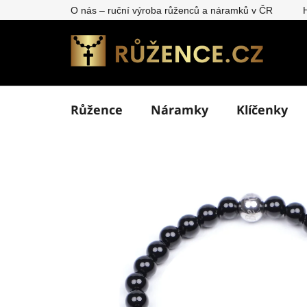
Přejít
O nás – ruční výroba růženců a náramků v ČR
na
obsah
Růžence
Náramky
Klíčenky