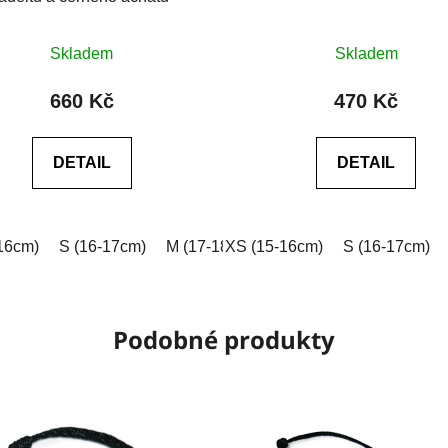
Průměrné
Skladem
Skladem
hodnocení
produktu
660 Kč
470 Kč
je
0,0
DETAIL
DETAIL
z
5
hvězdiček.
16cm)
 (18-19cm)
S (16-17cm)
XL (19-20cm)
M (17-18cm)
XXL (20-21cm)
XS (15-16cm)
L (18-19cm)
Na míru (vyplňt
S (16-17cm)
XL (19-2
Podobné produkty