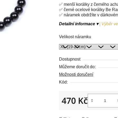
5
✅ menší korálky z černého ach
hvězdiček.
✅ černé ocelové korálky Be Ra
✅ náramek obdržíte v dárkové
Detailní informace ▾
|
Výběr vel
Velikost náramku
Dostupnost
Můžeme doručit do:
Možnosti doručení
Kód:
470 Kč
Měrná cena: