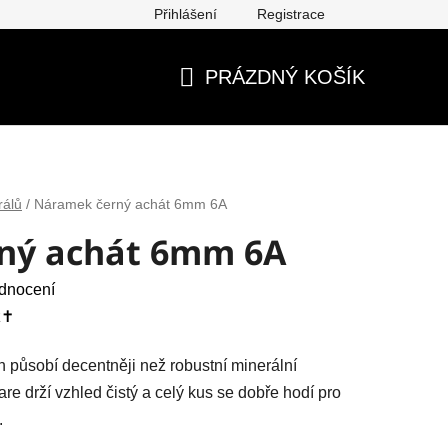
Přihlášení
Registrace
ěna, vrácení, reklamace
Obchodní podmínky
Ochrana os
PRÁZDNÝ KOŠÍK
NÁKUPNÍ
KOŠÍK
rálů
/
Náramek černý achát 6mm 6A
ný achát 6mm 6A
dnocení
✝️
h působí decentněji než robustní minerální
e drží vzhled čistý a celý kus se dobře hodí pro
.