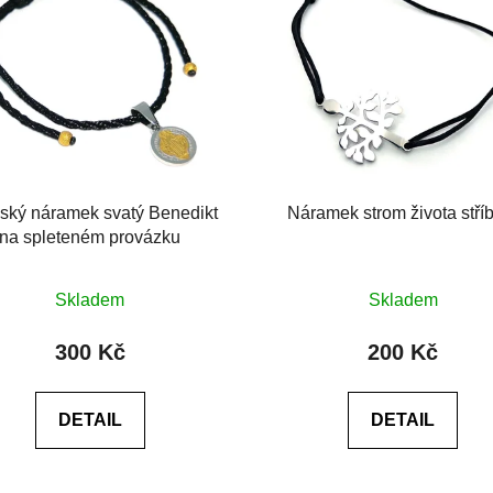
ký náramek svatý Benedikt
Náramek strom života stří
na spleteném provázku
Průměrné
Skladem
Skladem
hodnocení
produktu
300 Kč
200 Kč
je
0,0
DETAIL
DETAIL
z
5
hvězdiček.