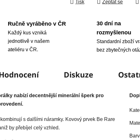
Tisk
Zeptat se
30 dní na
Ručně vyráběno v ČR
rozmyšlenou
Každý kus vzniká
jednotlivě v našem
Standardní zboží vr
ateliéru v ČR.
bez zbytečných otá
Hodnocení
Diskuze
Ostat
lky nabízí decentnější minerální šperk pro
Dop
provedení.
Kate
e kombinují s dalšími náramky. Kovový prvek Be Rare
Mate
iž by přebíjel celý vzhled.
Barv