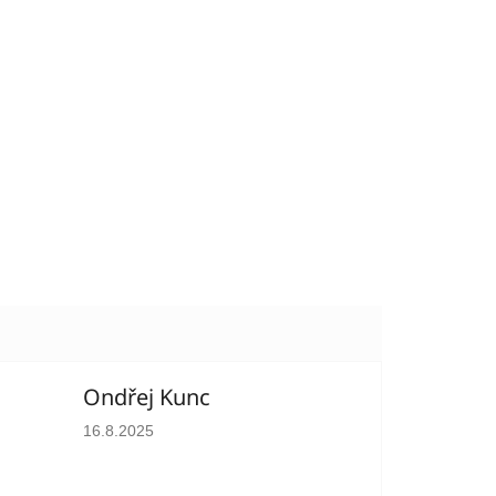
Ondřej Kunc
hvězdiček.
Hodnocení obchodu je 5 z 5 hvězdiček.
16.8.2025