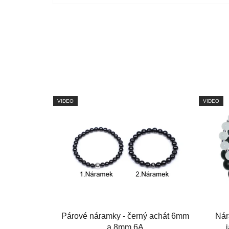
VIDEO
VIDEO
Párové náramky - černý achát 6mm
Nár
a 8mm 6A