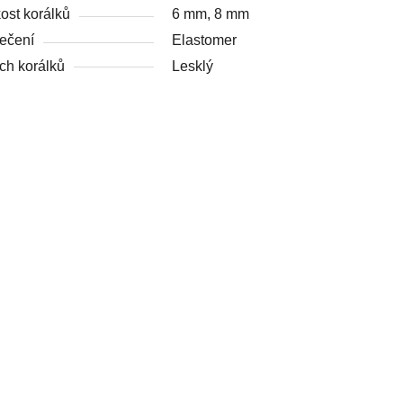
kost korálků
6 mm, 8 mm
ečení
Elastomer
ch korálků
Lesklý