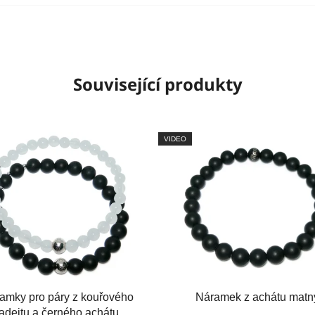
Související produkty
VIDEO
amky pro páry z kouřového
Náramek z achátu matn
jadeitu a černého achátu