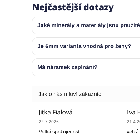
Nejčastější dotazy
Jaké minerály a materiály jsou použit
Je 6mm varianta vhodná pro ženy?
Má náramek zapínání?
Jitka Fialová
Iva 
Hodnocení obchodu je 5 z 5 hvězdiček.
Hodno
22.7.2026
21.4.
Velká spokojenost
velká