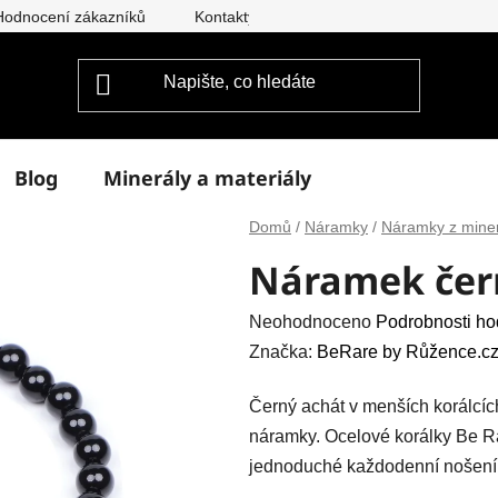
Hodnocení zákazníků
Kontakty
Doprava a platba
Vým
Blog
Minerály a materiály
Domů
/
Náramky
/
Náramky z mine
Náramek čer
Průměrné
Neohodnoceno
Podrobnosti ho
hodnocení
Značka:
BeRare by Růžence.cz
produktu
Černý achát v menších korálcíc
je
náramky. Ocelové korálky Be Rar
0,0
jednoduché každodenní nošení
z