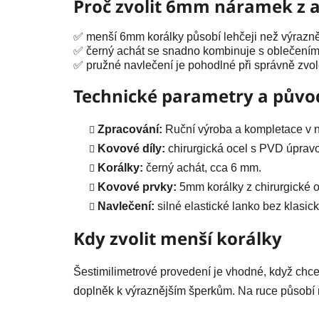
Proč zvolit 6mm náramek z 
✅ menší 6mm korálky působí lehčeji než výrazně
✅ černý achát se snadno kombinuje s oblečením 
✅ pružné navlečení je pohodlné při správně zvol
Technické parametry a půvo
Zpracování:
Ruční výroba a kompletace v na
Kovové díly:
chirurgická ocel s PVD úpravo
Korálky:
černý achát, cca 6 mm.
Kovové prvky:
5mm korálky z chirurgické o
Navlečení:
silné elastické lanko bez klasic
Kdy zvolit menší korálky
Šestimilimetrové provedení je vhodné, když chc
doplněk k výraznějším šperkům. Na ruce působí