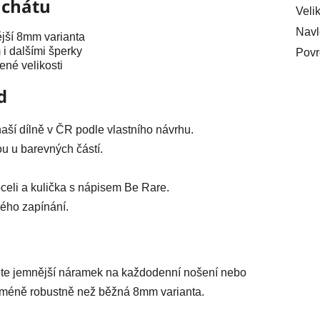
achátu
Veli
Navl
jší 8mm varianta
i dalšími šperky
Povr
ené velikosti
d
ší dílně v ČR podle vlastního návrhu.
u u barevných částí.
celi a kulička s nápisem Be Rare.
kého zapínání.
ete jemnější náramek na každodenní nošení nebo
 méně robustně než běžná 8mm varianta.