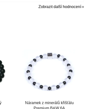
Zobrazit další hodnocení
ý
Náramek z minerálů křišťálu
Premium B&W 6A