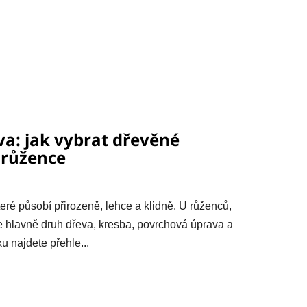
a: jak vybrat dřevěné
 růžence
teré působí přirozeně, lehce a klidně. U růženců,
e hlavně druh dřeva, kresba, povrchová úprava a
u najdete přehle...