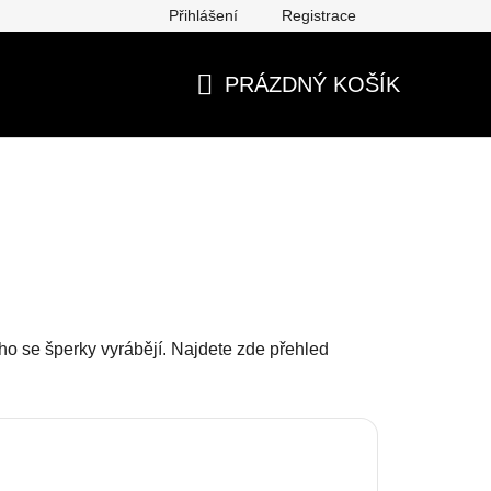
Přihlášení
Registrace
ěna, vrácení, reklamace
Obchodní podmínky
Ochrana os
PRÁZDNÝ KOŠÍK
NÁKUPNÍ
KOŠÍK
eho se šperky vyrábějí. Najdete zde přehled