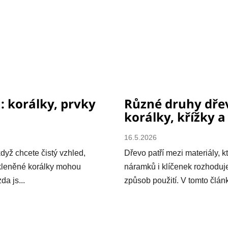
: korálky, prvky
Různé druhy dřev
korálky, křížky a
16.5.2026
dyž chcete čistý vzhled,
Dřevo patří mezi materiály, k
 Skleněné korálky mohou
náramků i klíčenek rozhoduj
da js...
způsob použití. V tomto článk