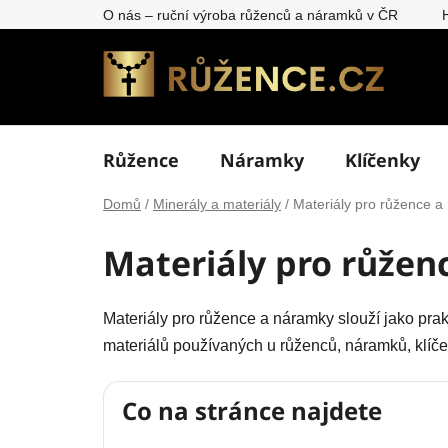
Přejít
O nás – ruční výroba růženců a náramků v ČR
na
obsah
Růžence
Náramky
Klíčenky
Domů
/
Minerály a materiály
/
Materiály pro růžence 
Materiály pro růžen
Materiály pro růžence a náramky slouží jako prak
materiálů používaných u růženců, náramků, klíče
Co na stránce najdete