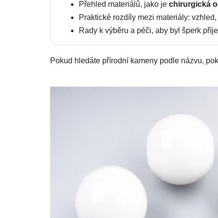
Přehled materiálů, jako je
chirurgická o
Praktické rozdíly mezi materiály: vzhle
Rady k výběru a péči, aby byl šperk pří
Pokud hledáte přírodní kameny podle názvu, pok
V
ý
p
i
s
č
l
á
n
k
ů