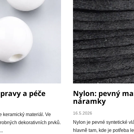
úpravy a péče
Nylon: pevný mat
náramky
16.5.2026
e keramický materiál. Ve
Nylon je pevné syntetické vl
drobných dekorativních prvků.
hlavně tam, kde je potřeba l
..