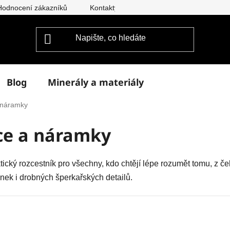
Hodnocení zákazníků
Kontakty
Doprava a platba
Vým
Blog
Minerály a materiály
a náramky
ce a náramky
tický rozcestník pro všechny, kdo chtějí lépe rozumět tomu, z č
nek i drobných šperkařských detailů.