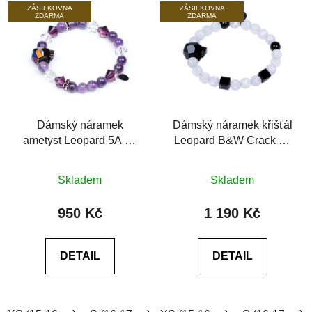
ZÁSILKOVNA
ZÁSILKOVNA
ZDARMA
ZDARMA
Dámský náramek
Dámský náramek křišťál
ametyst Leopard 5A se
Leopard B&W Crack se
Swarovski®
Swarovski® 6A černý
Průměrné
Průměrné
achát
Skladem
Skladem
hodnocení
hodnocení
produktu
produktu
950 Kč
1 190 Kč
je
je
5,0
0,0
DETAIL
DETAIL
z
z
5
5
hvězdiček.
hvězdiček.