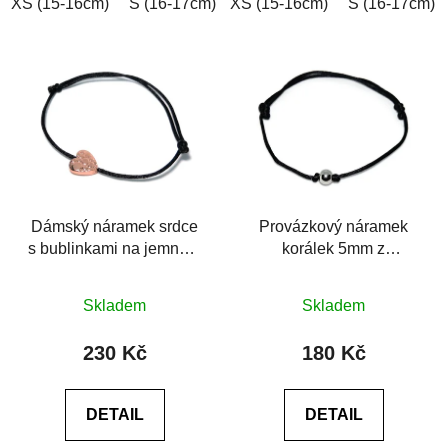
XS (15-16cm)
S (16-17cm)
XS (15-16cm)
M (17-18cm)
L (18-19cm)
S (16-17cm)
Dámský náramek srdce
Provázkový náramek
s bublinkami na jemném
korálek 5mm z
provázku
chirurgické oceli
Průměrné
Skladem
Skladem
hodnocení
produktu
230 Kč
180 Kč
je
5,0
DETAIL
DETAIL
z