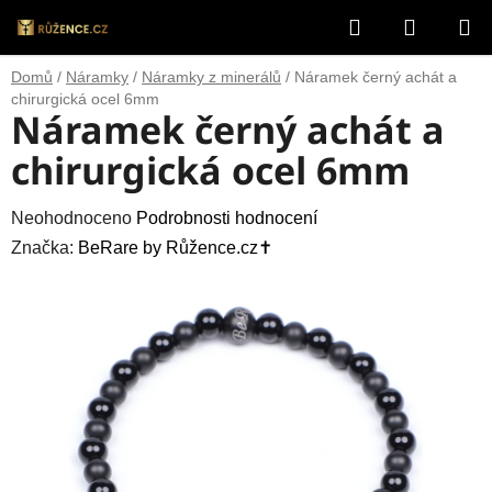
Přejít
Hledat
NÁKUP
na
obsah
KOŠÍK
Domů
/
Náramky
/
Náramky z minerálů
/
Náramek černý achát a
chirurgická ocel 6mm
Náramek černý achát a
chirurgická ocel 6mm
Průměrné
Neohodnoceno
Podrobnosti hodnocení
hodnocení
Značka:
BeRare by Růžence.cz✝️
produktu
je
0,0
z
5
hvězdiček.