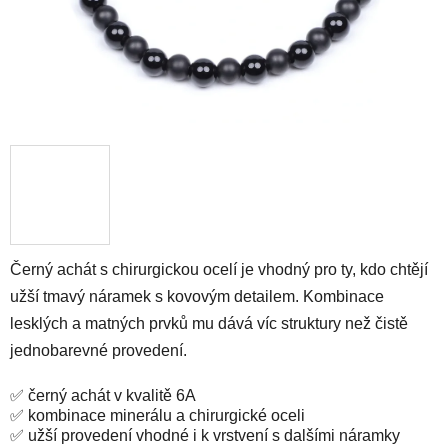
Černý achát s chirurgickou ocelí je vhodný pro ty, kdo chtějí
užší tmavý náramek s kovovým detailem. Kombinace
lesklých a matných prvků mu dává víc struktury než čistě
jednobarevné provedení.
✅ černý achát v kvalitě 6A
✅ kombinace minerálu a chirurgické oceli
✅ užší provedení vhodné i k vrstvení s dalšími náramky