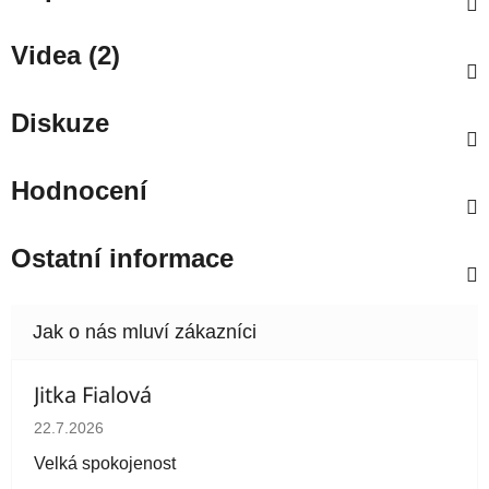
Videa (2)
Diskuze
Hodnocení
Ostatní informace
Jitka Fialová
Hodnocení obchodu je 5 z 5 hvězdiček.
22.7.2026
Velká spokojenost