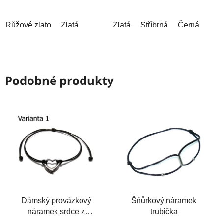
5
hvězdiček.
Růžové zlato
Zlatá
Zlatá
Stříbrná
Černá
Podobné produkty
Dámský provázkový
Šňůrkový náramek
náramek srdce z
trubička