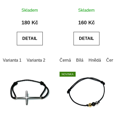
chirurgické oceli 3D
Průměrné
Průměrné
Skladem
Skladem
hodnocení
hodnocení
produktu
produktu
180 Kč
160 Kč
je
je
0,0
0,0
DETAIL
DETAIL
z
z
5
5
hvězdiček.
hvězdiček.
Varianta 1
Varianta 2
Černá
Bílá
Hnědá
Červ
NOVINKA