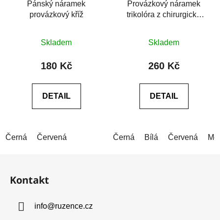
Pánský náramek
Provázkový náramek
provázkový kříž
trikolóra z chirurgické
oceli
Průměrné
Průměrné
Skladem
Skladem
hodnocení
hodnocení
produktu
produktu
180 Kč
260 Kč
je
je
0,0
0,0
DETAIL
DETAIL
z
z
5
5
hvězdiček.
hvězdiček.
Černá
Červená
Černá
Bílá
Červená
Mo
Z
á
Kontakt
p
a
info
@
ruzence.cz
t