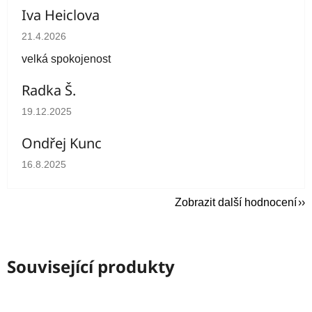
Iva Heiclova
Hodnocení obchodu je 5 z 5 hvězdiček.
21.4.2026
velká spokojenost
Radka Š.
Hodnocení obchodu je 5 z 5 hvězdiček.
19.12.2025
Ondřej Kunc
Hodnocení obchodu je 5 z 5 hvězdiček.
16.8.2025
Zobrazit další hodnocení
Související produkty