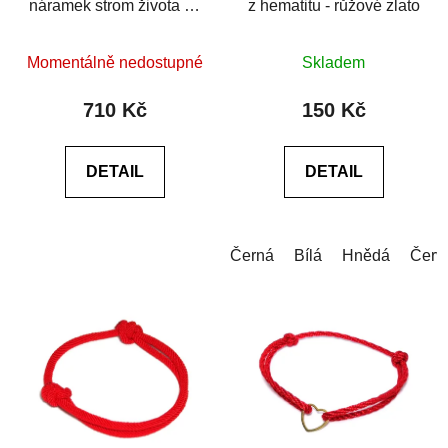
náramek strom života se
z hematitu - růžové zlato
zirkony
Průměrné
Průměrné
Momentálně nedostupné
Skladem
hodnocení
hodnocení
produktu
produktu
710 Kč
150 Kč
je
je
0,0
0,0
DETAIL
DETAIL
z
z
5
5
hvězdiček.
hvězdiček.
Černá
Bílá
Hnědá
Červ