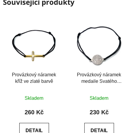
Související produkty
Provázkový náramek
Provázkový náramek
kříž ve zlaté barvě
medaile Svatého
Benedikta
Průměrné
Průměrné
Skladem
Skladem
hodnocení
hodnocení
produktu
produktu
260 Kč
230 Kč
je
je
0,0
5,0
DETAIL
DETAIL