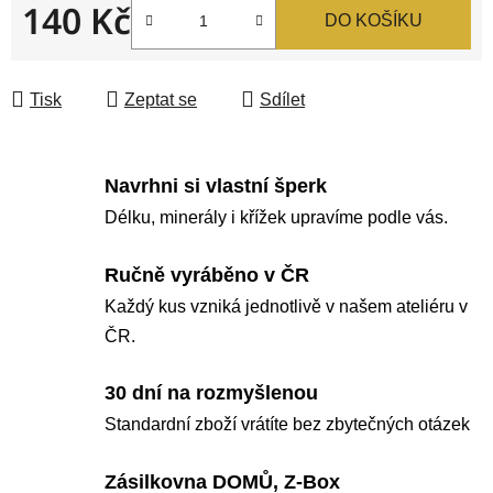
140 Kč
DO KOŠÍKU
Měrná cena:
Tisk
Zeptat se
Sdílet
Navrhni si vlastní šperk
Délku, minerály i křížek upravíme podle vás.
Ručně vyráběno v ČR
Každý kus vzniká jednotlivě v našem ateliéru v
ČR.
30 dní na rozmyšlenou
Standardní zboží vrátíte bez zbytečných otázek
Zásilkovna DOMŮ, Z-Box