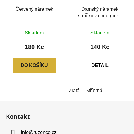
Červený náramek
Dámský náramek
srdíčko z chirurgické
oceli na splétaném
Průměrné
provázku
Skladem
Skladem
hodnocení
produktu
180 Kč
140 Kč
je
0,0
DO KOŠÍKU
DETAIL
z
5
hvězdiček.
Zlatá
Stříbrná
Z
á
Kontakt
p
a
info
@
ruzence.cz