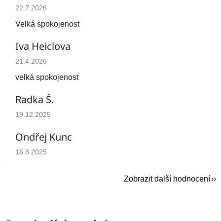
Hodnocení obchodu je 5 z 5 hvězdiček.
22.7.2026
Velká spokojenost
Iva Heiclova
Hodnocení obchodu je 5 z 5 hvězdiček.
21.4.2026
velká spokojenost
Radka Š.
Hodnocení obchodu je 5 z 5 hvězdiček.
19.12.2025
Ondřej Kunc
Hodnocení obchodu je 5 z 5 hvězdiček.
16.8.2025
Zobrazit další hodnocení