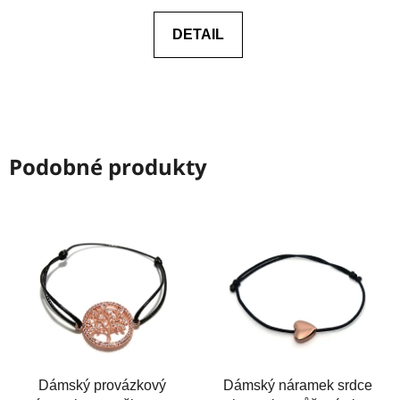
0,0
DETAIL
z
5
hvězdiček.
Podobné produkty
Dámský provázkový
Dámský náramek srdce