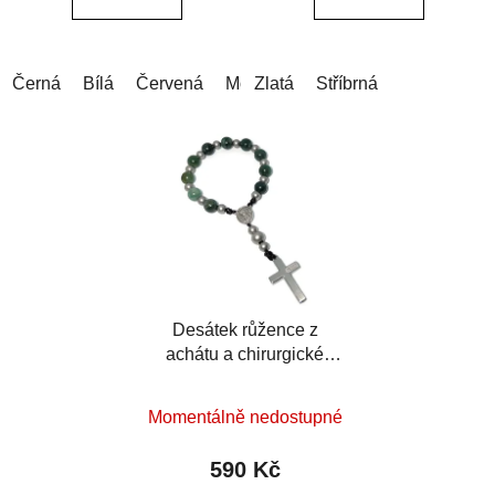
z
z
5
5
hvězdiček.
hvězdiček.
Černá
Bílá
Červená
Modrá
Zlatá
Modrá (světlá)
Stříbrná
Šedá
Desátek růžence z
achátu a chirurgické
oceli
Průměrné
Momentálně nedostupné
hodnocení
produktu
590 Kč
je