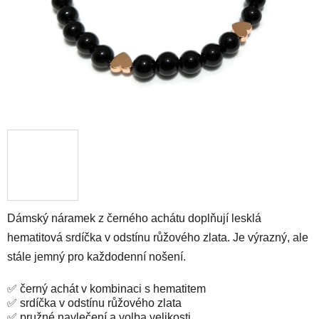
Dámský náramek z černého achátu doplňují lesklá
hematitová srdíčka v odstínu růžového zlata. Je výrazný, ale
stále jemný pro každodenní nošení.
✅ černý achát v kombinaci s hematitem
✅ srdíčka v odstínu růžového zlata
✅ pružné navlečení a volba velikosti