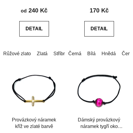
produktu
240 Kč
170 Kč
od
je
5,0
DETAIL
DETAIL
z
5
hvězdiček.
Růžové zlato
Zlatá
Stříbrná
Černá
Bílá
Hnědá
Červ
Provázkový náramek
Dámský provázkový
kříž ve zlaté barvě
náramek tygří oko
růžové 10mm