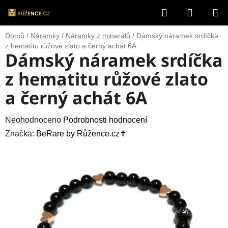
Přejít
Hledat
NÁKUP
na
obsah
KOŠÍK
Domů
/
Náramky
/
Náramky z minerálů
/
Dámský náramek srdíčka
z hematitu růžové zlato a černý achát 6A
Dámský náramek srdíčka
z hematitu růžové zlato
a černý achát 6A
Průměrné
Neohodnoceno
Podrobnosti hodnocení
hodnocení
Značka:
BeRare by Růžence.cz✝️
produktu
je
0,0
z
5
hvězdiček.