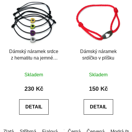
Dámský náramek srdce
Dámský náramek
z hematitu na jemném
srdíčko v plíšku
provázku
Průměrné
Průměrné
Skladem
Skladem
hodnocení
hodnocení
produktu
produktu
230 Kč
150 Kč
je
je
0,0
0,0
DETAIL
DETAIL
z
z
5
5
hvězdiček.
hvězdiček.
Zlatá
Stříbrná
Fialová
Zelená
Černá
Červená
Modrá (tm