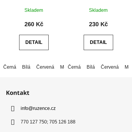
Průměrné
Průměrné
Skladem
Skladem
hodnocení
hodnocení
produktu
produktu
260 Kč
230 Kč
je
je
0,0
0,0
DETAIL
DETAIL
z
z
5
5
hvězdiček.
hvězdiček.
Černá
Bílá
Červená
Modrá
Černá
Modrá (světlá)
Bílá
Červená
Šedá
Mo
Z
á
Kontakt
p
a
info
@
ruzence.cz
t
í
770 127 750; 705 126 188