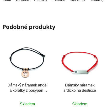
Podobné produkty
Dámský náramek anděl
Dámský náramek
a korálky z posypané
srdíčko na destičce
chirurgické oceli
Průměrné
Skladem
Skladem
hodnocení