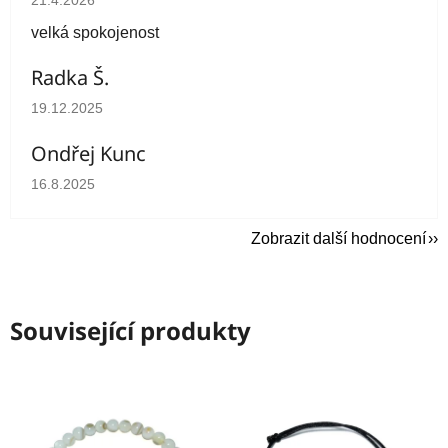
velká spokojenost
Radka Š.
Hodnocení obchodu je 5 z 5 hvězdiček.
19.12.2025
Ondřej Kunc
Hodnocení obchodu je 5 z 5 hvězdiček.
16.8.2025
Zobrazit další hodnocení
Související produkty