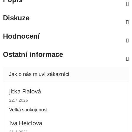
Diskuze
Hodnocení
Ostatní informace
Jitka Fialová
Hodnocení obchodu je 5 z 5 hvězdiček.
22.7.2026
Velká spokojenost
Iva Heiclova
Hodnocení obchodu je 5 z 5 hvězdiček.
21.4.2026