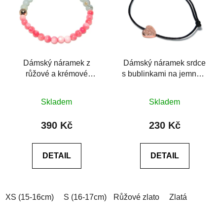
Dámský náramek z
Dámský náramek srdce
růžové a krémové
s bublinkami na jemném
lastury sladkovodní
provázku
mušle
Skladem
Skladem
390 Kč
230 Kč
DETAIL
DETAIL
XS (15-16cm)
S (16-17cm)
Růžové zlato
M (17-18cm)
Zlatá
L (18-19cm)