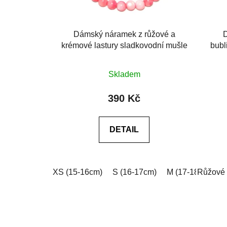
Dámský náramek z růžové a
krémové lastury sladkovodní mušle
bubl
Skladem
390 Kč
DETAIL
XS (15-16cm)
S (16-17cm)
M (17-18cm)
Růžové 
L