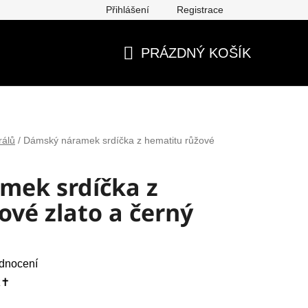
Přihlášení
Registrace
ěna, vrácení, reklamace
Obchodní podmínky
Ochrana os
PRÁZDNÝ KOŠÍK
NÁKUPNÍ
KOŠÍK
rálů
/
Dámský náramek srdíčka z hematitu růžové
mek srdíčka z
ové zlato a černý
dnocení
✝️