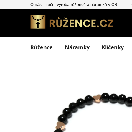
Přejít
O nás – ruční výroba růženců a náramků v ČR
na
obsah
Růžence
Náramky
Klíčenky