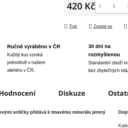
420 Kč
Měrná cena:
Tisk
Zeptat se
30 dní na
Ručně vyráběno v ČR
rozmyšlenou
Každý kus vzniká
jednotlivě v našem
Standardní zboží vr
ateliéru v ČR.
bez zbytečných otá
Hodnocení
Diskuze
Ostat
vými srdíčky přidává k tmavému minerálu jemný
Dop
Kate