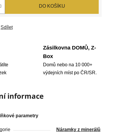
DO KOŠÍKU
Sdílet
Zásilkovna DOMŮ, Z-
Box
átíte
Domů nebo na 10 000+
zek
výdejních míst po ČR/SR.
ní informace
lňkové parametry
gorie
Náramky z minerálů