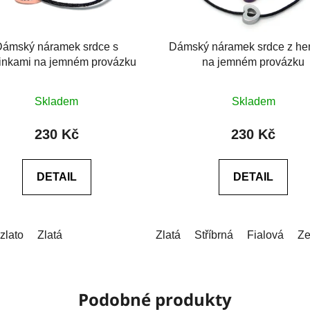
Dámský náramek srdce s
Dámský náramek srdce z he
inkami na jemném provázku
na jemném provázku
Průměrné
Skladem
Skladem
hodnocení
produktu
230 Kč
230 Kč
je
0,0
DETAIL
DETAIL
z
5
hvězdiček.
zlato
 (18-19cm)
Zlatá
XL (19-20cm)
XXL (20-21cm)
Zlatá
Stříbrná
Na míru (vyplňt
Fialová
Ze
Podobné produkty