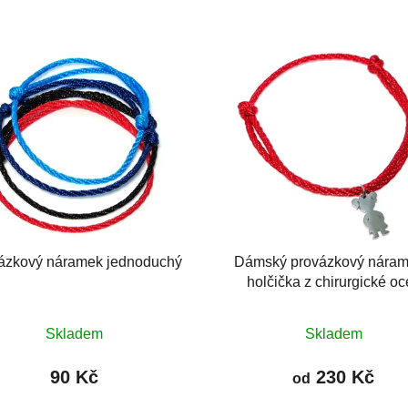
ázkový náramek jednoduchý
Dámský provázkový náram
holčička z chirurgické oc
Průměrné
Průměrné
Skladem
Skladem
hodnocení
hodnocení
produktu
produktu
90 Kč
230 Kč
od
je
je