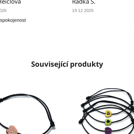
Heiclova
Radka Š.
cení obchodu je 5 z 5 hvězdiček.
Hodnocení obchodu je 5 z 5 
2026
19.12.2025
 spokojenost
Související produkty