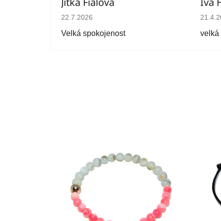
Jitka Fialová
Iva 
Hodnocení obchodu je 5 z 5 hvězdiček.
Hodno
22.7.2026
21.4.
Velká spokojenost
velká