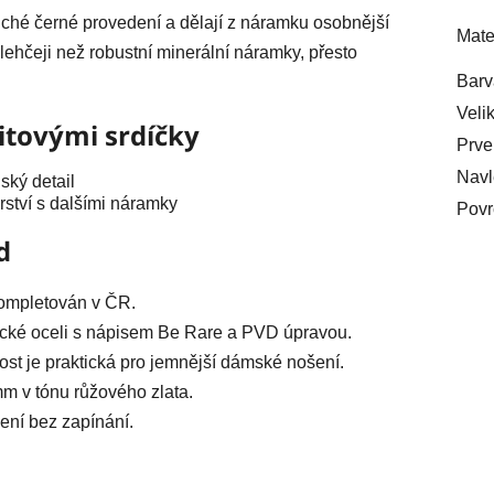
uché černé provedení a dělají z náramku osobnější
Mate
ehčeji než robustní minerální náramky, přesto
Barv
Veli
itovými srdíčky
Prve
Navl
ský detail
ství s dalšími náramky
Povr
d
ompletován v ČR.
ické oceli s nápisem Be Rare a PVD úpravou.
st je praktická pro jemnější dámské nošení.
mm v tónu růžového zlata.
ení bez zapínání.