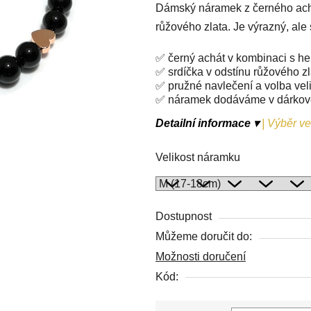
Dámský náramek z černého achát
je
růžového zlata. Je výrazný, ale
0,0
z
✅ černý achát v kombinaci s h
5
✅ srdíčka v odstínu růžového zl
hvězdiček.
✅ pružné navlečení a volba veli
✅ náramek dodáváme v dárko
Detailní informace ▾
|
Výběr vel
Velikost náramku
Dostupnost
Můžeme doručit do:
Možnosti doručení
Kód: