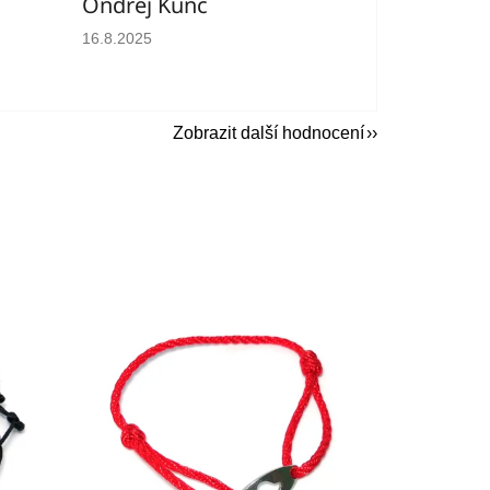
Ondřej Kunc
hvězdiček.
Hodnocení obchodu je 5 z 5 hvězdiček.
16.8.2025
Zobrazit další hodnocení