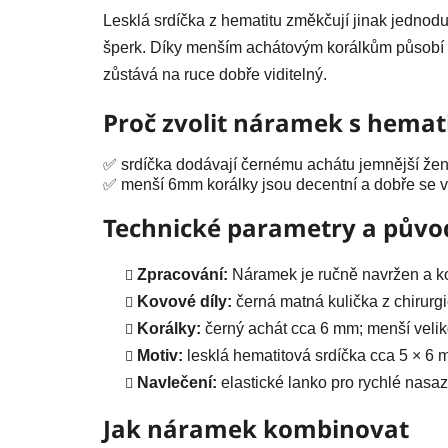
Lesklá srdíčka z hematitu změkčují jinak jednod
šperk. Díky menším achátovým korálkům působí l
zůstává na ruce dobře viditelný.
Proč zvolit náramek s hemat
✅ srdíčka dodávají černému achátu jemnější žen
✅ menší 6mm korálky jsou decentní a dobře se vr
Technické parametry a půvo
Zpracování:
Náramek je ručně navržen a k
Kovové díly:
černá matná kulička z chirurg
Korálky:
černý achát cca 6 mm; menší veliko
Motiv:
lesklá hematitová srdíčka cca 5 × 6 
Navlečení:
elastické lanko pro rychlé nasaz
Jak náramek kombinovat