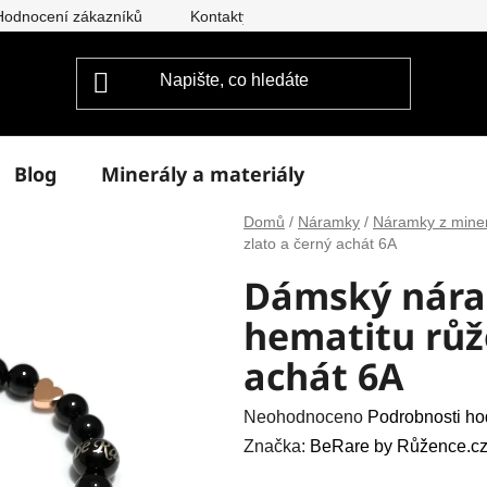
Hodnocení zákazníků
Kontakty
Doprava a platba
Vým
Blog
Minerály a materiály
Domů
/
Náramky
/
Náramky z mine
zlato a černý achát 6A
Dámský nára
hematitu růž
achát 6A
Průměrné
Neohodnoceno
Podrobnosti ho
hodnocení
Značka:
BeRare by Růžence.cz
produktu