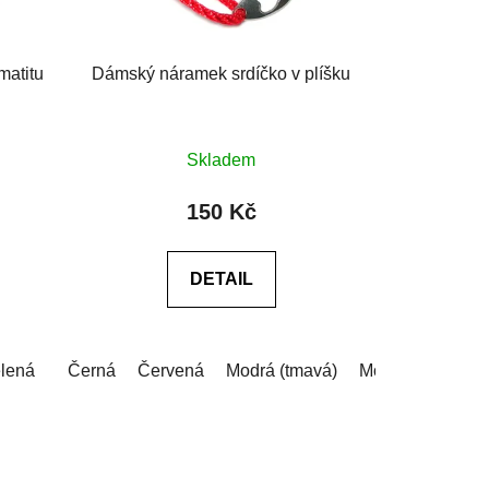
matitu
Dámský náramek srdíčko v plíšku
Průměrné
Skladem
hodnocení
produktu
150 Kč
je
0,0
DETAIL
z
5
hvězdiček.
e do poznámky v košíku)
lená
Černá
Červená
Modrá (tmavá)
Modrá (tyrkysová