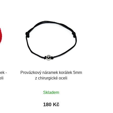
ek -
Provázkový náramek korálek 5mm
eli
z chirurgické oceli
Průměrné
Skladem
hodnocení
produktu
180 Kč
je