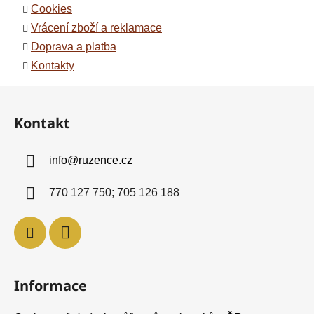
Cookies
Vrácení zboží a reklamace
Doprava a platba
Kontakty
Z
á
Kontakt
p
a
info
@
ruzence.cz
t
í
770 127 750; 705 126 188
Informace