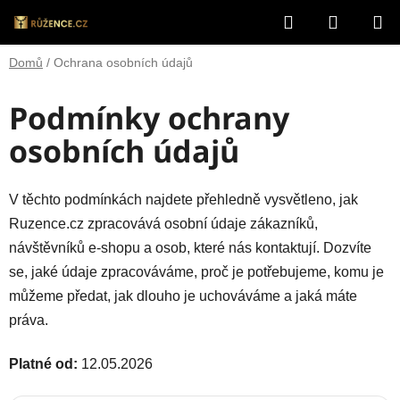
Přejít
Hledat
NÁKUP
na
obsah
KOŠÍK
Domů
/
Ochrana osobních údajů
Podmínky ochrany
osobních údajů
V těchto podmínkách najdete přehledně vysvětleno, jak
Ruzence.cz zpracovává osobní údaje zákazníků,
návštěvníků e-shopu a osob, které nás kontaktují. Dozvíte
se, jaké údaje zpracováváme, proč je potřebujeme, komu je
můžeme předat, jak dlouho je uchováváme a jaká máte
práva.
Platné od:
12.05.2026