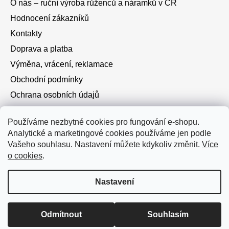
O nás – ruční výroba růženců a náramků v ČR
Hodnocení zákazníků
Kontakty
Doprava a platba
Výměna, vrácení, reklamace
Obchodní podmínky
Ochrana osobních údajů
Cookies
Používáme nezbytné cookies pro fungování e-shopu.
Analytické a marketingové cookies používáme jen podle
Instagram
Vašeho souhlasu. Nastavení můžete kdykoliv změnit.
Více
o cookies
.
Nastavení
Vytvořil Shoptet
Doprava zdarma od 750 Kč • Při platbě převodem dárek k
Odmítnout
Souhlasím
Copyright 2026
Růžence a náramky
. Všechna práva
objednávce.
vyhrazena.
Upravit nastavení cookies