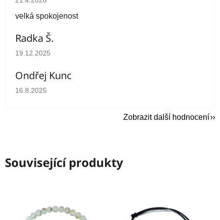
velká spokojenost
Radka Š.
Hodnocení obchodu je 5 z 5 hvězdiček.
19.12.2025
Ondřej Kunc
Hodnocení obchodu je 5 z 5 hvězdiček.
16.8.2025
Zobrazit další hodnocení
Související produkty