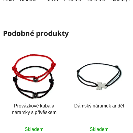
Podobné produkty
Provázkové kabala
Dámský náramek anděl
náramky s přívěskem
Průměrné
Skladem
Skladem
hodnocení