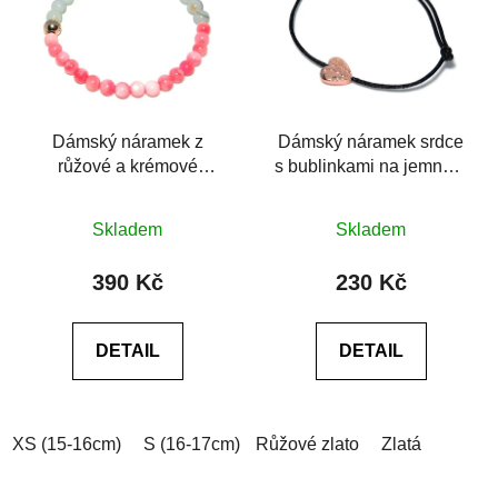
Dámský náramek z
Dámský náramek srdce
růžové a krémové
s bublinkami na jemném
lastury sladkovodní
provázku
mušle
Skladem
Skladem
390 Kč
230 Kč
DETAIL
DETAIL
XS (15-16cm)
S (16-17cm)
Růžové zlato
M (17-18cm)
Zlatá
L (18-19cm)