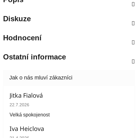
Diskuze
Hodnocení
Ostatní informace
Jitka Fialová
Hodnocení obchodu je 5 z 5 hvězdiček.
22.7.2026
Velká spokojenost
Iva Heiclova
Hodnocení obchodu je 5 z 5 hvězdiček.
21.4.2026