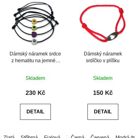
Dámský náramek srdce
Dámský náramek
z hematitu na jemném
srdíčko v plíšku
provázku
Průměrné
Průměrné
Skladem
Skladem
hodnocení
hodnocení
produktu
produktu
230 Kč
150 Kč
je
je
0,0
0,0
DETAIL
DETAIL
z
z
5
5
hvězdiček.
hvězdiček.
Zlatá
Stříbrná
Fialová
Zelená
Černá
Červená
Modrá (tm