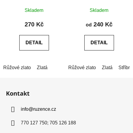
Průměrné
Skladem
Skladem
hodnocení
produktu
270 Kč
240 Kč
od
je
0,0
DETAIL
DETAIL
z
5
hvězdiček.
Růžové zlato
Zlatá
Růžové zlato
Zlatá
Stříbrn
Z
á
Kontakt
p
a
info
@
ruzence.cz
t
í
770 127 750; 705 126 188