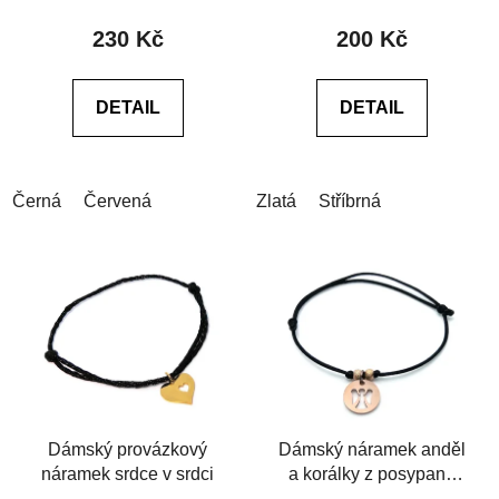
produktu
230 Kč
200 Kč
je
5,0
DETAIL
DETAIL
z
5
hvězdiček.
Černá
Červená
Zlatá
Stříbrná
Dámský provázkový
Dámský náramek anděl
náramek srdce v srdci
a korálky z posypané
chirurgické oceli