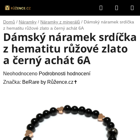
Přejít
Hledat
NÁKUP
na
obsah
KOŠÍK
Domů
/
Náramky
/
Náramky z minerálů
/
Dámský náramek srdíčka
z hematitu růžové zlato a černý achát 6A
Dámský náramek srdíčka
z hematitu růžové zlato
a černý achát 6A
Průměrné
Neohodnoceno
Podrobnosti hodnocení
hodnocení
Značka:
BeRare by Růžence.cz✝️
produktu
je
0,0
z
5
hvězdiček.