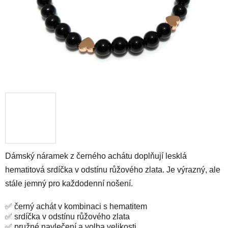
Dámský náramek z černého achátu doplňují lesklá
hematitová srdíčka v odstínu růžového zlata. Je výrazný, ale
stále jemný pro každodenní nošení.
✅ černý achát v kombinaci s hematitem
✅ srdíčka v odstínu růžového zlata
✅ pružné navlečení a volba velikosti