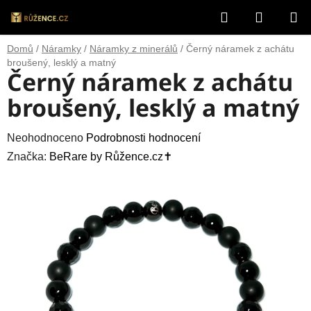
Přejít
Hledat
NÁKUP
na
obsah
KOŠÍK
Domů
/
Náramky
/
Náramky z minerálů
/
Černý náramek z achátu
broušený, lesklý a matný
Černý náramek z achátu
broušený, lesklý a matný
Průměrné
Neohodnoceno
Podrobnosti hodnocení
hodnocení
Značka:
BeRare by Růžence.cz✝️
produktu
je
0,0
z
5
hvězdiček.