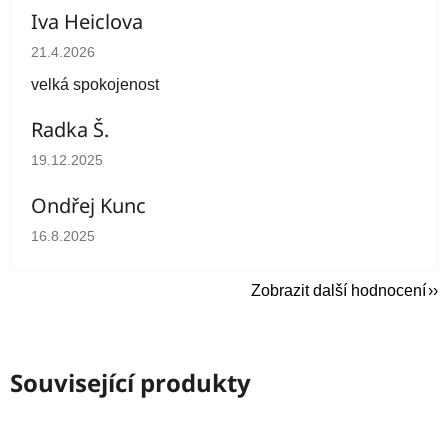
Iva Heiclova
Hodnocení obchodu je 5 z 5 hvězdiček.
21.4.2026
velká spokojenost
Radka Š.
Hodnocení obchodu je 5 z 5 hvězdiček.
19.12.2025
Ondřej Kunc
Hodnocení obchodu je 5 z 5 hvězdiček.
16.8.2025
Zobrazit další hodnocení
Související produkty