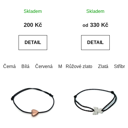
lastury
Průměrné
Skladem
Skladem
hodnocení
produktu
200 Kč
330 Kč
od
je
5,0
DETAIL
DETAIL
z
5
hvězdiček.
Černá
Bílá
Červená
Modrá
Růžové zlato
Šedá
Růžová
Zlatá
Stříbrn
Zelen