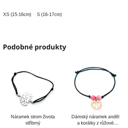
5
5
hvězdiček.
hvězdiček.
XS (15-16cm)
S (16-17cm)
M (17-18cm)
L (18-19cm)
Podobné produkty
Náramek strom života
Dámský náramek anděl
stříbrný
a korálky z růžové