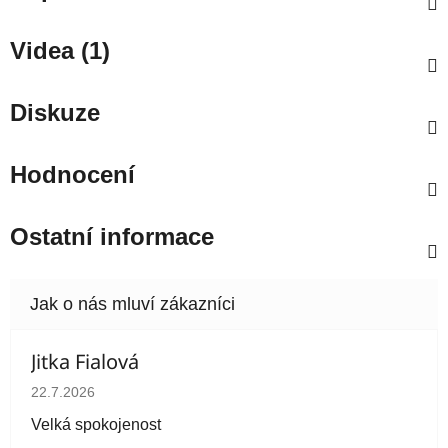
Videa (1)
Diskuze
Hodnocení
Ostatní informace
Jitka Fialová
Hodnocení obchodu je 5 z 5 hvězdiček.
22.7.2026
Velká spokojenost