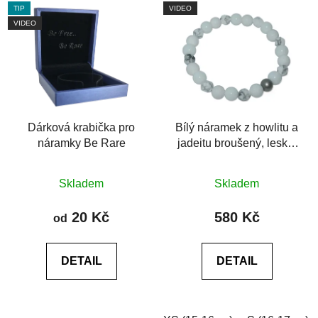
TIP
VIDEO
VIDEO
Dárková krabička pro
Bílý náramek z howlitu a
náramky Be Rare
jadeitu broušený, lesklý
a matný
Průměrné
Skladem
Skladem
hodnocení
produktu
20 Kč
580 Kč
od
je
0,0
DETAIL
DETAIL
z
5
hvězdiček.