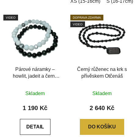
XS (15-16cm)
S (16-17cm)
VIDEO
DOPRAVA ZDARMA
VIDEO
Párové náramky –
Černý růženec na krk s
howlit, jadeit a černý
přívěskem Otčenáš
achát (broušené korálky)
Průměrné
Průměrné
Skladem
Skladem
hodnocení
hodnocení
produktu
produktu
1 190 Kč
2 640 Kč
je
je
0,0
0,0
DETAIL
DO KOŠÍKU
z
z