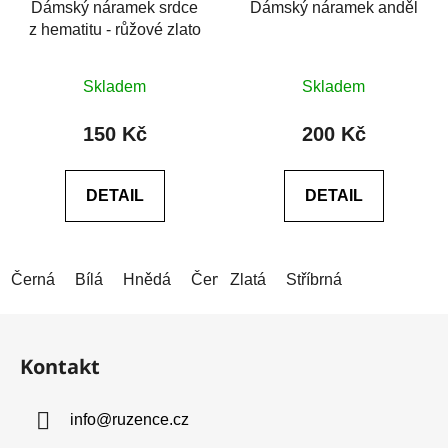
Dámský náramek srdce
Dámský náramek anděl
z hematitu - růžové zlato
Průměrné
Průměrné
Skladem
Skladem
hodnocení
hodnocení
produktu
produktu
150 Kč
200 Kč
je
je
0,0
5,0
DETAIL
DETAIL
z
z
5
5
hvězdiček.
hvězdiček.
Černá
Bílá
Hnědá
Červená
Zlatá
Modrá (tmavá)
Stříbrná
Modrá (
Z
á
Kontakt
p
a
info
@
ruzence.cz
t