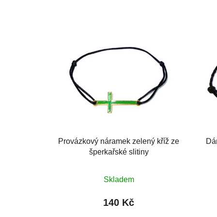
Provázkový náramek zelený kříž ze
Dá
šperkařské slitiny
Průměrné
Skladem
hodnocení
produktu
140 Kč
je