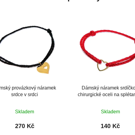
mský provázkový náramek
Dámský náramek srdíčko
srdce v srdci
chirurgické oceli na splét
provázku
Průměrné
Průměrné
Skladem
Skladem
hodnocení
hodnocení
produktu
produktu
270 Kč
140 Kč
je
je