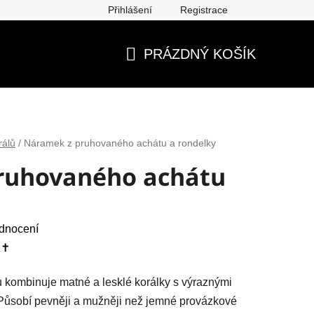
Přihlášení
Registrace
ěna, vrácení, reklamace
Obchodní podmínky
Ochrana os
PRÁZDNÝ KOŠÍK
NÁKUPNÍ
KOŠÍK
rálů
/
Náramek z pruhovaného achátu a rondelky
ruhovaného achátu
dnocení
✝️
kombinuje matné a lesklé korálky s výraznými
. Působí pevněji a mužněji než jemné provázkové