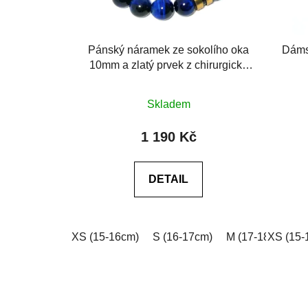
Pánský náramek ze sokolího oka
Dáms
10mm a zlatý prvek z chirurgické
oceli
Průměrné
Skladem
hodnocení
produktu
1 190 Kč
je
0,0
DETAIL
z
5
hvězdiček.
XS (15-16cm)
S (16-17cm)
M (17-18cm)
XS (15-
L