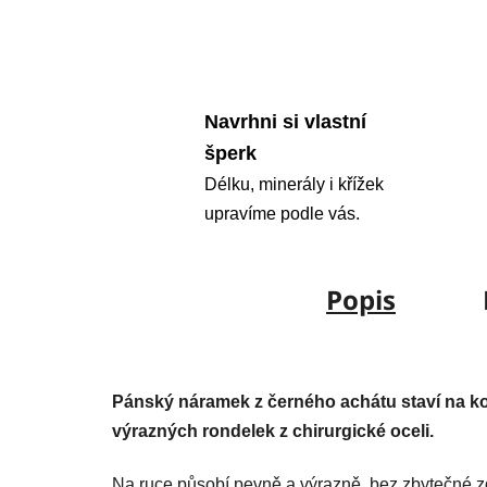
Navrhni si vlastní
šperk
Délku, minerály i křížek
upravíme podle vás.
Popis
Pánský náramek z černého achátu staví na ko
výrazných rondelek z chirurgické oceli.
Na ruce působí pevně a výrazně, bez zbytečné z