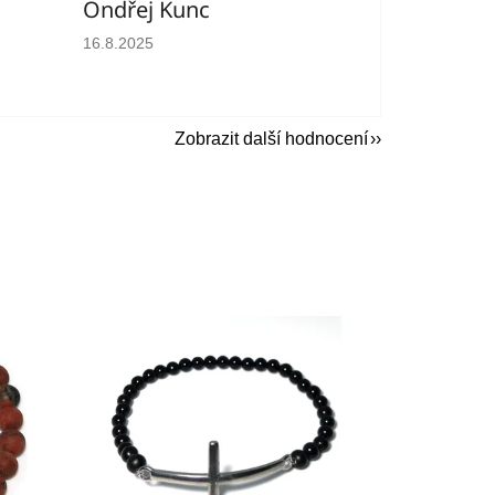
Ondřej Kunc
hvězdiček.
Hodnocení obchodu je 5 z 5 hvězdiček.
16.8.2025
Zobrazit další hodnocení