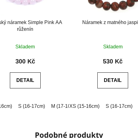
ký náramek Simple Pink AA
Náramek z matného jasp
růženín
Průměrné
Průměrné
Skladem
Skladem
hodnocení
hodnocení
produktu
produktu
300 Kč
530 Kč
je
je
0,0
0,0
DETAIL
DETAIL
z
z
5
5
hvězdiček.
hvězdiček.
16cm)
 (18-19cm)
S (16-17cm)
XL (19-20cm)
M (17-18cm)
XXL (20-21cm)
XS (15-16cm)
L (18-19cm)
Na míru (vyplňt
S (16-17cm)
XL (19-2
Podobné produkty