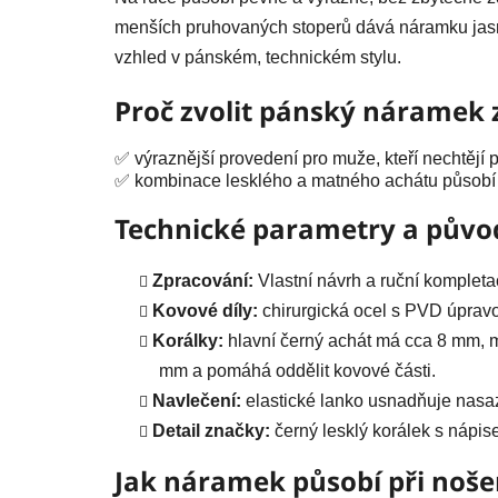
menších pruhovaných stoperů dává náramku jasný
vzhled v pánském, technickém stylu.
Proč zvolit pánský náramek 
✅ výraznější provedení pro muže, kteří nechtějí p
✅ kombinace lesklého a matného achátu působí 
Technické parametry a půvo
Zpracování:
Vlastní návrh a ruční kompleta
Kovové díly:
chirurgická ocel s PVD úpravo
Korálky:
hlavní černý achát má cca 8 mm, 
mm a pomáhá oddělit kovové části.
Navlečení:
elastické lanko usnadňuje nasaz
Detail značky:
černý lesklý korálek s nápi
Jak náramek působí při noše