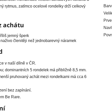
Barv
 rytmus, zatímco ocelové rondelky drží celkový
Veli
Prve
z achátu
Navl
Povr
říliš jemný šperk
naživo členitěji než jednobarevný náramek
d
ce v naší dílně v ČR.
u; dominantních 5 rondelek má přibližně 8,5 mm.
menší pruhovaný achát mezi rondelkami má cca 6
ení bez zapínání.
sem Be Rare.
ní