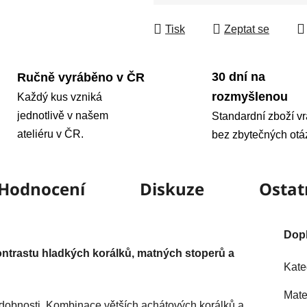
Měrná cena:
Tisk
Zeptat se
30 dní na
Ručně vyráběno v ČR
rozmyšlenou
Každý kus vzniká
jednotlivě v našem
Standardní zboží vr
ateliéru v ČR.
bez zbytečných otá
Hodnocení
Diskuze
Ostat
Dop
ntrastu hladkých korálků, matných stoperů a
Kate
Mate
dobnosti. Kombinace větších achátových korálků a