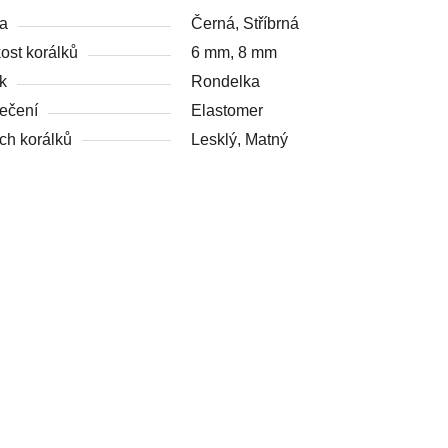
a
Černá, Stříbrná
kost korálků
6 mm, 8 mm
k
Rondelka
ečení
Elastomer
ch korálků
Lesklý, Matný