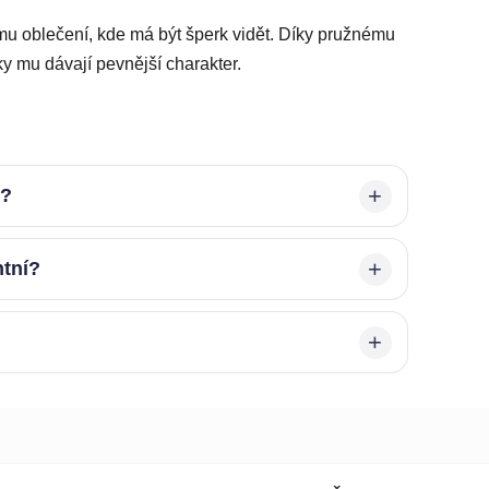
u oblečení, kde má být šperk vidět. Díky pružnému
y mu dávají pevnější charakter.
é?
ntní?