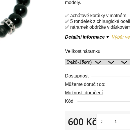
modely.
z
5
✅ achátové korálky v matném i
hvězdiček.
✅ 5 rondelek z chirurgické ocel
✅ náramek obdržíte v dárkové
Detailní informace ▾
|
Výběr vel
Velikost náramku
Dostupnost
Můžeme doručit do:
Možnosti doručení
Kód:
600 Kč