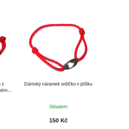
 z
Dámský náramek srdíčko v plíšku
aném
Průměrné
Skladem
hodnocení
produktu
150 Kč
je