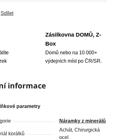
Sdílet
Zásilkovna DOMŮ, Z-
Box
átíte
Domů nebo na 10 000+
zek
výdejních míst po ČR/SR.
ní informace
lňkové parametry
gorie
Náramky z minerálů
Achát, Chirurgická
riál korálků
ocel