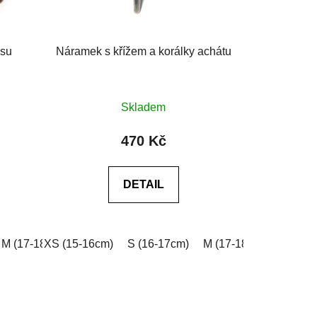
isu
Náramek s křížem a korálky achátu
Průměrné
Skladem
hodnocení
produktu
470 Kč
je
0,0
DETAIL
z
5
hvězdiček.
e do poznámky v košíku)
0cm)
M (17-18cm)
XXL (20-21cm)
XS (15-16cm)
L (18-19cm)
Na míru (vyplňte do poznámky v košíku
S (16-17cm)
XL (19-20cm)
M (17-18cm)
XXL (20-21cm)
L (18-