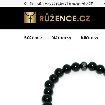
Přejít
O nás – ruční výroba růženců a náramků v ČR
na
obsah
Růžence
Náramky
Klíčenky