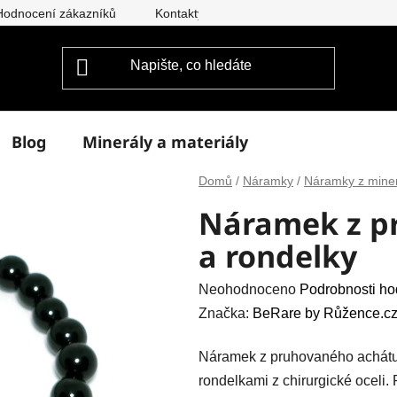
Hodnocení zákazníků
Kontakty
Doprava a platba
Vým
Blog
Minerály a materiály
Domů
/
Náramky
/
Náramky z mine
Náramek z p
a rondelky
Průměrné
Neohodnoceno
Podrobnosti ho
hodnocení
Značka:
BeRare by Růžence.cz
produktu
Náramek z pruhovaného achátu 
je
rondelkami z chirurgické oceli
0,0