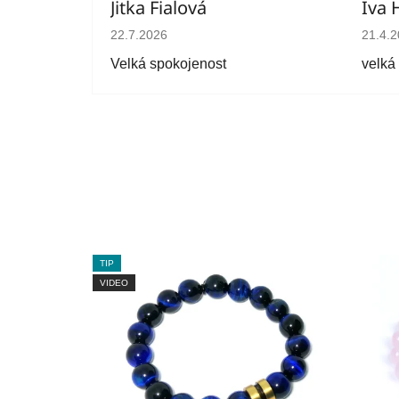
Jitka Fialová
Iva 
Hodnocení obchodu je 5 z 5 hvězdiček.
Hodno
22.7.2026
21.4.
Velká spokojenost
velká
TIP
VIDEO