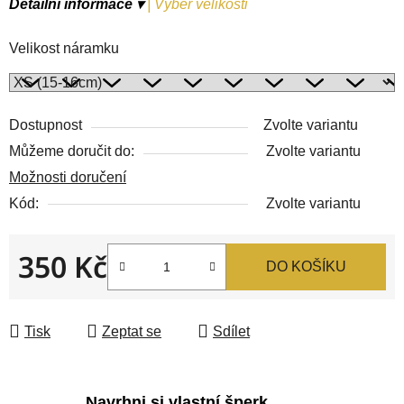
Detailní informace ▾
|
Výběr velikosti
Velikost náramku
Dostupnost
Zvolte variantu
Můžeme doručit do:
Zvolte variantu
Možnosti doručení
Kód:
Zvolte variantu
350 Kč
DO KOŠÍKU
Měrná cena:
Tisk
Zeptat se
Sdílet
Navrhni si vlastní šperk