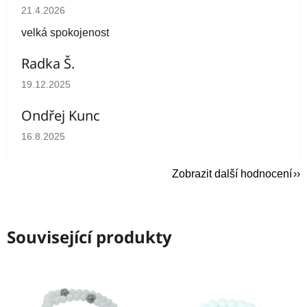
Hodnocení obchodu je 5 z 5 hvězdiček.
21.4.2026
velká spokojenost
Radka Š.
Hodnocení obchodu je 5 z 5 hvězdiček.
19.12.2025
Ondřej Kunc
Hodnocení obchodu je 5 z 5 hvězdiček.
16.8.2025
Zobrazit další hodnocení
Související produkty