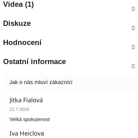
Videa (1)
Diskuze
Hodnocení
Ostatní informace
Jitka Fialová
Hodnocení obchodu je 5 z 5 hvězdiček.
22.7.2026
Velká spokojenost
Iva Heiclova