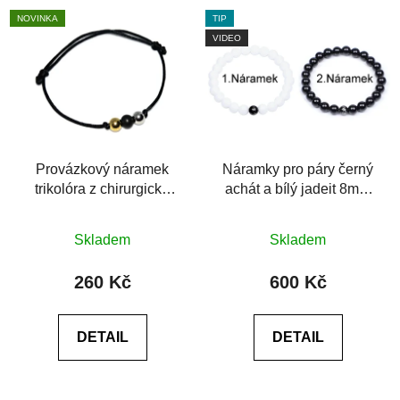
NOVINKA
TIP
VIDEO
Provázkový náramek
Náramky pro páry černý
trikolóra z chirurgické
achát a bílý jadeit 8mm
oceli
6A
Průměrné
Skladem
Skladem
hodnocení
produktu
260 Kč
600 Kč
je
0,0
DETAIL
DETAIL
z
5
hvězdiček.