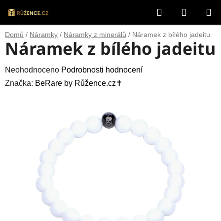
Přejít
Hledat
NÁKUP
na
obsah
KOŠÍK
Domů
/
Náramky
/
Náramky z minerálů
/
Náramek z bílého jadeitu
Náramek z bílého jadeitu
Průměrné
Neohodnoceno
Podrobnosti hodnocení
hodnocení
Značka:
BeRare by Růžence.cz✝️
produktu
je
0,0
z
5
hvězdiček.