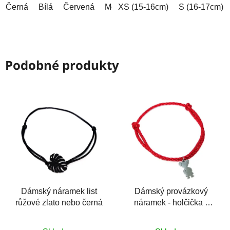
Černá
Bílá
Červená
Modrá
XS (15-16cm)
Šedá
Růžová
S (16-17cm)
Zelen
Podobné produkty
Dámský náramek list
Dámský provázkový
růžové zlato nebo černá
náramek - holčička z
chirurgické oceli
Průměrné
Průměrné