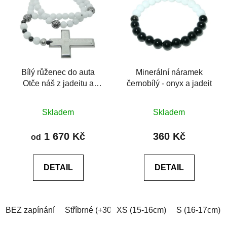
Bílý růženec do auta
Minerální náramek
Otče náš z jadeitu a
černobílý - onyx a jadeit
chirurgické oceli
Průměrné
Průměrné
Skladem
Skladem
hodnocení
hodnocení
produktu
produktu
1 670 Kč
360 Kč
od
je
je
5,0
0,0
DETAIL
DETAIL
z
z
5
5
hvězdiček.
hvězdiček.
BEZ zapínání
Stříbrné (+30Kč)
XS (15-16cm)
Černé (+40Kč)
S (16-17cm)
Zlaté (+