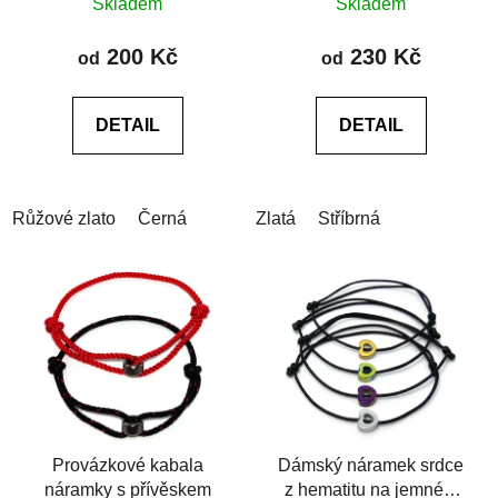
Skladem
Skladem
hodnocení
hodnocení
produktu
produktu
200 Kč
230 Kč
od
od
je
je
0,0
0,0
DETAIL
DETAIL
z
z
5
5
hvězdiček.
hvězdiček.
Růžové zlato
Černá
Zlatá
Stříbrná
Provázkové kabala
Dámský náramek srdce
náramky s přívěskem
z hematitu na jemném