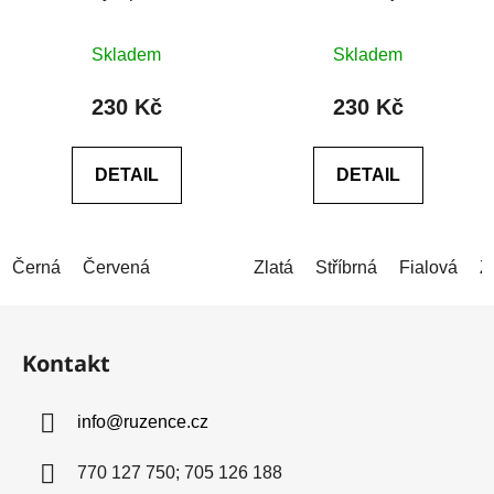
provázku
Průměrné
Skladem
Skladem
hodnocení
produktu
230 Kč
230 Kč
je
0,0
DETAIL
DETAIL
z
5
hvězdiček.
Černá
Červená
Zlatá
Stříbrná
Fialová
Z
Z
á
Kontakt
p
a
info
@
ruzence.cz
t
í
770 127 750; 705 126 188