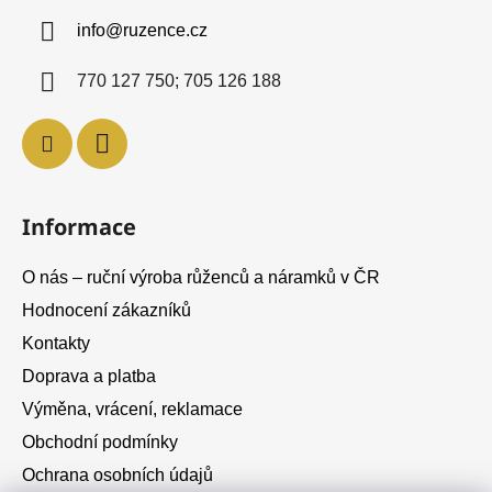
a
info
@
ruzence.cz
t
í
770 127 750; 705 126 188
Informace
O nás – ruční výroba růženců a náramků v ČR
Hodnocení zákazníků
Kontakty
Doprava a platba
Výměna, vrácení, reklamace
Obchodní podmínky
Ochrana osobních údajů