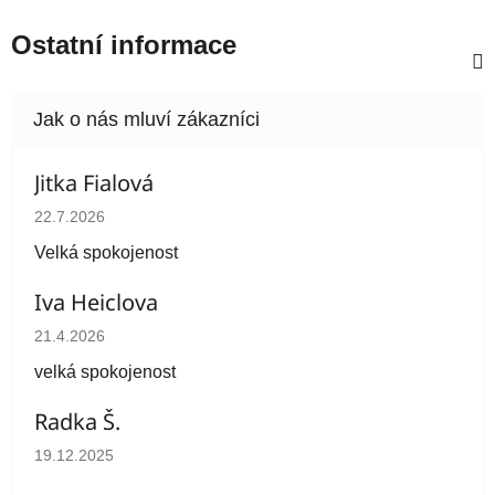
Ostatní informace
Jitka Fialová
Hodnocení obchodu je 5 z 5 hvězdiček.
22.7.2026
Velká spokojenost
Iva Heiclova
Hodnocení obchodu je 5 z 5 hvězdiček.
21.4.2026
velká spokojenost
Radka Š.
Hodnocení obchodu je 5 z 5 hvězdiček.
19.12.2025