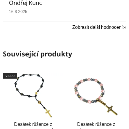
Ondřej Kunc
Hodnocení obchodu je 5 z 5 hvězdiček.
16.8.2025
Zobrazit další hodnocení
Související produkty
VIDEO
Desátek růžence z
Desátek růžence z