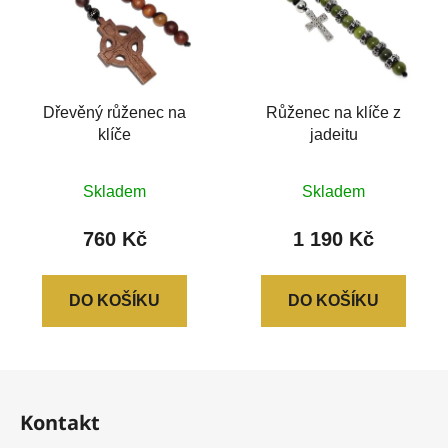
Dřevěný růženec na
Růženec na klíče z
klíče
jadeitu
Průměrné
Skladem
Skladem
hodnocení
produktu
760 Kč
1 190 Kč
je
0,0
DO KOŠÍKU
DO KOŠÍKU
z
5
hvězdiček.
Z
á
Kontakt
p