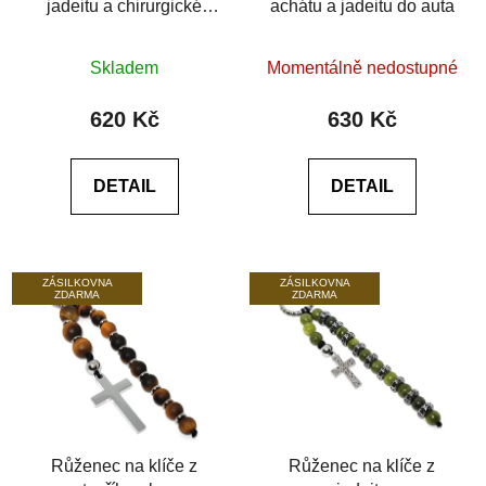
jadeitu a chirurgické
achátu a jadeitu do auta
oceli
Průměrné
Průměrné
Skladem
Momentálně nedostupné
hodnocení
hodnocení
produktu
produktu
620 Kč
630 Kč
je
je
0,0
0,0
DETAIL
DETAIL
z
z
5
5
hvězdiček.
hvězdiček.
ZÁSILKOVNA
ZÁSILKOVNA
ZDARMA
ZDARMA
Růženec na klíče z
Růženec na klíče z