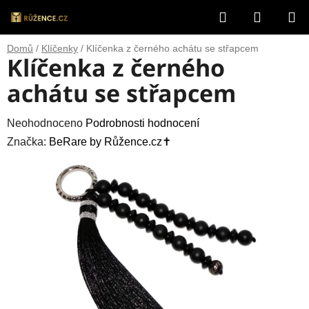
Přejít
Hledat
NÁKUP
na
obsah
KOŠÍK
Domů
/
Klíčenky
/
Klíčenka z černého achátu se střapcem
Klíčenka z černého
achátu se střapcem
Průměrné
Neohodnoceno
Podrobnosti hodnocení
hodnocení
Značka:
BeRare by Růžence.cz✝️
produktu
je
0,0
z
5
hvězdiček.