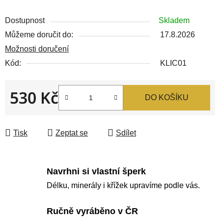
Dostupnost
Skladem
Můžeme doručit do:
17.8.2026
Možnosti doručení
Kód:
KLIC01
530 Kč
DO KOŠÍKU
Měrná cena:
Tisk
Zeptat se
Sdílet
Navrhni si vlastní šperk
Délku, minerály i křížek upravíme podle vás.
Ručně vyráběno v ČR