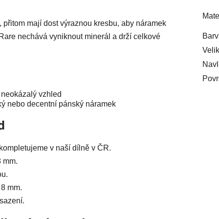
Mate
ě, přitom mají dost výraznou kresbu, aby náramek
Barv
 Rare nechává vyniknout minerál a drží celkové
Veli
Navl
Povr
, neokázalý vzhled
ký nebo decentní pánský náramek
d
ompletujeme v naší dílně v ČR.
8 mm.
ou.
a 8 mm.
sazení.