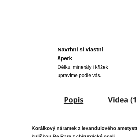
Navrhni si vlastní
šperk
Délku, minerály i křížek
upravíme podle vás.
Popis
Videa (1
Korálkový náramek z levandulového ametystu
kuličkou Be Rare z chirurgické oceli.