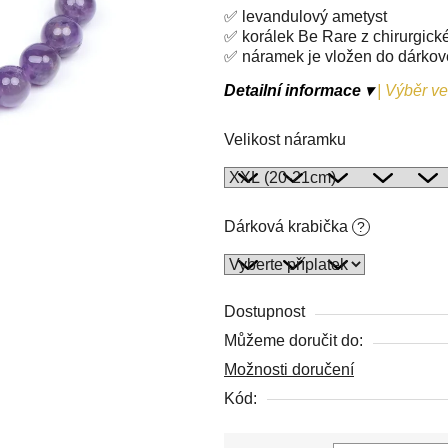
5
✅ levandulový ametyst
hvězdiček.
✅ korálek Be Rare z chirurgické
✅ náramek je vložen do dárko
Detailní informace ▾
|
Výběr vel
Velikost náramku
Dárková krabička
?
Dostupnost
Můžeme doručit do:
Možnosti doručení
Kód: