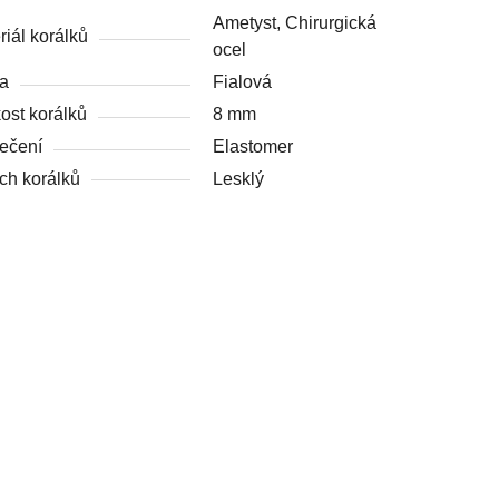
Ametyst, Chirurgická
riál korálků
ocel
a
Fialová
kost korálků
8 mm
ečení
Elastomer
ch korálků
Lesklý