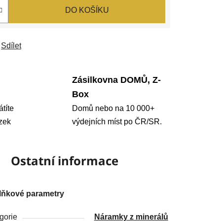
DO KOŠÍKU
Sdílet
Zásilkovna DOMŮ, Z-
Box
átíte
Domů nebo na 10 000+
zek
výdejních míst po ČR/SR.
Ostatní informace
lňkové parametry
gorie
Náramky z minerálů