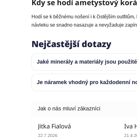
Kdy se hodí ametystový kor
Hodí se k běžnému nošení i k čistějším outfitům
návleku se snadno nasazuje a nevyžaduje zapín
Nejčastější dotazy
Jaké minerály a materiály jsou použit
Je náramek vhodný pro každodenní n
Jitka Fialová
Iva 
Hodnocení obchodu je 5 z 5 hvězdiček.
Hodno
22.7.2026
21.4.