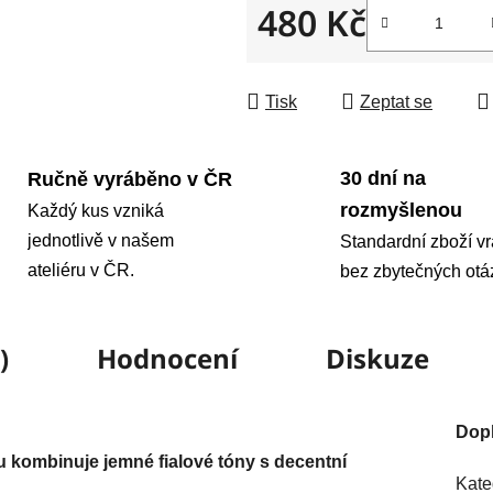
480 Kč
Měrná cena:
Tisk
Zeptat se
30 dní na
Ručně vyráběno v ČR
rozmyšlenou
Každý kus vzniká
jednotlivě v našem
Standardní zboží vr
ateliéru v ČR.
bez zbytečných otá
)
Hodnocení
Diskuze
Dop
 kombinuje jemné fialové tóny s decentní
Kate