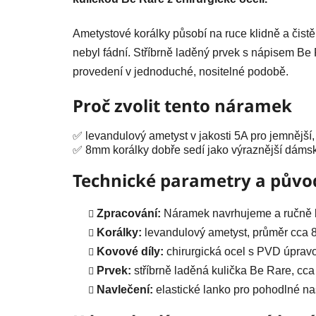
Ametystové korálky působí na ruce klidně a čist
nebyl fádní. Stříbrně laděný prvek s nápisem Be
provedení v jednoduché, nositelné podobě.
Proč zvolit tento náramek
✅ levandulový ametyst v jakosti 5A pro jemnější
✅ 8mm korálky dobře sedí jako výraznější dáms
Technické parametry a půvo
Zpracování:
Náramek navrhujeme a ručně k
Korálky:
levandulový ametyst, průměr cca 
Kovové díly:
chirurgická ocel s PVD úprav
Prvek:
stříbrně laděná kulička Be Rare, cc
Navlečení:
elastické lanko pro pohodlné na