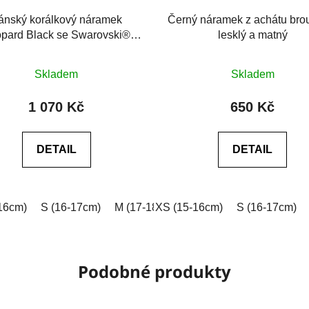
ánský korálkový náramek
Černý náramek z achátu bro
pard Black se Swarovski®
lesklý a matný
černý achát 6A
Průměrné
Průměrné
Skladem
Skladem
hodnocení
hodnocení
produktu
produktu
1 070 Kč
650 Kč
je
je
0,0
0,0
DETAIL
DETAIL
z
z
5
5
hvězdiček.
hvězdiček.
16cm)
S (16-17cm)
M (17-18cm)
XS (15-16cm)
L (18-19cm)
S (16-17cm)
XL (19-2
Podobné produkty