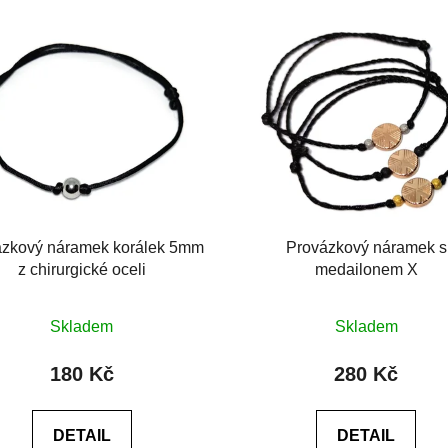
ázkový náramek korálek 5mm
Provázkový náramek s
z chirurgické oceli
medailonem X
Průměrné
Skladem
Skladem
hodnocení
produktu
180 Kč
280 Kč
je
5,0
DETAIL
DETAIL
z