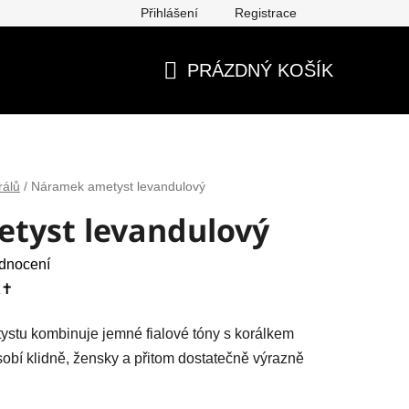
Přihlášení
Registrace
ěna, vrácení, reklamace
Obchodní podmínky
Ochrana os
PRÁZDNÝ KOŠÍK
NÁKUPNÍ
KOŠÍK
rálů
/
Náramek ametyst levandulový
tyst levandulový
dnocení
✝️
stu kombinuje jemné fialové tóny s korálkem
sobí klidně, žensky a přitom dostatečně výrazně