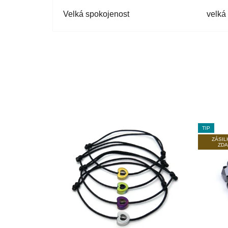
Velká spokojenost
velká
TIP
ZÁSI
ZD