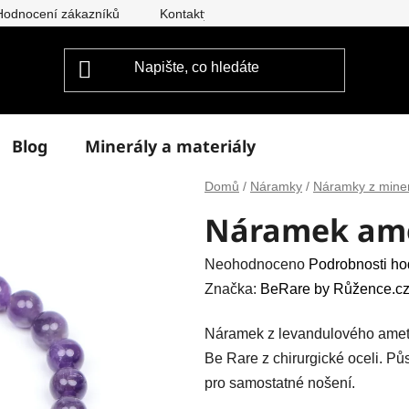
Hodnocení zákazníků
Kontakty
Doprava a platba
Vým
Blog
Minerály a materiály
Domů
/
Náramky
/
Náramky z mine
Náramek ame
Průměrné
Neohodnoceno
Podrobnosti ho
hodnocení
Značka:
BeRare by Růžence.cz
produktu
Náramek z levandulového amety
je
Be Rare z chirurgické oceli. Pů
0,0
pro samostatné nošení.
z