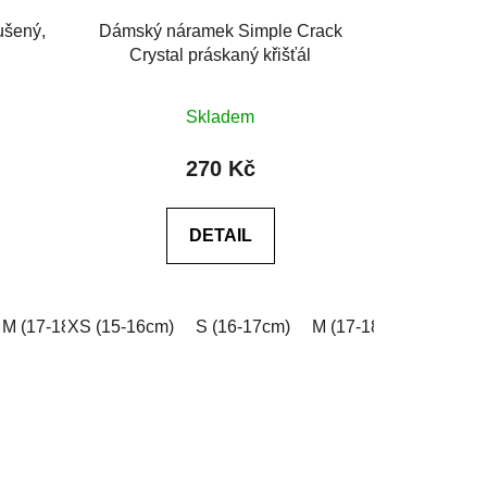
ušený,
Dámský náramek Simple Crack
Crystal práskaný křišťál
Průměrné
Skladem
hodnocení
produktu
270 Kč
je
0,0
DETAIL
z
5
hvězdiček.
0cm)
M (17-18cm)
XXL (20-21cm)
XS (15-16cm)
L (18-19cm)
Na míru (vyplňte do poznámky v košíku
S (16-17cm)
XL (19-20cm)
M (17-18cm)
XXL (20-21cm)
L (18-