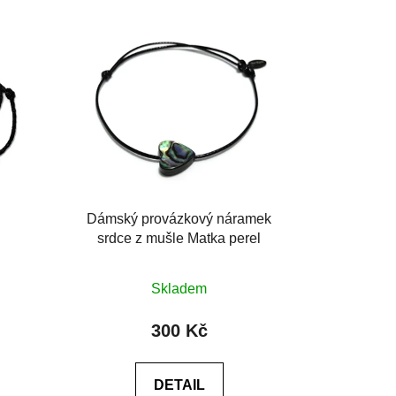
Dámský provázkový náramek
srdce z mušle Matka perel
Průměrné
Skladem
hodnocení
produktu
300 Kč
je
0,0
DETAIL
z