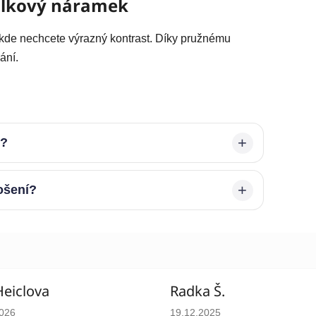
álkový náramek
, kde nechcete výrazný kontrast. Díky pružnému
ání.
é?
ošení?
Heiclova
Radka Š.
cení obchodu je 5 z 5 hvězdiček.
Hodnocení obchodu je 5 z 5 
2026
19.12.2025