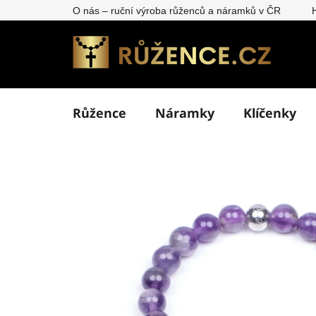
Přejít
O nás – ruční výroba růženců a náramků v ČR
na
obsah
Růžence
Náramky
Klíčenky