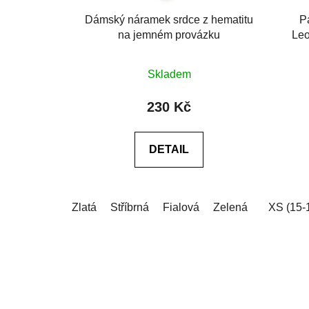
Dámský náramek srdce z hematitu
P
na jemném provázku
Leo
Průměrné
Skladem
hodnocení
produktu
230 Kč
je
0,0
DETAIL
z
5
hvězdiček.
Zlatá
Stříbrná
Fialová
Zelená
XS (15-