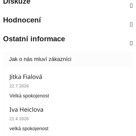
Diskuze
Hodnocení
Ostatní informace
Jitka Fialová
Hodnocení obchodu je 5 z 5 hvězdiček.
22.7.2026
Velká spokojenost
Iva Heiclova
Hodnocení obchodu je 5 z 5 hvězdiček.
21.4.2026
velká spokojenost