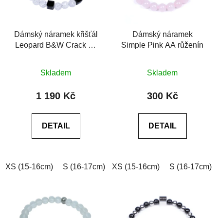
Dámský náramek křišťál
Dámský náramek
Leopard B&W Crack se
Simple Pink AA růženín
Swarovski® 6A černý
Průměrné
Průměrné
achát
Skladem
Skladem
hodnocení
hodnocení
produktu
produktu
1 190 Kč
300 Kč
je
je
0,0
0,0
DETAIL
DETAIL
z
z
5
5
hvězdiček.
hvězdiček.
XS (15-16cm)
S (16-17cm)
XS (15-16cm)
M (17-18cm)
L (18-19cm)
S (16-17cm)