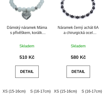
Dámský náramek Máma
Náramek černý achát 6A
s přívěškem, korálky
a chirurgická ocel
jadeitu a krystalu
Premium Minimalistic
Průměrné
Průměrné
Silver
Skladem
Skladem
hodnocení
hodnocení
produktu
produktu
510 Kč
580 Kč
je
je
0,0
0,0
DETAIL
DETAIL
z
z
5
5
hvězdiček.
hvězdiček.
XS (15-16cm)
S (16-17cm)
XS (15-16cm)
M (17-18cm)
L (18-19cm)
S (16-17cm)