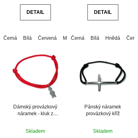
0,0
0,0
DETAIL
DETAIL
z
z
5
5
hvězdiček.
hvězdiček.
Černá
Bílá
Červená
Modrá
Černá
Šedá
Bílá
Růžová
Hnědá
Zelen
Červ
Dámský provázkový
Pánský náramek
náramek - kluk z
provázkový kříž
chirurgické oceli
Průměrné
Průměrné
Skladem
Skladem
hodnocení
hodnocení