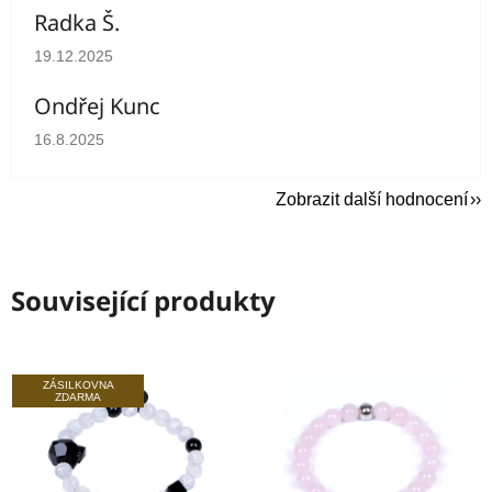
Radka Š.
Hodnocení obchodu je 5 z 5 hvězdiček.
19.12.2025
Ondřej Kunc
Hodnocení obchodu je 5 z 5 hvězdiček.
16.8.2025
Zobrazit další hodnocení
Související produkty
ZÁSILKOVNA
ZDARMA