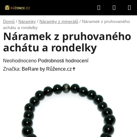
Přejít
Hledat
NÁKUP
na
obsah
KOŠÍK
Domů
/
Náramky
/
Náramky z minerálů
/
Náramek z pruhovaného
achátu a rondelky
Náramek z pruhovaného
achátu a rondelky
Průměrné
Neohodnoceno
Podrobnosti hodnocení
hodnocení
Značka:
BeRare by Růžence.cz✝️
produktu
je
0,0
z
5
hvězdiček.