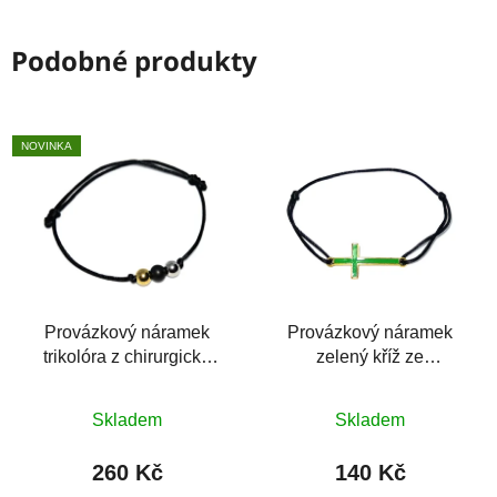
Podobné produkty
NOVINKA
Provázkový náramek
Provázkový náramek
trikolóra z chirurgické
zelený kříž ze
oceli
šperkařské slitiny
Průměrné
Průměrné
Skladem
Skladem
hodnocení
hodnocení
produktu
produktu
260 Kč
140 Kč
je
je