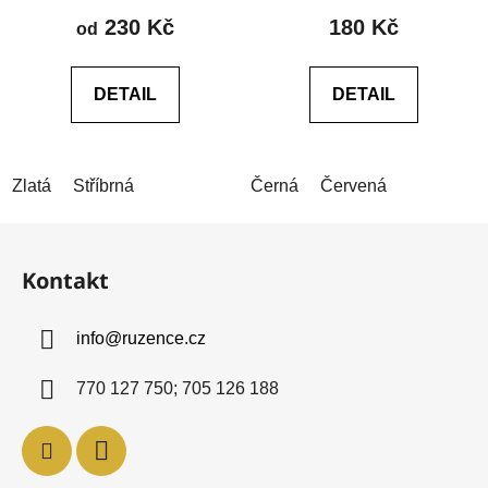
produktu
produktu
230 Kč
180 Kč
od
je
je
0,0
0,0
DETAIL
DETAIL
z
z
5
5
hvězdiček.
hvězdiček.
Zlatá
Stříbrná
Černá
Červená
Z
á
Kontakt
p
a
info
@
ruzence.cz
t
í
770 127 750; 705 126 188