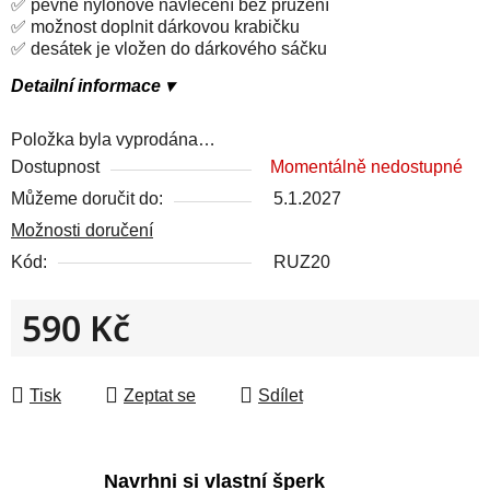
✅ pevné nylonové navlečení bez pružení
✅ možnost doplnit dárkovou krabičku
✅ desátek je vložen do dárkového sáčku
Detailní informace ▾
Položka byla vyprodána…
Dostupnost
Momentálně nedostupné
Můžeme doručit do:
5.1.2027
Možnosti doručení
Kód:
RUZ20
590 Kč
Měrná cena:
Tisk
Zeptat se
Sdílet
Navrhni si vlastní šperk