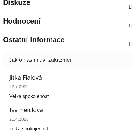
Diskuze
Hodnocení
Ostatní informace
Jitka Fialová
Hodnocení obchodu je 5 z 5 hvězdiček.
22.7.2026
Velká spokojenost
Iva Heiclova
Hodnocení obchodu je 5 z 5 hvězdiček.
21.4.2026
velká spokojenost