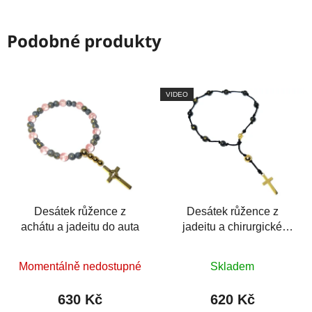
Podobné produkty
VIDEO
Desátek růžence z
Desátek růžence z
achátu a jadeitu do auta
jadeitu a chirurgické
oceli
Průměrné
Průměrné
Momentálně nedostupné
Skladem
hodnocení
hodnocení
produktu
produktu
630 Kč
620 Kč
je
je