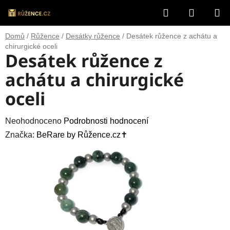
Přejít
Hledat
NÁKUP
na
obsah
KOŠÍK
Domů
/
Růžence
/
Desátky růžence
/
Desátek růžence z achátu a
chirurgické oceli
Desátek růžence z
achátu a chirurgické
oceli
Průměrné
Neohodnoceno
Podrobnosti hodnocení
hodnocení
Značka:
BeRare by Růžence.cz✝️
produktu
je
0,0
z
5
hvězdiček.