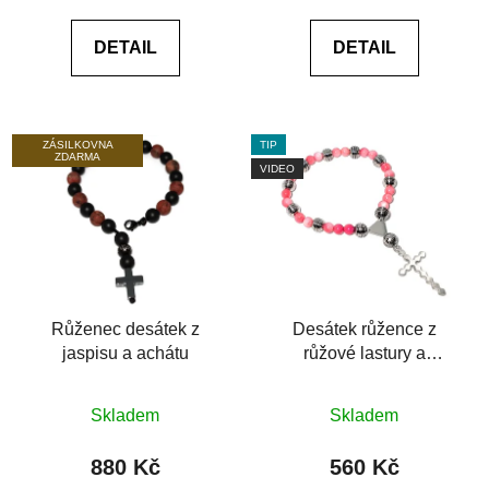
0,0
0,0
DETAIL
DETAIL
z
z
5
5
hvězdiček.
hvězdiček.
ZÁSILKOVNA
TIP
ZDARMA
VIDEO
Růženec desátek z
Desátek růžence z
jaspisu a achátu
růžové lastury a
chirurgické oceli
Průměrné
Průměrné
Skladem
Skladem
hodnocení
hodnocení
produktu
produktu
880 Kč
560 Kč
je
je