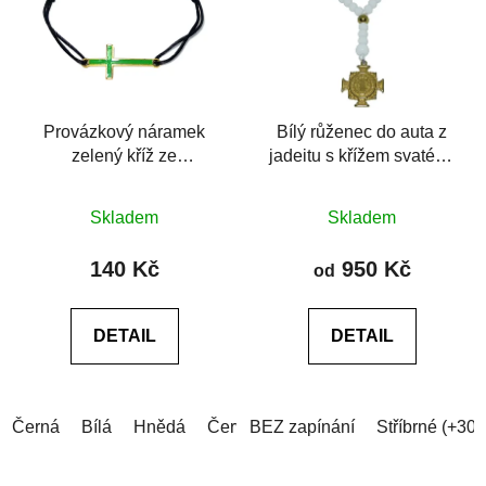
Provázkový náramek
Bílý růženec do auta z
zelený kříž ze
jadeitu s křížem svatého
šperkařské slitiny
Benedikta
Průměrné
Průměrné
Skladem
Skladem
hodnocení
hodnocení
produktu
produktu
140 Kč
950 Kč
od
je
je
0,0
0,0
DETAIL
DETAIL
z
z
5
5
hvězdiček.
hvězdiček.
Černá
Bílá
Hnědá
Červená
BEZ zapínání
Modrá (tmavá)
Stříbrné (+30
Modrá (