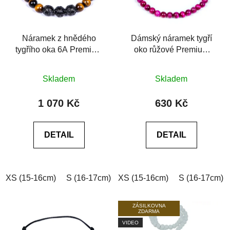
Náramek z hnědého
Dámský náramek tygří
tygřího oka 6A Premium
oko růžové Premium
Tiger eye
Tiger eye bright rosy 6A
Průměrné
Průměrné
Skladem
Skladem
hodnocení
hodnocení
produktu
produktu
1 070 Kč
630 Kč
je
je
0,0
0,0
DETAIL
DETAIL
z
z
5
5
hvězdiček.
hvězdiček.
XS (15-16cm)
S (16-17cm)
XS (15-16cm)
M (17-18cm)
L (18-19cm)
S (16-17cm)
ZÁSILKOVNA
ZDARMA
VIDEO