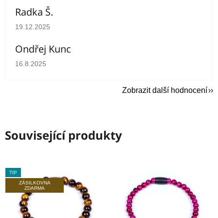
Radka Š.
Hodnocení obchodu je 5 z 5 hvězdiček.
19.12.2025
Ondřej Kunc
Hodnocení obchodu je 5 z 5 hvězdiček.
16.8.2025
Zobrazit další hodnocení
Související produkty
TIP
ZÁSILKOVNA
ZDARMA