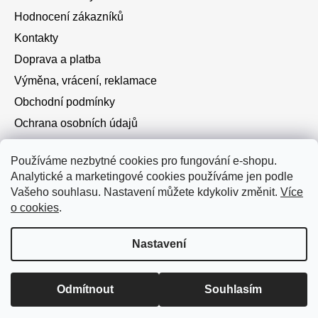
Hodnocení zákazníků
Kontakty
Doprava a platba
Výměna, vrácení, reklamace
Obchodní podmínky
Ochrana osobních údajů
Cookies
Používáme nezbytné cookies pro fungování e-shopu.
Analytické a marketingové cookies používáme jen podle
Instagram
Vašeho souhlasu. Nastavení můžete kdykoliv změnit.
Více
o cookies
.
Nastavení
Vytvořil Shoptet
Doprava zdarma od 750 Kč • Při platbě převodem dárek k
Odmítnout
Souhlasím
Copyright 2026
Růžence a náramky
. Všechna práva
objednávce.
vyhrazena.
Upravit nastavení cookies