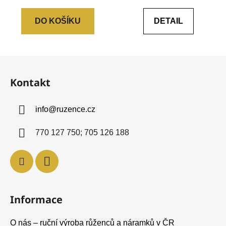
0,0
0,0
DO KOŠÍKU
DETAIL
z
z
5
5
hvězdiček.
hvězdiček.
Z
á
Kontakt
p
a
info
@
ruzence.cz
t
í
770 127 750; 705 126 188
Informace
O nás – ruční výroba růženců a náramků v ČR