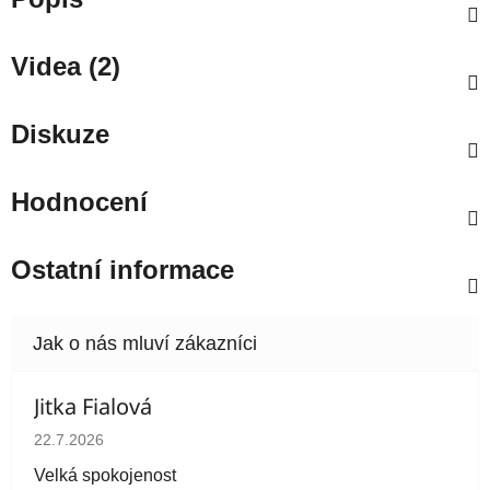
Videa (2)
Diskuze
Hodnocení
Ostatní informace
Jitka Fialová
Hodnocení obchodu je 5 z 5 hvězdiček.
22.7.2026
Velká spokojenost