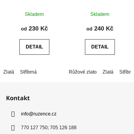
chirurgické oceli
chirurgické oceli
Průměrné
Skladem
Skladem
hodnocení
produktu
230 Kč
240 Kč
od
od
je
0,0
DETAIL
DETAIL
z
5
hvězdiček.
Zlatá
Stříbrná
Růžové zlato
Zlatá
Stříbrn
Z
á
Kontakt
p
a
info
@
ruzence.cz
t
í
770 127 750; 705 126 188