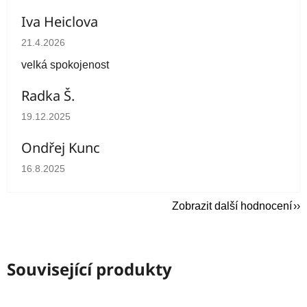
Iva Heiclova
Hodnocení obchodu je 5 z 5 hvězdiček.
21.4.2026
velká spokojenost
Radka Š.
Hodnocení obchodu je 5 z 5 hvězdiček.
19.12.2025
Ondřej Kunc
Hodnocení obchodu je 5 z 5 hvězdiček.
16.8.2025
Zobrazit další hodnocení
Související produkty