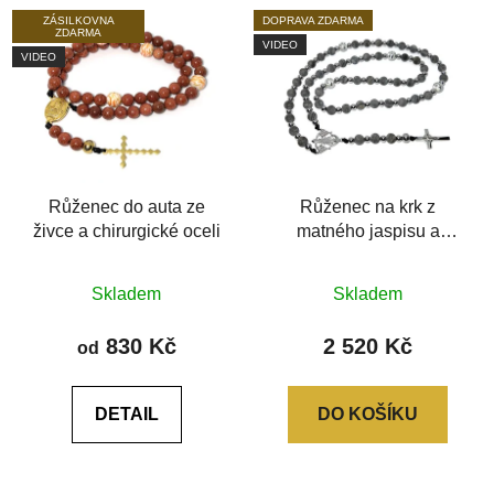
ZÁSILKOVNA
DOPRAVA ZDARMA
ZDARMA
VIDEO
VIDEO
Růženec do auta ze
Růženec na krk z
živce a chirurgické oceli
matného jaspisu a
chirurgické oceli
Průměrné
Skladem
Skladem
hodnocení
produktu
830 Kč
2 520 Kč
od
je
0,0
DETAIL
DO KOŠÍKU
z
5
hvězdiček.