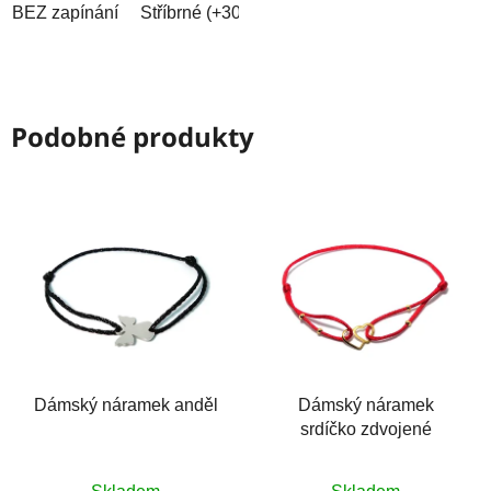
BEZ zapínání
Stříbrné (+30Kč)
Černé (+40Kč)
Zlaté (+
Podobné produkty
Dámský náramek anděl
Dámský náramek
srdíčko zdvojené
Průměrné
Průměrné