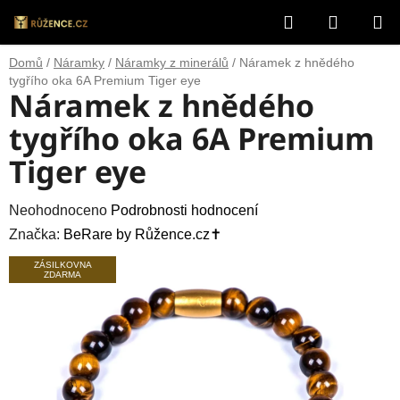
Přejít
Hledat
NÁKUP
na
obsah
KOŠÍK
Domů
/
Náramky
/
Náramky z minerálů
/
Náramek z hnědého
tygřího oka 6A Premium Tiger eye
Náramek z hnědého
tygřího oka 6A Premium
Tiger eye
Průměrné
Neohodnoceno
Podrobnosti hodnocení
hodnocení
Značka:
BeRare by Růžence.cz✝️
produktu
ZÁSILKOVNA
ZDARMA
je
0,0
z
5
hvězdiček.