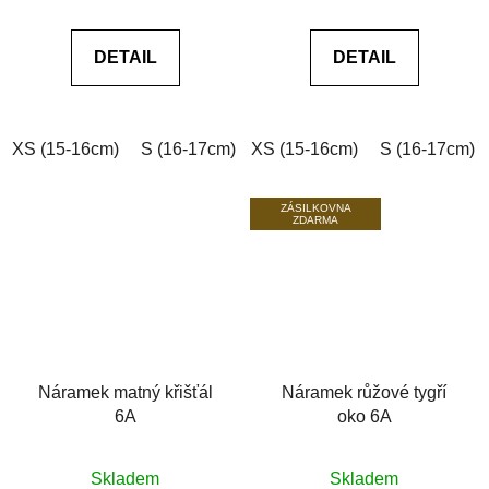
je
je
0,0
0,0
DETAIL
DETAIL
z
z
5
5
hvězdiček.
hvězdiček.
XS (15-16cm)
S (16-17cm)
XS (15-16cm)
M (17-18cm)
L (18-19cm)
S (16-17cm)
ZÁSILKOVNA
ZDARMA
Náramek matný křišťál
Náramek růžové tygří
6A
oko 6A
Průměrné
Průměrné
Skladem
Skladem