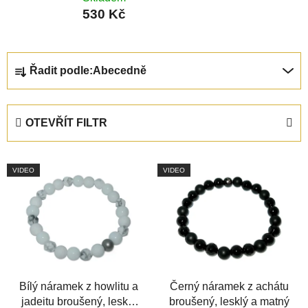
530 Kč
Ř
Řadit podle:
Abecedně
a
z
e
OTEVŘÍT FILTR
n
í
V
p
VIDEO
VIDEO
ý
r
p
o
i
d
s
u
p
k
r
t
o
Bílý náramek z howlitu a
Černý náramek z achátu
ů
jadeitu broušený, lesklý
broušený, lesklý a matný
d