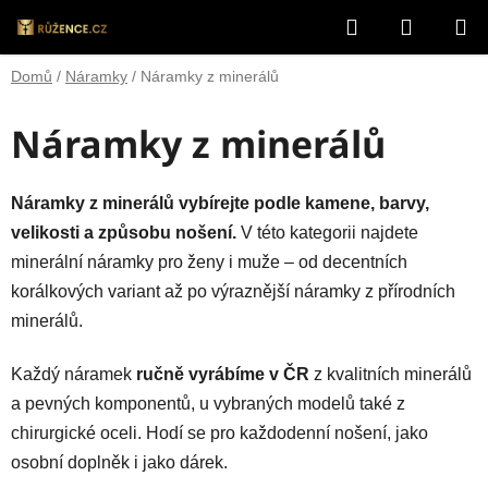
Přejít
Hledat
NÁKUP
na
obsah
KOŠÍK
Domů
/
Náramky
/
Náramky z minerálů
Náramky z minerálů
Náramky z minerálů vybírejte podle kamene, barvy,
velikosti a způsobu nošení.
V této kategorii najdete
minerální náramky pro ženy i muže – od decentních
korálkových variant až po výraznější náramky z přírodních
minerálů.
Každý náramek
ručně vyrábíme v ČR
z kvalitních minerálů
a pevných komponentů, u vybraných modelů také z
chirurgické oceli. Hodí se pro každodenní nošení, jako
osobní doplněk i jako dárek.