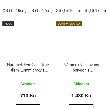
hvězdiček.
hvězdiček.
XS (15-16cm)
S (16-17cm)
XS (15-16cm)
M (17-18cm)
L (18-19cm)
S (16-17cm)
VIDEO
DOPRAVA ZDARMA
Náramek černý achát se
Náramek fasetovaný
třemi 10mm prvky z
polygon z
chirurgické oceli
polodrahokamů
Průměrné
Průměrné
Skladem
Skladem
hodnocení
hodnocení
produktu
produktu
710 Kč
1 430 Kč
je
je
0,0
0,0