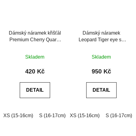
Dámský náramek křišťál
Dámský náramek
Premium Cherry Quartz
Leopard Tiger eye se
4A třešňový
Swarovski® tygří oko
Průměrné
Průměrné
AAA
Skladem
Skladem
hodnocení
hodnocení
produktu
produktu
420 Kč
950 Kč
je
je
0,0
0,0
DETAIL
DETAIL
z
z
5
5
hvězdiček.
hvězdiček.
XS (15-16cm)
S (16-17cm)
XS (15-16cm)
M (17-18cm)
L (18-19cm)
S (16-17cm)