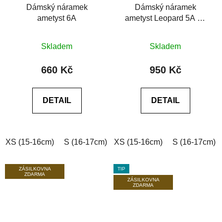
Dámský náramek
Dámský náramek
ametyst 6A
ametyst Leopard 5A se
Swarovski®
Průměrné
Průměrné
Skladem
Skladem
hodnocení
hodnocení
produktu
produktu
660 Kč
950 Kč
je
je
5,0
5,0
DETAIL
DETAIL
z
z
5
5
hvězdiček.
hvězdiček.
XS (15-16cm)
S (16-17cm)
XS (15-16cm)
M (17-18cm)
L (18-19cm)
S (16-17cm)
ZÁSILKOVNA
TIP
ZDARMA
ZÁSILKOVNA
ZDARMA