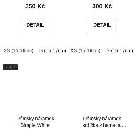
produktu
produktu
350 Kč
300 Kč
je
je
5,0
0,0
DETAIL
DETAIL
z
z
5
5
hvězdiček.
hvězdiček.
XS (15-16cm)
S (16-17cm)
XS (15-16cm)
M (17-18cm)
L (18-19cm)
S (16-17cm)
VIDEO
Dámský náramek
Dámský náramek
Simple White
srdíčka z hematitu
růžové zlato a černý