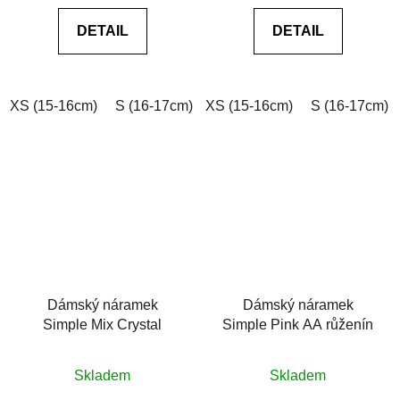
0,0
0,0
DETAIL
DETAIL
z
z
5
5
hvězdiček.
hvězdiček.
XS (15-16cm)
S (16-17cm)
XS (15-16cm)
M (17-18cm)
L (18-19cm)
S (16-17cm)
Dámský náramek
Dámský náramek
Simple Mix Crystal
Simple Pink AA růženín
Průměrné
Průměrné
Skladem
Skladem
hodnocení
hodnocení