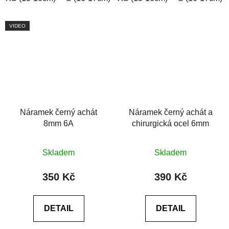
VIDEO
Náramek černý achát
Náramek černý achát a
8mm 6A
chirurgická ocel 6mm
Průměrné
Průměrné
Skladem
Skladem
hodnocení
hodnocení
produktu
produktu
350 Kč
390 Kč
je
je
0,0
0,0
DETAIL
DETAIL
z
z
5
5