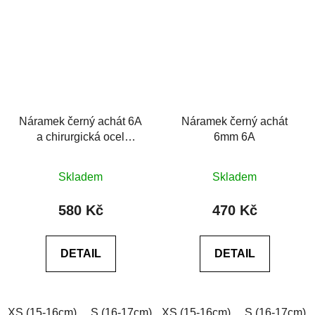
Náramek černý achát 6A
Náramek černý achát
a chirurgická ocel
6mm 6A
Premium Minimalistic
Průměrné
Průměrné
Silver
Skladem
Skladem
hodnocení
hodnocení
produktu
produktu
580 Kč
470 Kč
je
je
0,0
0,0
DETAIL
DETAIL
z
z
5
5
hvězdiček.
hvězdiček.
XS (15-16cm)
S (16-17cm)
XS (15-16cm)
M (17-18cm)
L (18-19cm)
S (16-17cm)