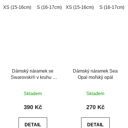
hvězdiček.
XS (15-16cm)
S (16-17cm)
XS (15-16cm)
M (17-18cm)
L (18-19cm)
S (16-17cm)
Dámský náramek se
Dámský náramek Sea
Swarovski® v kruhu z
Opal mořský opál
hematitu, achát
Průměrné
Skladem
Skladem
hodnocení
produktu
390 Kč
270 Kč
je
0,0
DETAIL
DETAIL
z