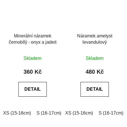
Minerální náramek
Náramek ametyst
černobílý - onyx a jadeit
levandulový
Průměrné
Průměrné
Skladem
Skladem
hodnocení
hodnocení
produktu
produktu
360 Kč
480 Kč
je
je
0,0
0,0
DETAIL
DETAIL
z
z
5
5
hvězdiček.
hvězdiček.
XS (15-16cm)
S (16-17cm)
XS (15-16cm)
M (17-18cm)
L (18-19cm)
S (16-17cm)