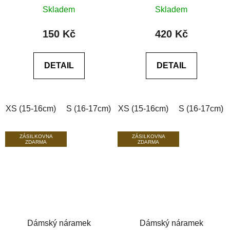
Průměrné
Průměrné
achát 6A
Skladem
Skladem
hodnocení
hodnocení
produktu
produktu
150 Kč
420 Kč
je
je
0,0
0,0
DETAIL
DETAIL
z
z
5
5
hvězdiček.
hvězdiček.
XS (15-16cm)
S (16-17cm)
XS (15-16cm)
M (17-18cm)
L (18-19cm)
S (16-17cm)
ZÁSILKOVNA
ZÁSILKOVNA
ZDARMA
ZDARMA
Dámský náramek
Dámský náramek