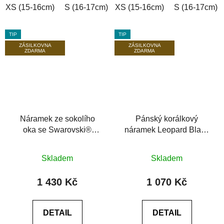
XS (15-16cm)
S (16-17cm)
XS (15-16cm)
M (17-18cm)
L (18-19cm)
S (16-17cm)
TIP
TIP
ZÁSILKOVNA
ZÁSILKOVNA
ZDARMA
ZDARMA
Náramek ze sokolího
Pánský korálkový
oka se Swarovski®
náramek Leopard Black
Premium Dark 6A
se Swarovski® černý
Průměrné
Průměrné
achát 6A
Skladem
Skladem
hodnocení
hodnocení
produktu
produktu
1 430 Kč
1 070 Kč
je
je
0,0
0,0
DETAIL
DETAIL
z
z