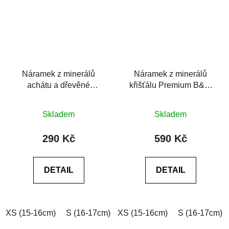
Náramek z minerálů
Náramek z minerálů
achátu a dřevěné
křišťálu Premium B&W
korálky
6A
Průměrné
Skladem
Skladem
hodnocení
produktu
290 Kč
590 Kč
je
0,0
DETAIL
DETAIL
z
5
hvězdiček.
XS (15-16cm)
S (16-17cm)
XS (15-16cm)
M (17-18cm)
L (18-19cm)
S (16-17cm)