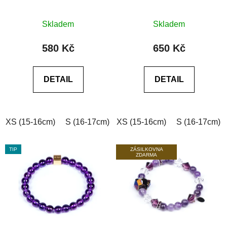
a matný
u
Průměrné
k
Skladem
Skladem
hodnocení
t
produktu
580 Kč
650 Kč
ů
je
0,0
DETAIL
DETAIL
z
5
hvězdiček.
XS (15-16cm)
S (16-17cm)
XS (15-16cm)
M (17-18cm)
L (18-19cm)
S (16-17cm)
TIP
ZÁSILKOVNA
ZDARMA