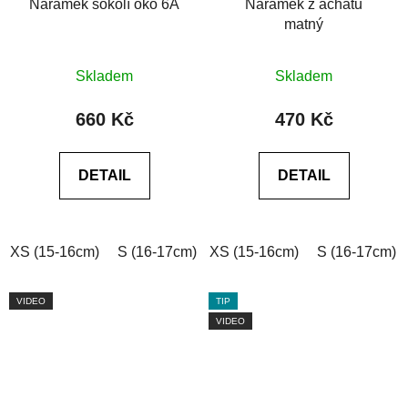
Náramek sokolí oko 6A
Náramek z achátu
matný
Průměrné
Průměrné
Skladem
Skladem
hodnocení
hodnocení
produktu
produktu
660 Kč
470 Kč
je
je
0,0
0,0
DETAIL
DETAIL
z
z
5
5
hvězdiček.
hvězdiček.
XS (15-16cm)
S (16-17cm)
XS (15-16cm)
M (17-18cm)
L (18-19cm)
S (16-17cm)
VIDEO
TIP
VIDEO