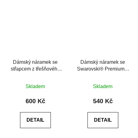
Dámský náramek se
Dámský náramek se
střapcem z třešňového
Swarovski® Premium 3
achátu a rudého jaspisu
Stars 6A
Průměrné
Skladem
Skladem
hodnocení
produktu
600 Kč
540 Kč
je
0,0
DETAIL
DETAIL
z
5