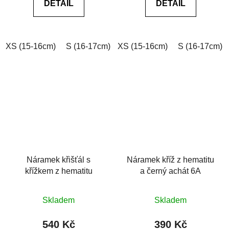
DETAIL
DETAIL
z
z
5
5
hvězdiček.
hvězdiček.
XS (15-16cm)
S (16-17cm)
XS (15-16cm)
M (17-18cm)
L (18-19cm)
S (16-17cm)
Náramek křišťál s
Náramek kříž z hematitu
křížkem z hematitu
a černý achát 6A
Průměrné
Průměrné
Skladem
Skladem
hodnocení
hodnocení
produktu
produktu
540 Kč
390 Kč