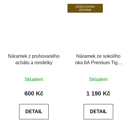
ZÁSILKOVNA
ZDARMA
Náramek z pruhovaného
Náramek ze sokolího
achátu a rondelky
oka 6A Premium Tiger
Eye Blue
Průměrné
Průměrné
Skladem
Skladem
hodnocení
hodnocení
produktu
produktu
600 Kč
1 190 Kč
je
je
0,0
0,0
DETAIL
DETAIL
z
z
5
5
hvězdiček.
hvězdiček.