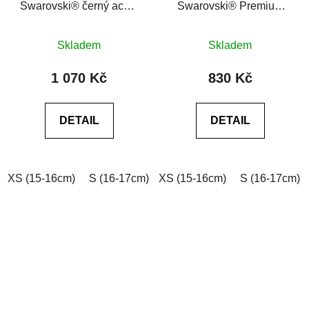
Swarovski® černý achát
Swarovski® Premium
6A Leopard Golden
Metallic Blue černý
Průměrné
Průměrné
achát 6A
Skladem
Skladem
hodnocení
hodnocení
produktu
produktu
1 070 Kč
830 Kč
je
je
5,0
0,0
DETAIL
DETAIL
z
z
5
5
hvězdiček.
hvězdiček.
XS (15-16cm)
S (16-17cm)
XS (15-16cm)
M (17-18cm)
L (18-19cm)
S (16-17cm)