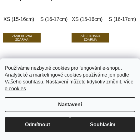
5
5
hvězdiček.
hvězdiček.
XS (15-16cm)
S (16-17cm)
XS (15-16cm)
M (17-18cm)
L (18-19cm)
S (16-17cm)
ZÁSILKOVNA
ZÁSILKOVNA
ZDARMA
ZDARMA
Používáme nezbytné cookies pro fungování e-shopu.
Analytické a marketingové cookies používáme jen podle
Vašeho souhlasu. Nastavení můžete kdykoliv změnit.
Více
o cookies
.
Pánský korálkový
Pánský korálkový
náramek Leopard Blue
náramek Leopard Silver
6A se Swarovski® černý
se Swarovski® černý
Nastavení
Průměrné
Průměrné
achát
achát 6A
Skladem
Skladem
hodnocení
hodnocení
Doprava zdarma od 750 Kč • Při platbě převodem dárek k
Odmítnout
Souhlasím
produktu
produktu
1 190 Kč
1 070 Kč
objednávce.
je
je