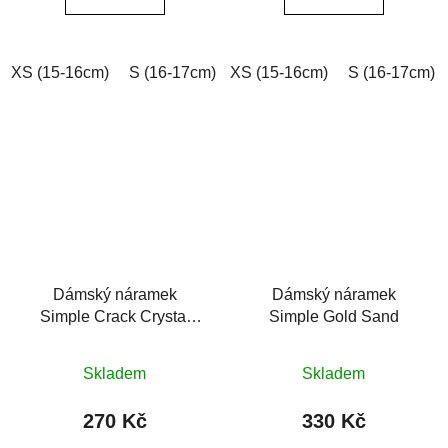
5
hvězdiček.
XS (15-16cm)
S (16-17cm)
XS (15-16cm)
M (17-18cm)
L (18-19cm)
S (16-17cm)
Dámský náramek
Dámský náramek
Simple Crack Crystal
Simple Gold Sand
práskaný křišťál
Průměrné
Průměrné
Skladem
Skladem
hodnocení
hodnocení
produktu
produktu
270 Kč
330 Kč
je
je