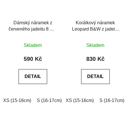
Dámský náramek z
Korálkový náramek
červeného jadeitu 8 mm
Leopard B&W z jadeitu
se zlatým korálkem Be
se Swarovski® 6A
Průměrné
Rare
Skladem
Skladem
hodnocení
produktu
590 Kč
830 Kč
je
0,0
DETAIL
DETAIL
z
5
hvězdiček.
XS (15-16cm)
S (16-17cm)
XS (15-16cm)
M (17-18cm)
L (18-19cm)
S (16-17cm)