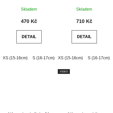
Průměrné
Průměrné
Skladem
Skladem
hodnocení
hodnocení
produktu
produktu
470 Kč
710 Kč
je
je
0,0
0,0
DETAIL
DETAIL
z
z
5
5
hvězdiček.
hvězdiček.
XS (15-16cm)
S (16-17cm)
XS (15-16cm)
M (17-18cm)
L (18-19cm)
S (16-17cm)
VIDEO