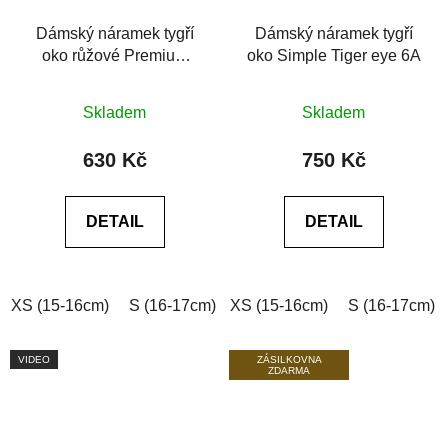
Dámský náramek tygří
Dámský náramek tygří
oko růžové Premium
oko Simple Tiger eye 6A
Tiger eye bright rosy 6A
Průměrné
Průměrné
Skladem
Skladem
hodnocení
hodnocení
produktu
produktu
630 Kč
750 Kč
je
je
0,0
0,0
DETAIL
DETAIL
z
z
5
5
hvězdiček.
hvězdiček.
XS (15-16cm)
S (16-17cm)
XS (15-16cm)
M (17-18cm)
L (18-19cm)
S (16-17cm)
VIDEO
ZÁSILKOVNA
ZDARMA