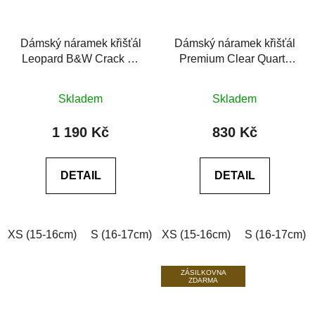
Dámský náramek křišťál
Dámský náramek křišťál
Leopard B&W Crack se
Premium Clear Quartz
Swarovski® 6A černý
6A
Průměrné
Průměrné
achát
Skladem
Skladem
hodnocení
hodnocení
produktu
produktu
1 190 Kč
830 Kč
je
je
0,0
0,0
DETAIL
DETAIL
z
z
5
5
hvězdiček.
hvězdiček.
XS (15-16cm)
S (16-17cm)
XS (15-16cm)
M (17-18cm)
L (18-19cm)
S (16-17cm)
ZÁSILKOVNA
ZDARMA