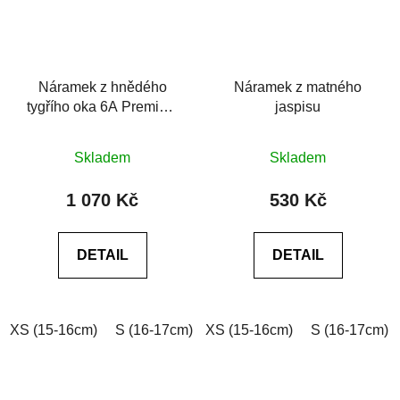
Náramek z hnědého
Náramek z matného
tygřího oka 6A Premium
jaspisu
Tiger eye
Průměrné
Průměrné
Skladem
Skladem
hodnocení
hodnocení
produktu
produktu
1 070 Kč
530 Kč
je
je
0,0
0,0
DETAIL
DETAIL
z
z
5
5
hvězdiček.
hvězdiček.
XS (15-16cm)
S (16-17cm)
XS (15-16cm)
M (17-18cm)
L (18-19cm)
S (16-17cm)