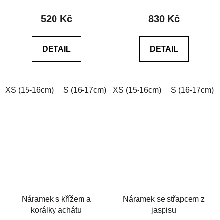
hodnocení
hodnocení
produktu
produktu
520 Kč
830 Kč
je
je
0,0
0,0
DETAIL
DETAIL
z
z
5
5
hvězdiček.
hvězdiček.
XS (15-16cm)
S (16-17cm)
XS (15-16cm)
M (17-18cm)
L (18-19cm)
S (16-17cm)
Náramek s křížem a
Náramek se střapcem z
korálky achátu
jaspisu