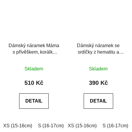
Dámský náramek Máma
Dámský náramek se
s přívěškem, korálky
srdíčky z hematitu a
jadeitu a krystalu
achátu
Průměrné
Průměrné
Skladem
Skladem
hodnocení
hodnocení
produktu
produktu
510 Kč
390 Kč
je
je
0,0
0,0
DETAIL
DETAIL
z
z
5
5
hvězdiček.
hvězdiček.
XS (15-16cm)
S (16-17cm)
XS (15-16cm)
M (17-18cm)
L (18-19cm)
S (16-17cm)