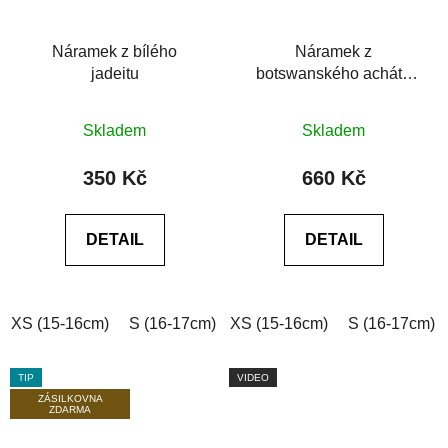
Náramek z bílého
Náramek z
jadeitu
botswanského achátu
6A
Průměrné
Průměrné
Skladem
Skladem
hodnocení
hodnocení
produktu
produktu
350 Kč
660 Kč
je
je
0,0
0,0
DETAIL
DETAIL
z
z
5
5
hvězdiček.
hvězdiček.
XS (15-16cm)
S (16-17cm)
XS (15-16cm)
M (17-18cm)
L (18-19cm)
S (16-17cm)
TIP
VIDEO
ZÁSILKOVNA
ZDARMA