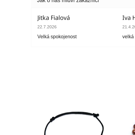
Jitka Fialová
Iva 
Hodnocení obchodu je 5 z 5 hvězdiček.
Hodno
22.7.2026
21.4.
Velká spokojenost
velká