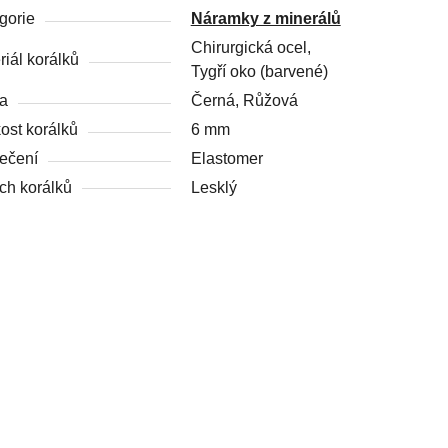
gorie
Náramky z minerálů
Chirurgická ocel,
riál korálků
Tygří oko (barvené)
a
Černá, Růžová
kost korálků
6 mm
ečení
Elastomer
ch korálků
Lesklý