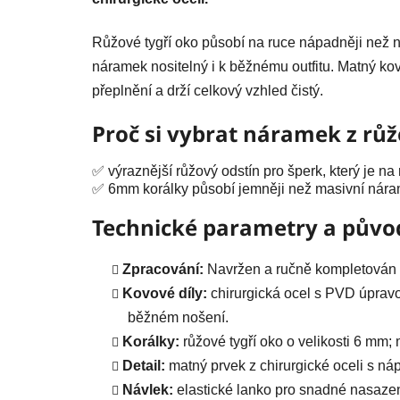
Růžové tygří oko působí na ruce nápadněji než n
náramek nositelný i k běžnému outfitu. Matný ko
přeplnění a drží celkový vzhled čistý.
Proč si vybrat náramek z rů
✅ výraznější růžový odstín pro šperk, který je na 
✅ 6mm korálky působí jemněji než masivní nár
Technické parametry a půvo
Zpracování:
Navržen a ručně kompletován v
Kovové díly:
chirurgická ocel s PVD úpravo
běžném nošení.
Korálky:
růžové tygří oko o velikosti 6 mm; 
Detail:
matný prvek z chirurgické oceli s n
Návlek:
elastické lanko pro snadné nasazen