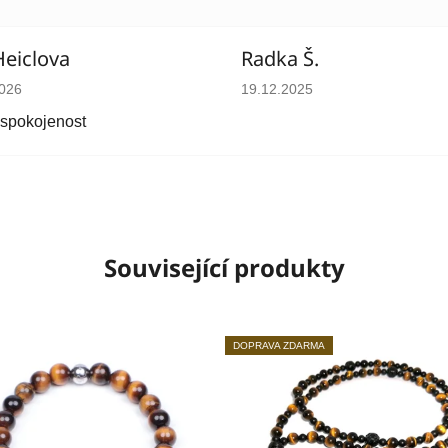
Heiclova
Radka Š.
cení obchodu je 5 z 5 hvězdiček.
Hodnocení obchodu je 5 z 5 
2026
19.12.2025
 spokojenost
Související produkty
DOPRAVA ZDARMA