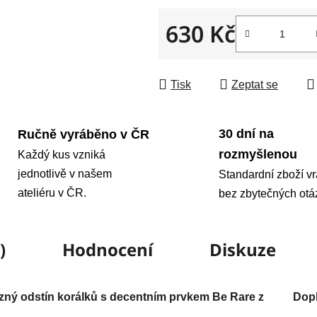
630 Kč
Měrná cena:
Tisk
Zeptat se
30 dní na
Ručně vyráběno v ČR
rozmyšlenou
Každý kus vzniká
jednotlivě v našem
Standardní zboží vr
ateliéru v ČR.
bez zbytečných otá
)
Hodnocení
Diskuze
zný odstín korálků s decentním prvkem Be Rare z
Dop