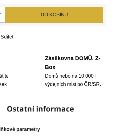
DO KOŠÍKU
Sdílet
Zásilkovna DOMŮ, Z-
Box
átíte
Domů nebo na 10 000+
zek
výdejních míst po ČR/SR.
Ostatní informace
lňkové parametry