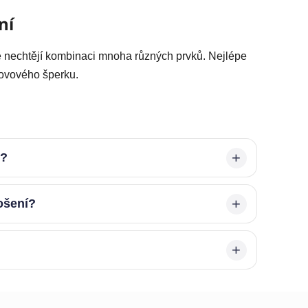
ní
le nechtějí kombinaci mnoha různých prvků. Nejlépe
ovového šperku.
é?
ošení?