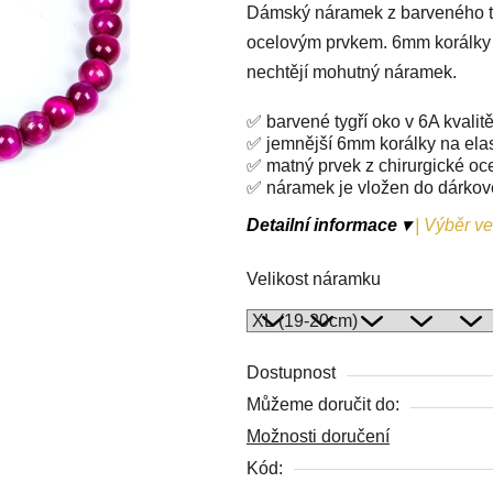
Dámský náramek z barveného ty
je
ocelovým prvkem. 6mm korálky p
0,0
nechtějí mohutný náramek.
z
5
✅ barvené tygří oko v 6A kvalit
hvězdiček.
✅ jemnější 6mm korálky na ela
✅ matný prvek z chirurgické oc
✅ náramek je vložen do dárko
Detailní informace ▾
|
Výběr vel
Velikost náramku
Dostupnost
Můžeme doručit do:
Možnosti doručení
Kód: