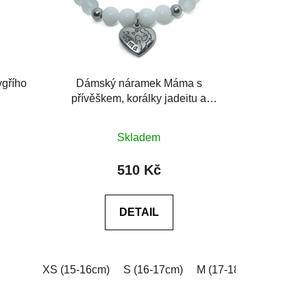
ygřího
Dámský náramek Máma s
přívěškem, korálky jadeitu a
krystalu
Průměrné
Skladem
hodnocení
produktu
510 Kč
je
0,0
DETAIL
z
5
hvězdiček.
0cm)
XXL (20-21cm)
XS (15-16cm)
Na míru (vyplňte do poznámky v košíku
S (16-17cm)
M (17-18cm)
L (18-