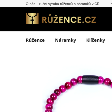
Přejít
O nás – ruční výroba růženců a náramků v ČR
na
obsah
Růžence
Náramky
Klíčenky