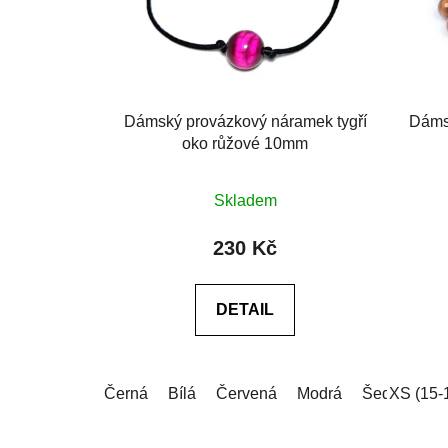
Dámský provázkový náramek tygří
Dámsk
oko růžové 10mm
Průměrné
Skladem
hodnocení
produktu
230 Kč
je
0,0
DETAIL
z
5
hvězdiček.
Černá
Bílá
Červená
Modrá
Šedá
XS (15-
Růž