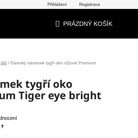
Přihlášení
Registrace
ěna, vrácení, reklamace
Obchodní podmínky
Ochrana os
PRÁZDNÝ KOŠÍK
NÁKUPNÍ
KOŠÍK
rálů
/
Dámský náramek tygří oko růžové Premium
mek tygří oko
um Tiger eye bright
dnocení
✝️