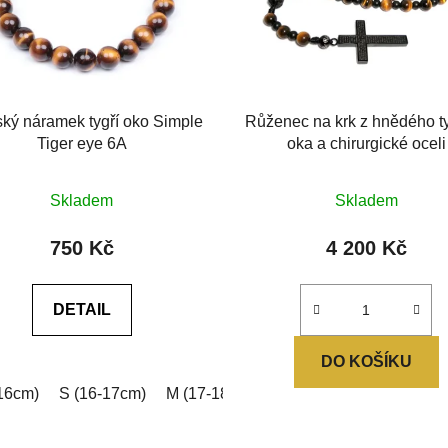
ý náramek tygří oko Simple
Růženec na krk z hnědého t
Tiger eye 6A
oka a chirurgické oceli
Průměrné
Průměrné
Skladem
Skladem
hodnocení
hodnocení
produktu
produktu
750 Kč
4 200 Kč
je
je
0,0
0,0
DETAIL
z
z
5
5
DO KOŠÍKU
hvězdiček.
hvězdiček.
16cm)
ová
Zelená
S (16-17cm)
Stříbrná
M (17-18cm)
L (18-19cm)
XL (19-2