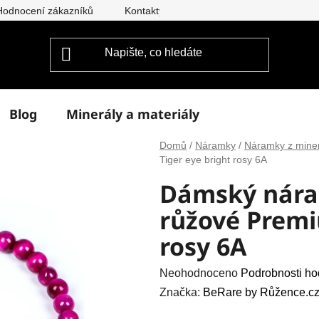
Hodnocení zákazníků
Kontakty
Doprava a platba
Vým
Blog
Minerály a materiály
Domů
/
Náramky
/
Náramky z mine
Tiger eye bright rosy 6A
Dámský nára
růžové Premi
rosy 6A
Průměrné
Neohodnoceno
Podrobnosti ho
hodnocení
Značka:
BeRare by Růžence.cz
produktu