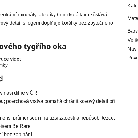
Kate
eutrální minerály, ale díky 6mm korálkům zůstává
Mate
vový detail s logem doplňuje korálky bez zbytečného
Barv
Veli
žového tygřího oka
Navl
Povr
ruce vidět
amky
d
 naší dílně v ČR.
u; povrchová vrstva pomáhá chránit kovový detail při
menší průměr sedí i na užší zápěstí a nepůsobí těžce.
ápisem Be Rare.
í bez zapínání.