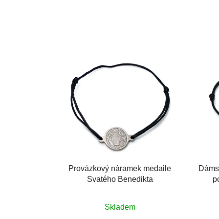
Provázkový náramek medaile
Dámsk
Svatého Benedikta
p
Průměrné
Skladem
hodnocení