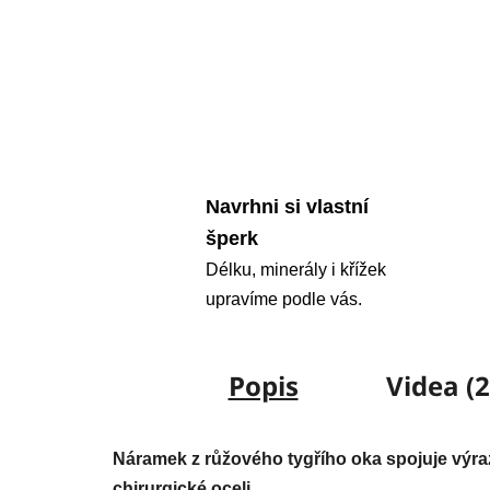
Navrhni si vlastní
šperk
Délku, minerály i křížek
upravíme podle vás.
Popis
Videa (2
Náramek z růžového tygřího oka spojuje výra
chirurgické oceli.