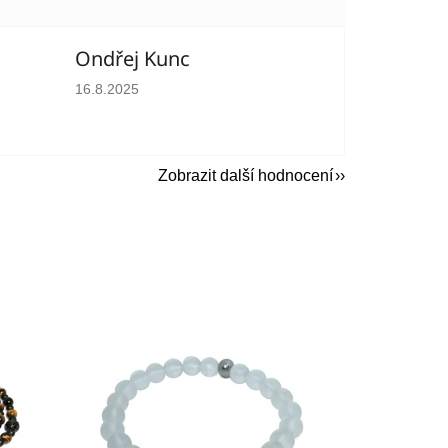
Ondřej Kunc
hvězdiček.
Hodnocení obchodu je 5 z 5 hvězdiček.
16.8.2025
Zobrazit další hodnocení