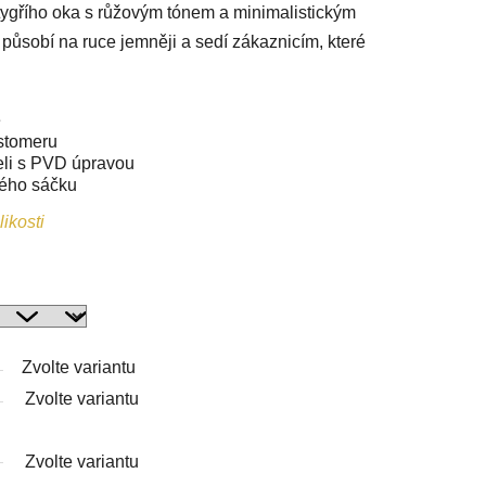
gřího oka s růžovým tónem a minimalistickým
ůsobí na ruce jemněji a sedí zákaznicím, které
ě
stomeru
eli s PVD úpravou
vého sáčku
ikosti
Zvolte variantu
Zvolte variantu
Zvolte variantu