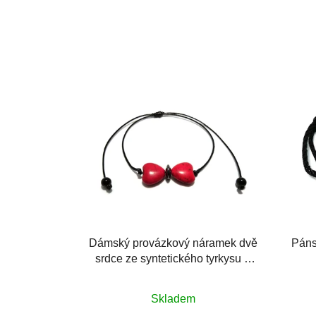
Dámský provázkový náramek dvě
Páns
srdce ze syntetického tyrkysu a
rondelka z hematitu
Průměrné
Skladem
hodnocení