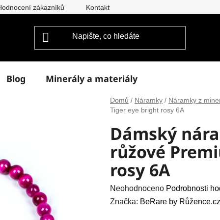
Hodnocení zákazníků
Kontakty
Doprava a platba
Vým
Blog
Minerály a materiály
Domů
/
Náramky
/
Náramky z mine
Tiger eye bright rosy 6A
Dámský nára
růžové Premi
rosy 6A
Průměrné
Neohodnoceno
Podrobnosti ho
hodnocení
Značka:
BeRare by Růžence.cz
produktu