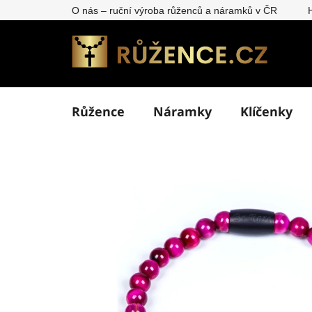
Přejít
O nás – ruční výroba růženců a náramků v ČR
na
obsah
Růžence
Náramky
Klíčenky