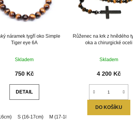
ý náramek tygří oko Simple
Růženec na krk z hnědého t
Tiger eye 6A
oka a chirurgické oceli
Průměrné
Průměrné
Skladem
Skladem
hodnocení
hodnocení
produktu
produktu
750 Kč
4 200 Kč
je
je
0,0
0,0
DETAIL
z
z
5
5
DO KOŠÍKU
hvězdiček.
hvězdiček.
16cm)
ová
Zelená
S (16-17cm)
Stříbrná
M (17-18cm)
L (18-19cm)
XL (19-2