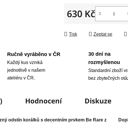
630 Kč
Měrná cena:
Tisk
Zeptat se
30 dní na
Ručně vyráběno v ČR
rozmyšlenou
Každý kus vzniká
jednotlivě v našem
Standardní zboží vr
ateliéru v ČR.
bez zbytečných otá
)
Hodnocení
Diskuze
zný odstín korálků s decentním prvkem Be Rare z
Dop