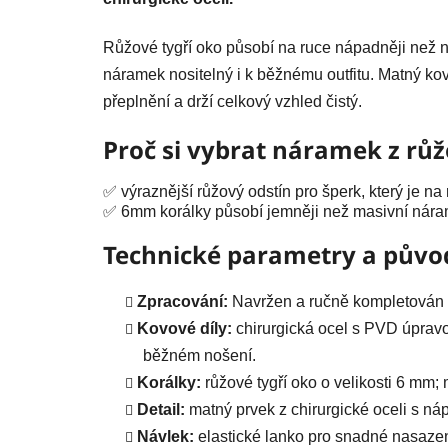
Růžové tygří oko působí na ruce nápadněji než n
náramek nositelný i k běžnému outfitu. Matný ko
přeplnění a drží celkový vzhled čistý.
Proč si vybrat náramek z rů
✅ výraznější růžový odstín pro šperk, který je na 
✅ 6mm korálky působí jemněji než masivní nár
Technické parametry a půvo
Zpracování:
Navržen a ručně kompletován v
Kovové díly:
chirurgická ocel s PVD úpravo
běžném nošení.
Korálky:
růžové tygří oko o velikosti 6 mm; 
Detail:
matný prvek z chirurgické oceli s n
Návlek:
elastické lanko pro snadné nasazen