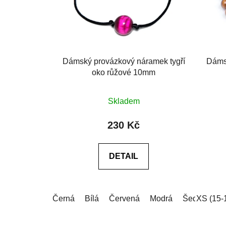
Dámský provázkový náramek tygří
Dámsk
oko růžové 10mm
Průměrné
Skladem
hodnocení
produktu
230 Kč
je
0,0
DETAIL
z
5
hvězdiček.
Černá
Bílá
Červená
Modrá
Šedá
XS (15-
Růž