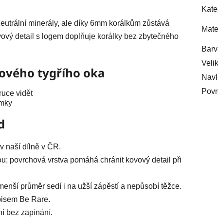
Kate
eutrální minerály, ale díky 6mm korálkům zůstává
Mate
vový detail s logem doplňuje korálky bez zbytečného
Barv
Veli
žového tygřího oka
Navl
Povr
ruce vidět
amky
d
 naší dílně v ČR.
u; povrchová vrstva pomáhá chránit kovový detail při
menší průměr sedí i na užší zápěstí a nepůsobí těžce.
ápisem Be Rare.
í bez zapínání.