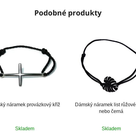
Podobné produkty
ký náramek provázkový kříž
Dámský náramek list růžové
nebo černá
Průměrné
Průměrné
Skladem
Skladem
hodnocení
hodnocení