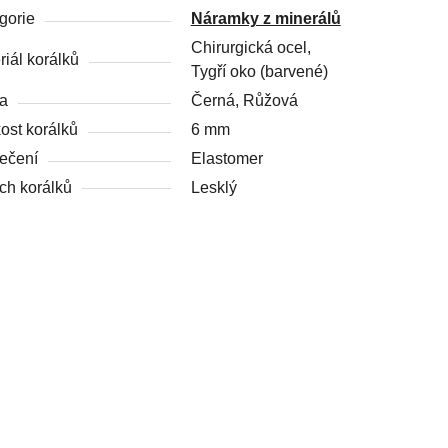
gorie
Náramky z minerálů
Chirurgická ocel,
riál korálků
Tygří oko (barvené)
a
Černá, Růžová
kost korálků
6 mm
ečení
Elastomer
ch korálků
Lesklý