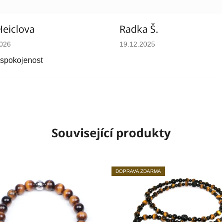
Heiclova
Radka Š.
cení obchodu je 5 z 5 hvězdiček.
Hodnocení obchodu je 5 z 5 
2026
19.12.2025
 spokojenost
Související produkty
DOPRAVA ZDARMA