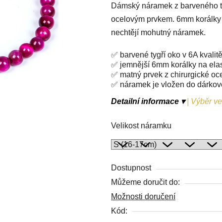
Dámský náramek z barveného ty
je
ocelovým prvkem. 6mm korálky p
0,0
nechtějí mohutný náramek.
z
5
✅ barvené tygří oko v 6A kvalit
hvězdiček.
✅ jemnější 6mm korálky na ela
✅ matný prvek z chirurgické oc
✅ náramek je vložen do dárko
Detailní informace ▾
|
Výběr vel
Velikost náramku
Dostupnost
Můžeme doručit do:
Možnosti doručení
Kód: