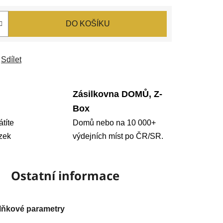
DO KOŠÍKU
Sdílet
Zásilkovna DOMŮ, Z-
Box
átíte
Domů nebo na 10 000+
zek
výdejních míst po ČR/SR.
Ostatní informace
lňkové parametry