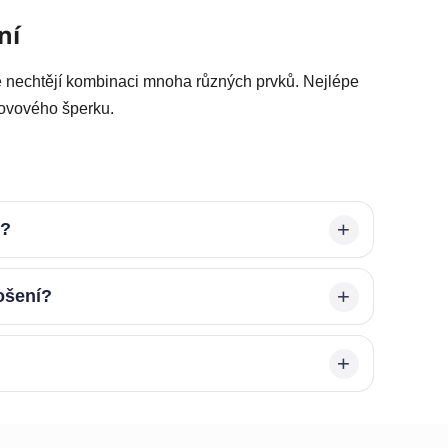
ní
le nechtějí kombinaci mnoha různých prvků. Nejlépe
ovového šperku.
é?
ošení?