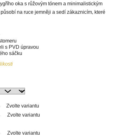
gřího oka s růžovým tónem a minimalistickým
ůsobí na ruce jemněji a sedí zákaznicím, které
ě
stomeru
eli s PVD úpravou
vého sáčku
ikosti
Zvolte variantu
Zvolte variantu
Zvolte variantu