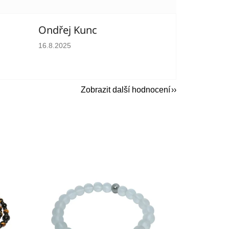
Ondřej Kunc
hvězdiček.
Hodnocení obchodu je 5 z 5 hvězdiček.
16.8.2025
Zobrazit další hodnocení