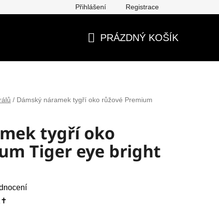
Přihlášení
Registrace
ěna, vrácení, reklamace
Obchodní podmínky
Ochrana os
PRÁZDNÝ KOŠÍK
NÁKUPNÍ
KOŠÍK
rálů
/
Dámský náramek tygří oko růžové Premium
mek tygří oko
um Tiger eye bright
dnocení
✝️