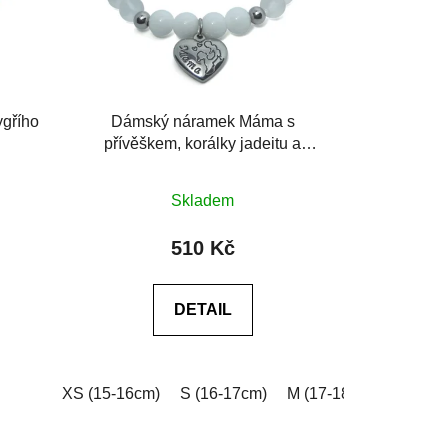
ygřího
Dámský náramek Máma s
přívěškem, korálky jadeitu a
krystalu
Průměrné
Skladem
hodnocení
produktu
510 Kč
je
0,0
DETAIL
z
5
hvězdiček.
0cm)
XXL (20-21cm)
XS (15-16cm)
Na míru (vyplňte do poznámky v košíku
S (16-17cm)
M (17-18cm)
L (18-