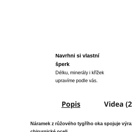
Navrhni si vlastní
šperk
Délku, minerály i křížek
upravíme podle vás.
Popis
Videa (2
Náramek z růžového tygřího oka spojuje výra
chirurgické oceli.