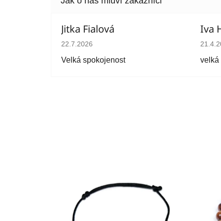
Jitka Fialová
Iva 
Hodnocení obchodu je 5 z 5 hvězdiček.
Hodno
22.7.2026
21.4.
Velká spokojenost
velká