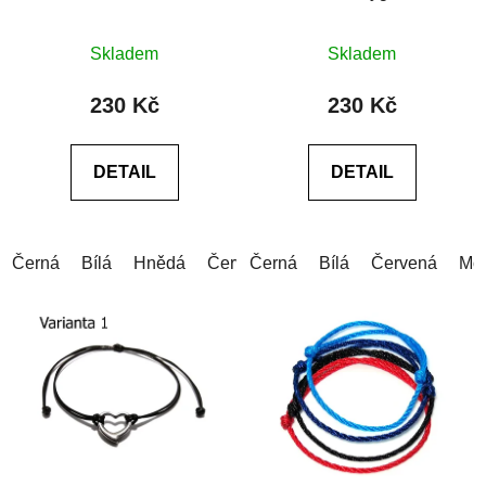
růžové 10mm
Průměrné
Skladem
Skladem
hodnocení
produktu
230 Kč
230 Kč
je
0,0
DETAIL
DETAIL
z
5
hvězdiček.
Černá
Bílá
Hnědá
Červená
Černá
Modrá
Bílá
Modrá (tmavá)
Červená
Mo