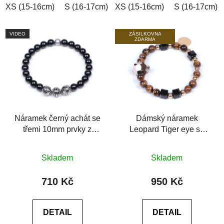
XS (15-16cm)
S (16-17cm)
XS (15-16cm)
M (17-18cm)
L (18-19cm)
S (16-17cm)
VIDEO
ZÁSILKOVNA
ZDARMA
Náramek černý achát se
Dámský náramek
třemi 10mm prvky z
Leopard Tiger eye se
chirurgické oceli
Swarovski® tygří oko
Průměrné
Průměrné
AAA
Skladem
Skladem
hodnocení
hodnocení
produktu
produktu
710 Kč
950 Kč
je
je
0,0
0,0
DETAIL
DETAIL
z
z