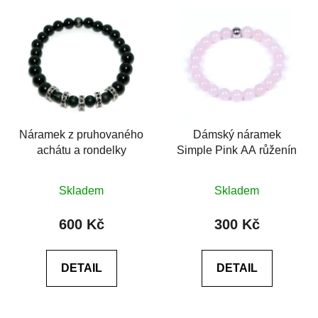
Náramek z pruhovaného
Dámský náramek
achátu a rondelky
Simple Pink AA růženín
Průměrné
Průměrné
Skladem
Skladem
hodnocení
hodnocení
produktu
produktu
600 Kč
300 Kč
je
je
0,0
0,0
DETAIL
DETAIL
z
z
5
5
hvězdiček.
hvězdiček.