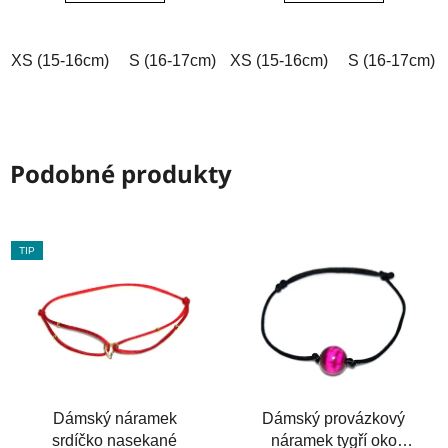
5
5
hvězdiček.
hvězdiček.
XS (15-16cm)
S (16-17cm)
XS (15-16cm)
M (17-18cm)
L (18-19cm)
S (16-17cm)
Podobné produkty
TIP
Dámský náramek
Dámský provázkový
srdíčko nasekané
náramek tygří oko