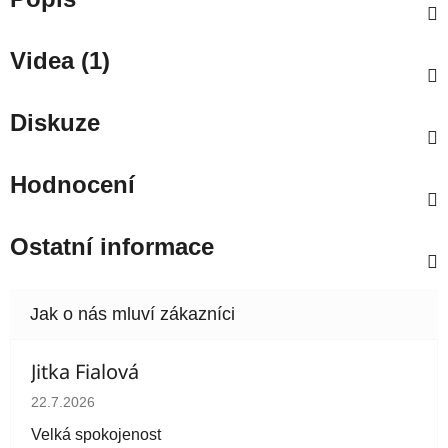
Videa (1)
Diskuze
Hodnocení
Ostatní informace
Jitka Fialová
Hodnocení obchodu je 5 z 5 hvězdiček.
22.7.2026
Velká spokojenost