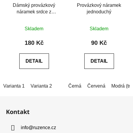
Dámský provázkový
Provázkový náramek
náramek srdce z
jednoduchý
chirurgické oceli 3D
Průměrné
Průměrné
Skladem
Skladem
hodnocení
hodnocení
produktu
produktu
180 Kč
90 Kč
je
je
0,0
5,0
DETAIL
DETAIL
z
z
5
5
hvězdiček.
hvězdiček.
Varianta 1
Varianta 2
Černá
Červená
Modrá (tm
Z
á
Kontakt
p
a
info
@
ruzence.cz
t