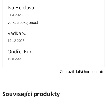
Iva Heiclova
Hodnocení obchodu je 5 z 5 hvězdiček.
21.4.2026
velká spokojenost
Radka Š.
Hodnocení obchodu je 5 z 5 hvězdiček.
19.12.2025
Ondřej Kunc
Hodnocení obchodu je 5 z 5 hvězdiček.
16.8.2025
Zobrazit další hodnocení
Související produkty