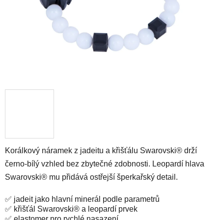
Korálkový náramek z jadeitu a křišťálu Swarovski® drží
černo-bílý vzhled bez zbytečné zdobnosti. Leopardí hlava
Swarovski® mu přidává ostřejší šperkařský detail.
✅ jadeit jako hlavní minerál podle parametrů
✅ křišťál Swarovski® a leopardí prvek
✅ elastomer pro rychlé nasazení