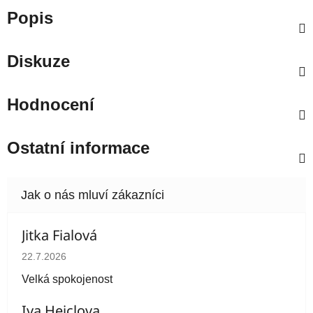
Popis
Diskuze
Hodnocení
Ostatní informace
Jitka Fialová
Hodnocení obchodu je 5 z 5 hvězdiček.
22.7.2026
Velká spokojenost
Iva Heiclova