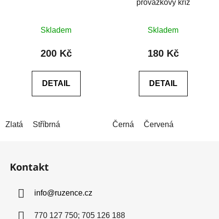
provázkový kříž
Průměrné
Průměrné
Skladem
Skladem
hodnocení
hodnocení
produktu
produktu
200 Kč
180 Kč
je
je
5,0
0,0
DETAIL
DETAIL
z
z
5
5
hvězdiček.
hvězdiček.
Zlatá
Stříbrná
Černá
Červená
Z
á
Kontakt
p
a
info
@
ruzence.cz
t
í
770 127 750; 705 126 188