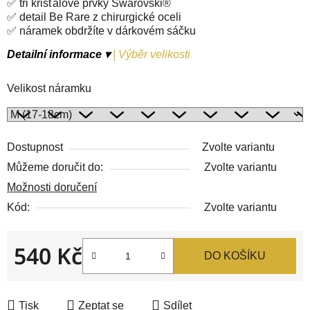
✅ tři křišťálové prvky Swarovski®
✅ detail Be Rare z chirurgické oceli
✅ náramek obdržíte v dárkovém sáčku
Detailní informace ▾
|
Výběr velikosti
Velikost náramku
Dostupnost
Zvolte variantu
Můžeme doručit do:
Zvolte variantu
Možnosti doručení
Kód:
Zvolte variantu
540 Kč
DO KOŠÍKU
Měrná cena:
Tisk
Zeptat se
Sdílet