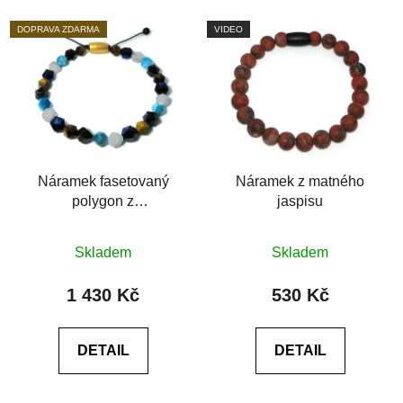
DOPRAVA ZDARMA
VIDEO
Náramek fasetovaný
Náramek z matného
polygon z
jaspisu
polodrahokamů
Průměrné
Průměrné
Skladem
Skladem
hodnocení
hodnocení
produktu
produktu
1 430 Kč
530 Kč
je
je
0,0
0,0
DETAIL
DETAIL
z
z
5
5