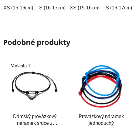
hvězdiček.
hvězdiček.
XS (15-16cm)
S (16-17cm)
XS (15-16cm)
M (17-18cm)
L (18-19cm)
S (16-17cm)
Podobné produkty
Dámský provázkový
Provázkový náramek
náramek srdce z
jednoduchý
chirurgické oceli 3D
Průměrné
Průměrné