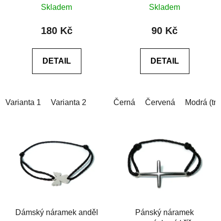
Skladem
Skladem
hodnocení
hodnocení
produktu
produktu
180 Kč
90 Kč
je
je
0,0
5,0
DETAIL
DETAIL
z
z
5
5
hvězdiček.
hvězdiček.
Varianta 1
Varianta 2
Černá
Červená
Modrá (tm
Dámský náramek anděl
Pánský náramek