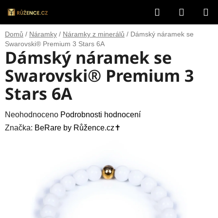
Přejít
Hledat
NÁKUP
na
obsah
KOŠÍK
Domů
/
Náramky
/
Náramky z minerálů
/
Dámský náramek se
Swarovski® Premium 3 Stars 6A
Dámský náramek se
Swarovski® Premium 3
Stars 6A
Průměrné
Neohodnoceno
Podrobnosti hodnocení
hodnocení
Značka:
BeRare by Růžence.cz✝️
produktu
je
0,0
z
5
hvězdiček.