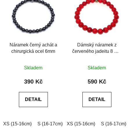
Náramek černý achát a
Dámský náramek z
chirurgická ocel 6mm
červeného jadeitu 8 mm
se zlatým korálkem Be
Průměrné
Rare
Skladem
Skladem
hodnocení
produktu
390 Kč
590 Kč
je
0,0
DETAIL
DETAIL
z
5
hvězdiček.
XS (15-16cm)
S (16-17cm)
XS (15-16cm)
M (17-18cm)
L (18-19cm)
S (16-17cm)