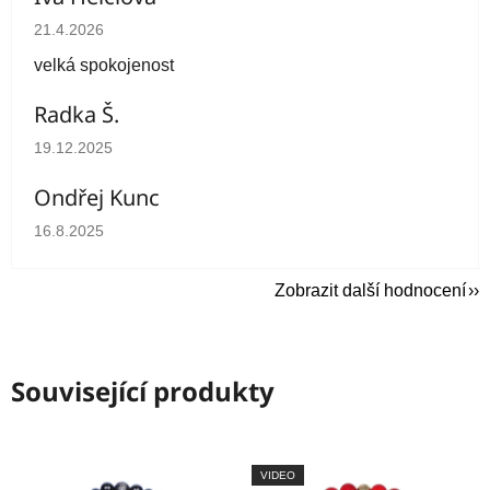
Hodnocení obchodu je 5 z 5 hvězdiček.
21.4.2026
velká spokojenost
Radka Š.
Hodnocení obchodu je 5 z 5 hvězdiček.
19.12.2025
Ondřej Kunc
Hodnocení obchodu je 5 z 5 hvězdiček.
16.8.2025
Zobrazit další hodnocení
Související produkty
VIDEO