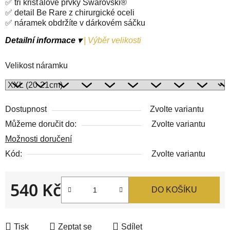
✅ tři křišťálové prvky Swarovski®
✅ detail Be Rare z chirurgické oceli
✅ náramek obdržíte v dárkovém sáčku
Detailní informace ▾
|
Výběr velikosti
Velikost náramku
Dostupnost
Zvolte variantu
Můžeme doručit do:
Zvolte variantu
Možnosti doručení
Kód:
Zvolte variantu
540 Kč
DO KOŠÍKU
Měrná cena:
Tisk
Zeptat se
Sdílet