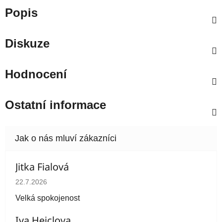
Popis
Diskuze
Hodnocení
Ostatní informace
Jitka Fialová
Hodnocení obchodu je 5 z 5 hvězdiček.
22.7.2026
Velká spokojenost
Iva Heiclova