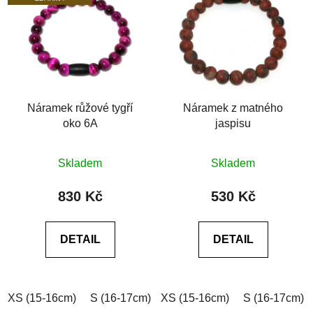
Náramek růžové tygří
Náramek z matného
oko 6A
jaspisu
Průměrné
Průměrné
Skladem
Skladem
hodnocení
hodnocení
produktu
produktu
830 Kč
530 Kč
je
je
0,0
0,0
DETAIL
DETAIL
z
z
5
5
hvězdiček.
hvězdiček.
XS (15-16cm)
S (16-17cm)
XS (15-16cm)
M (17-18cm)
L (18-19cm)
S (16-17cm)