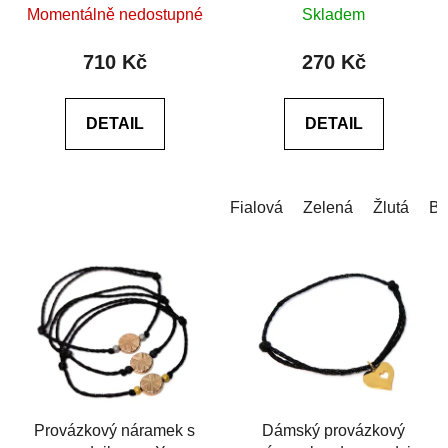
rondelka z hematitu
Momentálně nedostupné
Skladem
hodnocení
hodnocení
produktu
produktu
710 Kč
270 Kč
je
je
0,0
0,0
DETAIL
DETAIL
z
z
5
5
hvězdiček.
hvězdiček.
Fialová
Zelená
Žlutá
Bí
Provázkový náramek s
Dámský provázkový