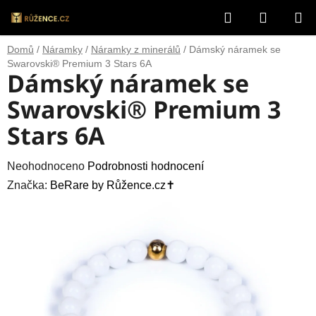
Přejít
Hledat
NÁKUP
na
obsah
KOŠÍK
Domů
/
Náramky
/
Náramky z minerálů
/
Dámský náramek se
Swarovski® Premium 3 Stars 6A
Dámský náramek se
Swarovski® Premium 3
Stars 6A
Průměrné
Neohodnoceno
Podrobnosti hodnocení
hodnocení
Značka:
BeRare by Růžence.cz✝️
produktu
je
0,0
z
5
hvězdiček.