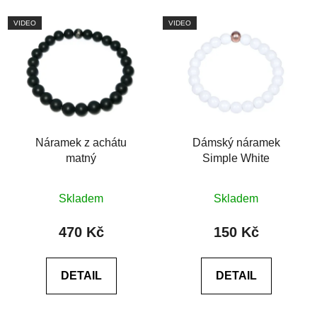
VIDEO
VIDEO
Náramek z achátu
Dámský náramek
matný
Simple White
Průměrné
Průměrné
Skladem
Skladem
hodnocení
hodnocení
produktu
produktu
470 Kč
150 Kč
je
je
0,0
0,0
DETAIL
DETAIL
z
z
5
5