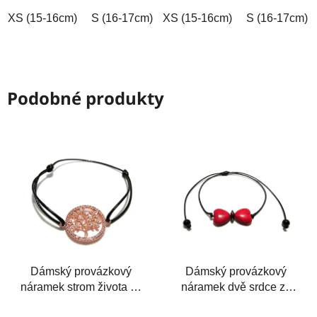
hvězdiček.
hvězdiček.
XS (15-16cm)
S (16-17cm)
XS (15-16cm)
M (17-18cm)
L (18-19cm)
S (16-17cm)
Podobné produkty
Dámský provázkový
Dámský provázkový
náramek strom života se
náramek dvě srdce ze
zirkony
syntetického tyrkysu a
Průměrné
Průměrné