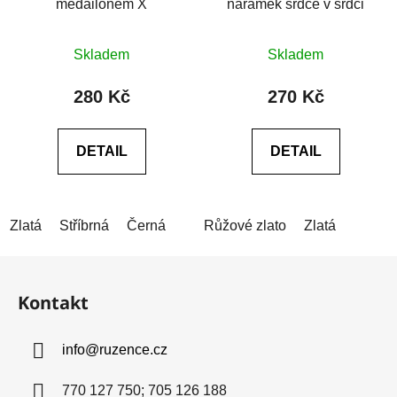
medailonem X
náramek srdce v srdci
Průměrné
Skladem
Skladem
hodnocení
produktu
280 Kč
270 Kč
je
0,0
DETAIL
DETAIL
z
5
hvězdiček.
Zlatá
Stříbrná
Černá
Růžové zlato
Zlatá
Z
á
Kontakt
p
a
info
@
ruzence.cz
t
í
770 127 750; 705 126 188