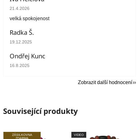
Hodnocení obchodu je 5 z 5 hvězdiček.
21.4.2026
velká spokojenost
Radka Š.
Hodnocení obchodu je 5 z 5 hvězdiček.
19.12.2025
Ondřej Kunc
Hodnocení obchodu je 5 z 5 hvězdiček.
16.8.2025
Zobrazit další hodnocení
Související produkty
ZÁSILKOVNA
VIDEO
ZDARMA