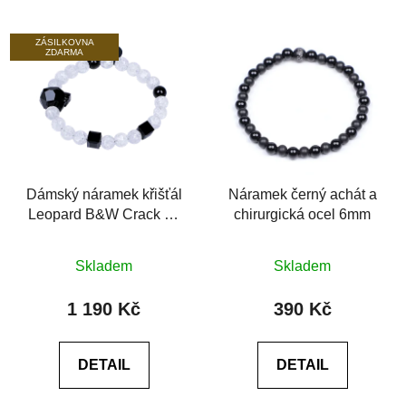
ZÁSILKOVNA
ZDARMA
Dámský náramek křišťál
Náramek černý achát a
Leopard B&W Crack se
chirurgická ocel 6mm
Swarovski® 6A černý
Průměrné
Průměrné
achát
Skladem
Skladem
hodnocení
hodnocení
produktu
produktu
1 190 Kč
390 Kč
je
je
0,0
0,0
DETAIL
DETAIL
z
z
5
5