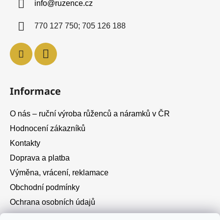
info
@
ruzence.cz
t
í
770 127 750; 705 126 188
Informace
O nás – ruční výroba růženců a náramků v ČR
Hodnocení zákazníků
Kontakty
Doprava a platba
Výměna, vrácení, reklamace
Obchodní podmínky
Ochrana osobních údajů
Cookies