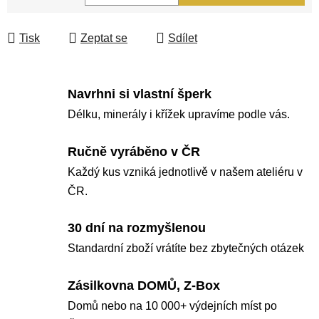
Měrná cena:
Tisk
Zeptat se
Sdílet
Navrhni si vlastní šperk
Délku, minerály i křížek upravíme podle vás.
Ručně vyráběno v ČR
Každý kus vzniká jednotlivě v našem ateliéru v
ČR.
30 dní na rozmyšlenou
Standardní zboží vrátíte bez zbytečných otázek
Zásilkovna DOMŮ, Z-Box
Domů nebo na 10 000+ výdejních míst po