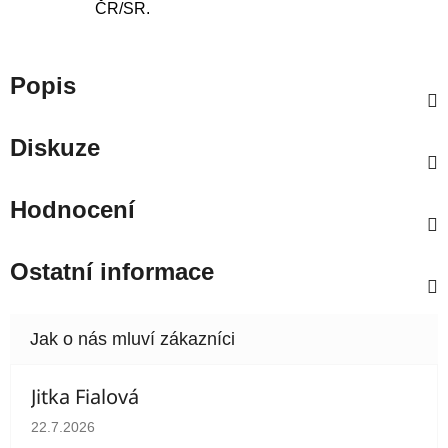
ČR/SR.
Popis
Diskuze
Hodnocení
Ostatní informace
Jitka Fialová
Hodnocení obchodu je 5 z 5 hvězdiček.
22.7.2026