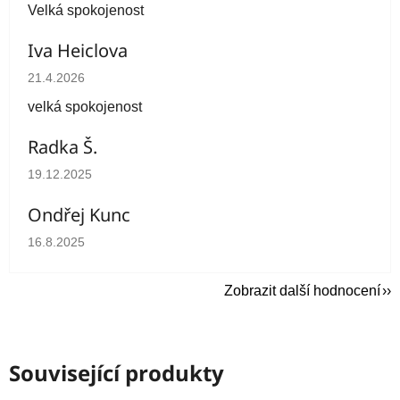
Velká spokojenost
Iva Heiclova
Hodnocení obchodu je 5 z 5 hvězdiček.
21.4.2026
velká spokojenost
Radka Š.
Hodnocení obchodu je 5 z 5 hvězdiček.
19.12.2025
Ondřej Kunc
Hodnocení obchodu je 5 z 5 hvězdiček.
16.8.2025
Zobrazit další hodnocení
Související produkty