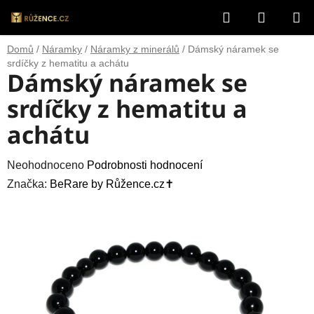
Přejít
Hledat
NÁKUP
na
obsah
KOŠÍK
Domů
/
Náramky
/
Náramky z minerálů
/
Dámský náramek se
srdíčky z hematitu a achátu
Dámský náramek se
srdíčky z hematitu a
achátu
Průměrné
Neohodnoceno
Podrobnosti hodnocení
hodnocení
Značka:
BeRare by Růžence.cz✝️
produktu
je
0,0
z
5
hvězdiček.