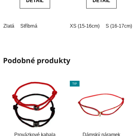
DETAIL
DETAIL
z
z
5
5
hvězdiček.
hvězdiček.
Zlatá
Stříbrná
XS (15-16cm)
S (16-17cm)
Podobné produkty
TIP
Provázkové kabala
Dámský náramek