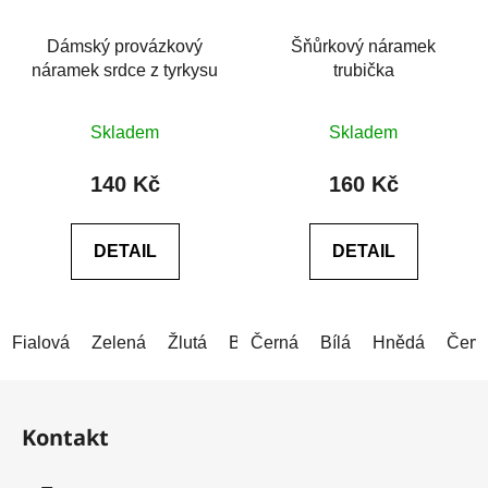
Dámský provázkový
Šňůrkový náramek
náramek srdce z tyrkysu
trubička
Průměrné
Průměrné
Skladem
Skladem
hodnocení
hodnocení
produktu
produktu
140 Kč
160 Kč
je
je
5,0
0,0
DETAIL
DETAIL
z
z
5
5
hvězdiček.
hvězdiček.
Fialová
Zelená
Žlutá
Bílá
Černá
Červená
Bílá
Světle červená
Hnědá
Červ
Z
á
Kontakt
p
a