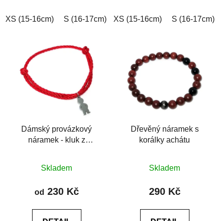
hvězdiček.
hvězdiček.
XS (15-16cm)
S (16-17cm)
XS (15-16cm)
M (17-18cm)
L (18-19cm)
S (16-17cm)
Dámský provázkový
Dřevěný náramek s
náramek - kluk z
korálky achátu
chirurgické oceli
Průměrné
Průměrné
Skladem
Skladem
hodnocení
hodnocení
produktu
produktu
230 Kč
290 Kč
od
je
je
0,0
0,0