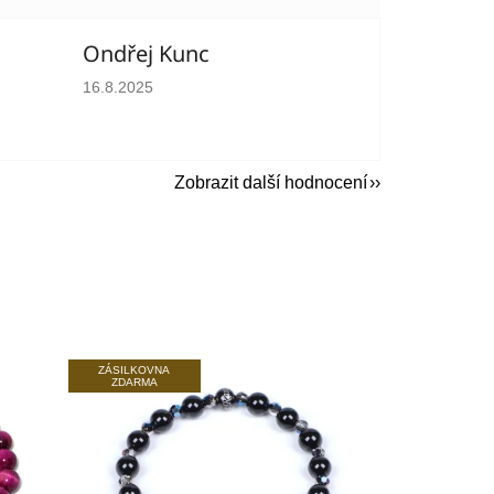
Ondřej Kunc
hvězdiček.
Hodnocení obchodu je 5 z 5 hvězdiček.
16.8.2025
Zobrazit další hodnocení
ZÁSILKOVNA
ZDARMA