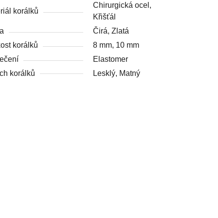
Chirurgická ocel,
riál korálků
Křišťál
a
Čirá, Zlatá
kost korálků
8 mm, 10 mm
ečení
Elastomer
ch korálků
Lesklý, Matný