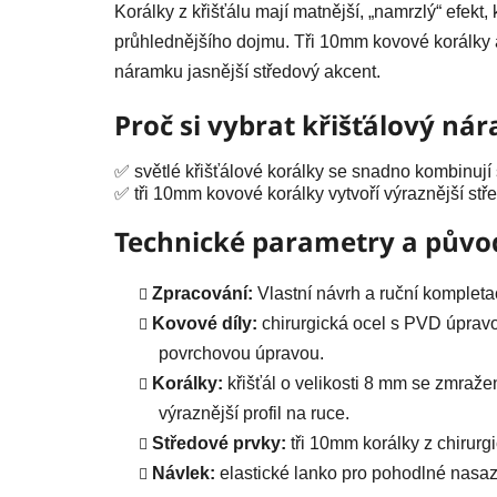
Korálky z křišťálu mají matnější, „namrzlý“ efekt
průhlednějšího dojmu. Tři 10mm kovové korálky 
náramku jasnější středový akcent.
Proč si vybrat křišťálový ná
✅ světlé křišťálové korálky se snadno kombinují
✅ tři 10mm kovové korálky vytvoří výraznější st
Technické parametry a půvo
Zpracování:
Vlastní návrh a ruční kompleta
Kovové díly:
chirurgická ocel s PVD úpravo
povrchovou úpravou.
Korálky:
křišťál o velikosti 8 mm se zmra
výraznější profil na ruce.
Středové prvky:
tři 10mm korálky z chirurg
Návlek:
elastické lanko pro pohodlné nasaz