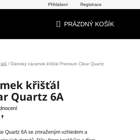
Přihlášení
Registrace
ěna, vrácení, reklamace
Obchodní podmínky
Ochrana os
PRÁZDNÝ KOŠÍK
NÁKUPNÍ
KOŠÍK
rálů
/
Dámský náramek křišťál Premium Clear Quartz
mek křišťál
r Quartz 6A
dnocení
✝️
ear Quartz 6A se zmraženým vzhledem a