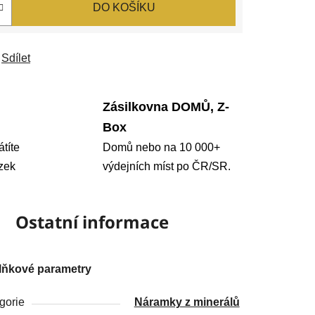
DO KOŠÍKU
Sdílet
Zásilkovna DOMŮ, Z-
Box
átíte
Domů nebo na 10 000+
zek
výdejních míst po ČR/SR.
Ostatní informace
lňkové parametry
gorie
Náramky z minerálů