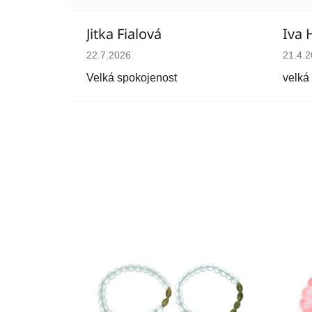
Jitka Fialová
Iva 
Hodnocení obchodu je 5 z 5 hvězdiček.
Hodno
22.7.2026
21.4.
Velká spokojenost
velká