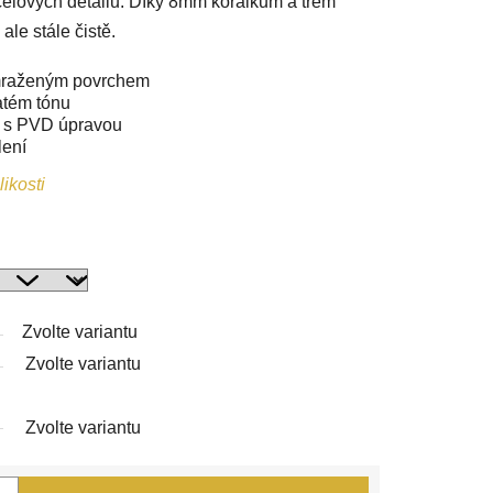
celových detailů. Díky 8mm korálkům a třem
le stále čistě.
zmraženým povrchem
atém tónu
e s PVD úpravou
lení
ikosti
Zvolte variantu
Zvolte variantu
Zvolte variantu