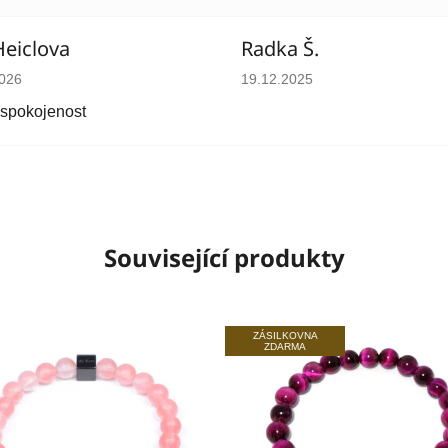
Heiclova
Radka Š.
cení obchodu je 5 z 5 hvězdiček.
Hodnocení obchodu je 5 z 5 
2026
19.12.2025
 spokojenost
Související produkty
ZÁSILKOVNA
ZDARMA