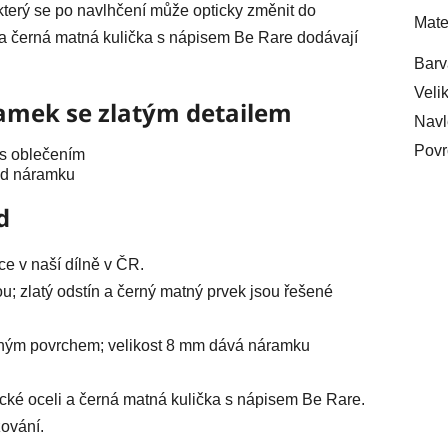
, který se po navlhčení může opticky změnit do
Mate
a černá matná kulička s nápisem Be Rare dodávají
Barv
Veli
ramek se zlatým detailem
Navl
Povr
 s oblečením
řed náramku
d
ce v naší dílně v ČR.
u; zlatý odstín a černý matný prvek jsou řešené
ženým povrchem; velikost 8 mm dává náramku
ické oceli a černá matná kulička s nápisem Be Rare.
ování.