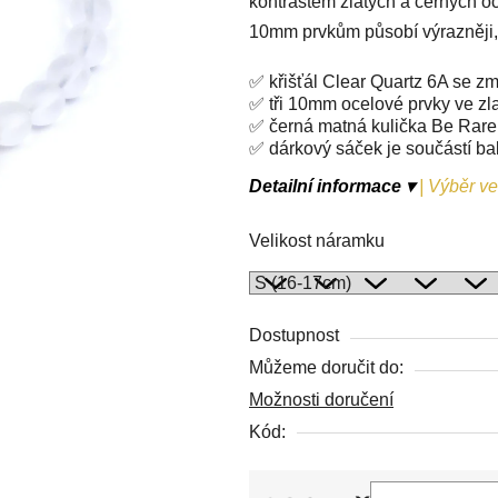
kontrastem zlatých a černých o
0,0
10mm prvkům působí výrazněji, a
z
5
✅ křišťál Clear Quartz 6A se 
hvězdiček.
✅ tři 10mm ocelové prvky ve zl
✅ černá matná kulička Be Rar
✅ dárkový sáček je součástí ba
Detailní informace ▾
|
Výběr vel
Velikost náramku
Dostupnost
Můžeme doručit do:
Možnosti doručení
Kód: