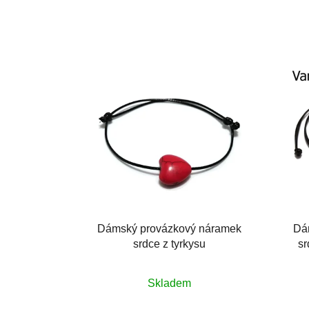
Dámský provázkový náramek
Dá
srdce z tyrkysu
sr
Průměrné
Skladem
hodnocení
produktu