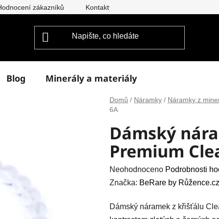
Hodnocení zákazníků
Kontakty
Doprava a platba
Vým
Blog
Minerály a materiály
Domů
/
Náramky
/
Náramky z mine
6A
Dámský nára
Premium Clea
Průměrné
Neohodnoceno
Podrobnosti ho
hodnocení
Značka:
BeRare by Růžence.cz
produktu
Dámský náramek z křišťálu Cl
je