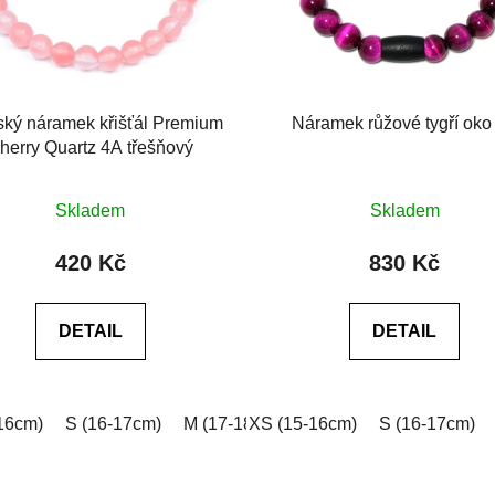
ký náramek křišťál Premium
Náramek růžové tygří oko
herry Quartz 4A třešňový
Průměrné
Průměrné
Skladem
Skladem
hodnocení
hodnocení
produktu
produktu
420 Kč
830 Kč
je
je
0,0
0,0
DETAIL
DETAIL
z
z
5
5
hvězdiček.
hvězdiček.
16cm)
 (18-19cm)
S (16-17cm)
XL (19-20cm)
M (17-18cm)
XXL (20-21cm)
XS (15-16cm)
L (18-19cm)
Na míru (vyplňt
S (16-17cm)
XL (19-2