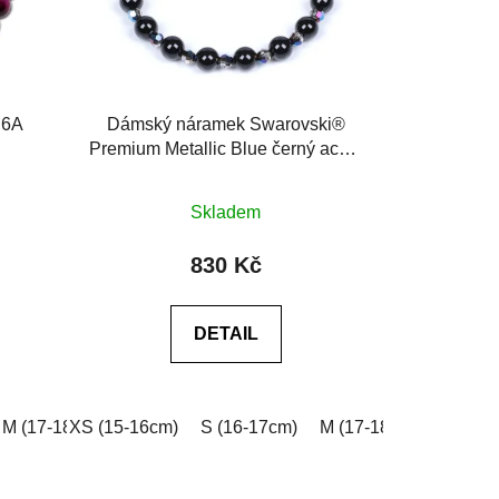
 6A
Dámský náramek Swarovski®
Premium Metallic Blue černý achát
6A
Průměrné
Skladem
hodnocení
produktu
830 Kč
je
0,0
DETAIL
z
5
hvězdiček.
e do poznámky v košíku)
0cm)
M (17-18cm)
XXL (20-21cm)
XS (15-16cm)
L (18-19cm)
Na míru (vyplňte do poznámky v košíku
S (16-17cm)
XL (19-20cm)
M (17-18cm)
XXL (20-21cm)
L (18-