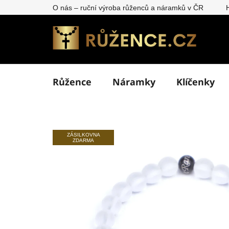
Přejít
O nás – ruční výroba růženců a náramků v ČR
na
obsah
Růžence
Náramky
Klíčenky
ZÁSILKOVNA
ZDARMA