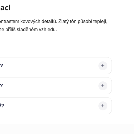
aci
trastem kovových detailů. Zlatý tón působí tepleji,
ne příliš sladěném vzhledu.
é?
ů?
ý?