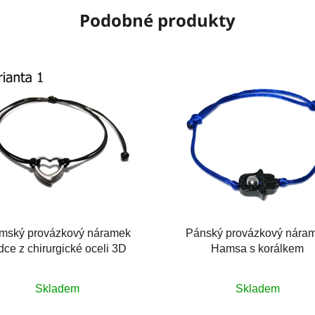
Podobné produkty
mský provázkový náramek
Pánský provázkový nára
dce z chirurgické oceli 3D
Hamsa s korálkem
Průměrné
Skladem
Skladem
hodnocení
produktu