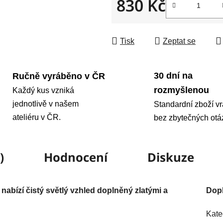
830 Kč
Měrná cena:
Tisk
Zeptat se
30 dní na
Ručně vyráběno v ČR
rozmyšlenou
Každý kus vzniká
jednotlivě v našem
Standardní zboží vr
ateliéru v ČR.
bez zbytečných otá
)
Hodnocení
Diskuze
bízí čistý světlý vzhled doplněný zlatými a
Dop
Kate