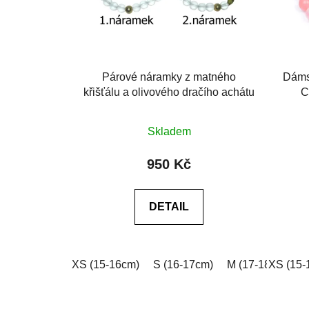
Párové náramky z matného
Dáms
křišťálu a olivového dračího achátu
C
Skladem
950 Kč
DETAIL
XS (15-16cm)
S (16-17cm)
M (17-18cm)
XS (15-
L