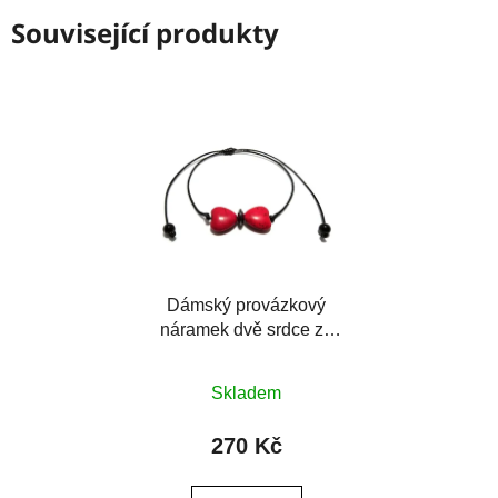
Související produkty
Dámský provázkový
náramek dvě srdce ze
syntetického tyrkysu a
Průměrné
rondelka z hematitu
Skladem
hodnocení
produktu
270 Kč
je
0,0