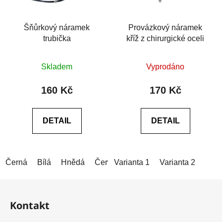
Šňůrkový náramek
Provázkový náramek
trubička
kříž z chirurgické oceli
Průměrné
Průměrné
Skladem
Vyprodáno
hodnocení
hodnocení
produktu
produktu
160 Kč
170 Kč
je
je
0,0
0,0
DETAIL
DETAIL
z
z
5
5
hvězdiček.
hvězdiček.
Černá
Bílá
Hnědá
Červená
Varianta 1
Modrá (tmavá)
Varianta 2
Modrá (
Z
á
Kontakt
p