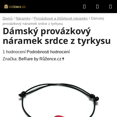
Přejít
Hledat
NÁKUP
na
obsah
KOŠÍK
Domů
/
Náramky
/
Provázkové a šňůrkové náramky
/
Dámský
provázkový náramek srdce z tyrkysu
Dámský provázkový
náramek srdce z tyrkysu
Průměrné
1 hodnocení
Podrobnosti hodnocení
hodnocení
Značka:
BeRare by Růžence.cz✝️
produktu
je
5,0
z
5
hvězdiček.