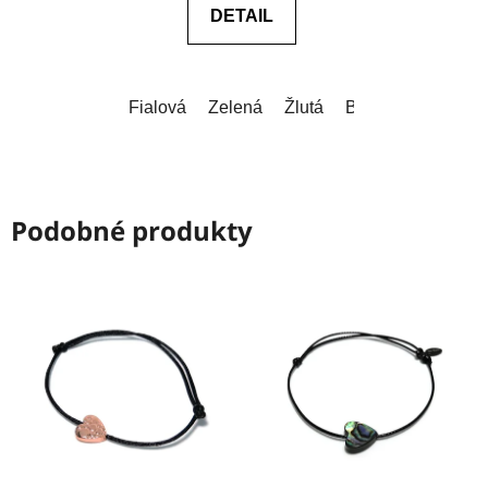
DETAIL
z
5
hvězdiček.
Fialová
Zelená
Žlutá
Bílá
Červená
Podobné produkty