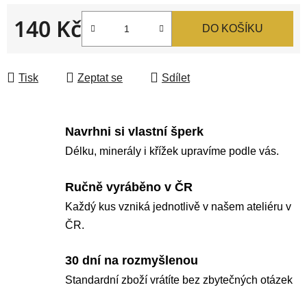
140 Kč
DO KOŠÍKU
Měrná cena:
Tisk
Zeptat se
Sdílet
Navrhni si vlastní šperk
Délku, minerály i křížek upravíme podle vás.
Ručně vyráběno v ČR
Každý kus vzniká jednotlivě v našem ateliéru v
ČR.
30 dní na rozmyšlenou
Standardní zboží vrátíte bez zbytečných otázek