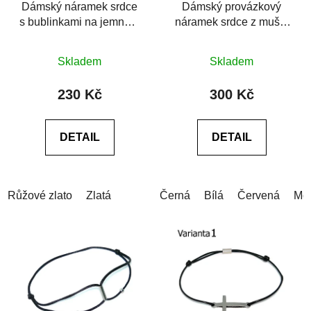
Dámský náramek srdce
Dámský provázkový
s bublinkami na jemném
náramek srdce z mušle
provázku
Matka perel
Průměrné
Skladem
Skladem
hodnocení
produktu
230 Kč
300 Kč
je
0,0
DETAIL
DETAIL
z
5
hvězdiček.
Růžové zlato
Zlatá
Černá
Bílá
Červená
Mo