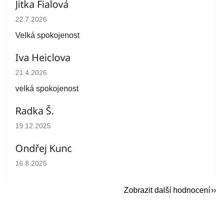
Jitka Fialová
Hodnocení obchodu je 5 z 5 hvězdiček.
22.7.2026
Velká spokojenost
Iva Heiclova
Hodnocení obchodu je 5 z 5 hvězdiček.
21.4.2026
velká spokojenost
Radka Š.
Hodnocení obchodu je 5 z 5 hvězdiček.
19.12.2025
Ondřej Kunc
Hodnocení obchodu je 5 z 5 hvězdiček.
16.8.2025
Zobrazit další hodnocení