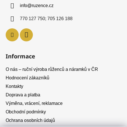
a
info
@
ruzence.cz
t
í
770 127 750; 705 126 188
Informace
O nás – ruční výroba růženců a náramků v ČR
Hodnocení zákazníků
Kontakty
Doprava a platba
Výměna, vrácení, reklamace
Obchodní podmínky
Ochrana osobních údajů