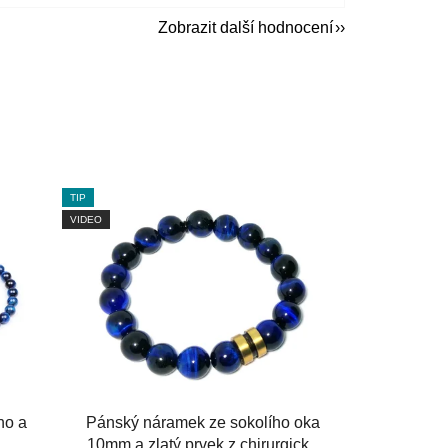
Zobrazit další hodnocení
TIP
VIDEO
ho a
Pánský náramek ze sokolího oka
10mm a zlatý prvek z chirurgické