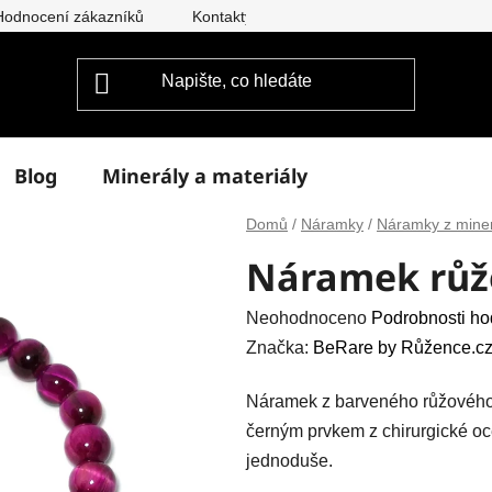
Hodnocení zákazníků
Kontakty
Doprava a platba
Vým
Blog
Minerály a materiály
Domů
/
Náramky
/
Náramky z mine
Náramek růžo
Průměrné
Neohodnoceno
Podrobnosti ho
hodnocení
Značka:
BeRare by Růžence.cz
produktu
Náramek z barveného růžového 
je
černým prvkem z chirurgické oce
0,0
jednoduše.
z