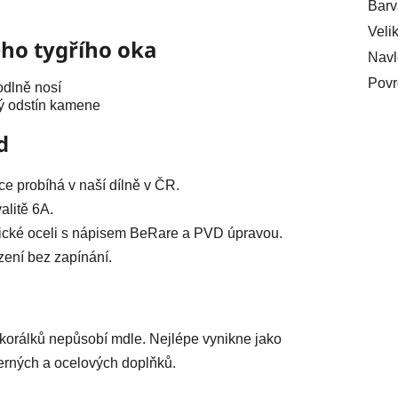
Barv
Veli
ého tygřího oka
Navl
Povr
odlně nosí
vý odstín kamene
d
ce probíhá v naší dílně v ČR.
alitě 6A.
gické oceli s nápisem BeRare a PVD úpravou.
ení bez zapínání.
u korálků nepůsobí mdle. Nejlépe vynikne jako
rných a ocelových doplňků.