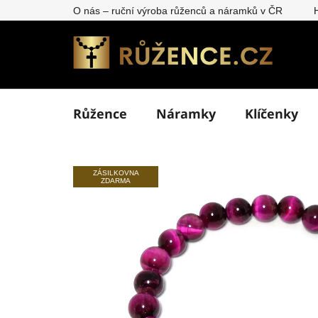
Přejít
O nás – ruční výroba růženců a náramků v ČR
na
obsah
Růžence
Náramky
Klíčenky
ZÁSILKOVNA
ZDARMA