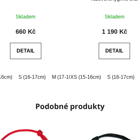
Průměrné
Průměrné
Skladem
Skladem
hodnocení
hodnocení
produktu
produktu
660 Kč
1 190 Kč
je
je
0,0
0,0
DETAIL
DETAIL
z
z
5
5
hvězdiček.
hvězdiček.
16cm)
 (18-19cm)
S (16-17cm)
XL (19-20cm)
M (17-18cm)
XXL (20-21cm)
XS (15-16cm)
L (18-19cm)
Na míru (vyplňt
S (16-17cm)
XL (19-2
Podobné produkty