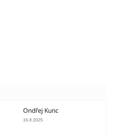
Ondřej Kunc
hvězdiček.
Hodnocení obchodu je 5 z 5 hvězdiček.
16.8.2025