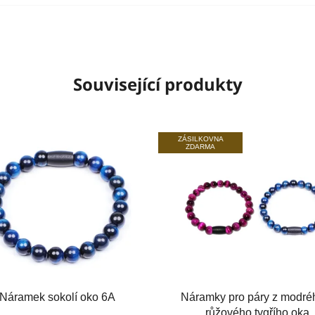
Související produkty
ZÁSILKOVNA
ZDARMA
Náramek sokolí oko 6A
Náramky pro páry z modré
růžového tygřího oka