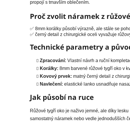
propojí s tmavším oblečením.
Proč zvolit náramek z růžov
✅ 8mm korálky působí výrazně, ale stále se poh
✅ černý detail z chirurgické oceli vyvažuje růžo
Technické parametry a půvo
Zpracování:
Vlastní návrh a ruční kompleta
Korálky:
8mm barvené růžové tygří oko v kv
Kovový prvek:
matný černý detail z chirur
Navlečení:
elastické lanko usnadňuje nasaz
Jak působí na ruce
Růžové tygří oko je naživo jemné, ale díky lesk
samostatný náramek nebo vedle jednodušších če