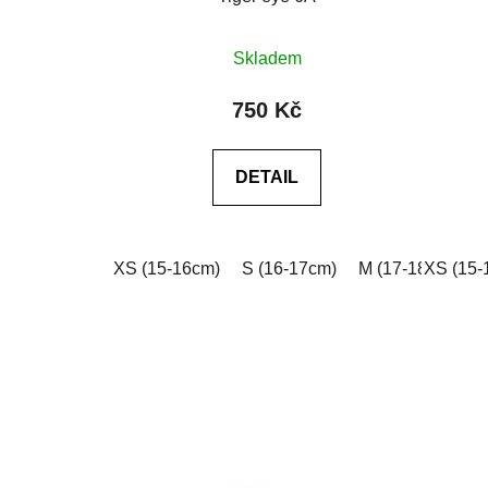
Průměrné
Skladem
hodnocení
produktu
750 Kč
je
0,0
DETAIL
z
5
hvězdiček.
XS (15-16cm)
S (16-17cm)
M (17-18cm)
XS (15-
L