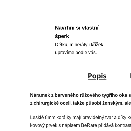
Navrhni si vlastní
šperk
Délku, minerály i křížek
upravíme podle vás.
Popis
Náramek z barveného růžového tygřího oka s
z chirurgické oceli, takže působí ženským, a
Lesklé 8mm korálky mají pravidelný tvar a díky kv
kovový prvek s nápisem BeRare přidává kontrast,