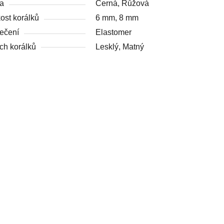
a
Černá, Růžová
kost korálků
6 mm, 8 mm
ečení
Elastomer
ch korálků
Lesklý, Matný