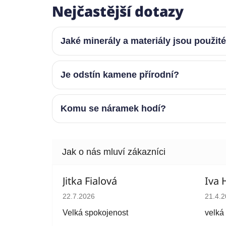
Nejčastější dotazy
Jaké minerály a materiály jsou použit
Je odstín kamene přírodní?
Komu se náramek hodí?
Jitka Fialová
Iva 
Hodnocení obchodu je 5 z 5 hvězdiček.
Hodno
22.7.2026
21.4.
Velká spokojenost
velká