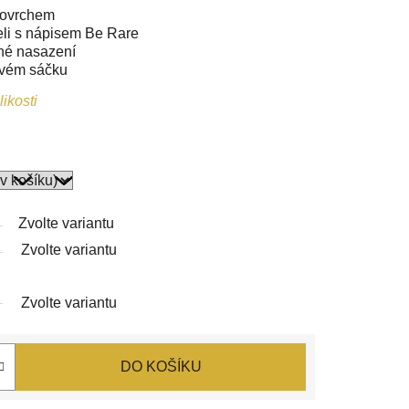
 povrchem
eli s nápisem Be Rare
né nasazení
ovém sáčku
ikosti
Zvolte variantu
Zvolte variantu
Zvolte variantu
DO KOŠÍKU