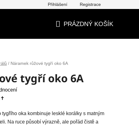
Přihlášení
Registrace
ěna, vrácení, reklamace
Obchodní podmínky
Ochrana os
PRÁZDNÝ KOŠÍK
NÁKUPNÍ
KOŠÍK
rálů
/
Náramek růžové tygří oko 6A
vé tygří oko 6A
dnocení
✝️
tygřího oka kombinuje lesklé korálky s matným
li. Na ruce působí výrazně, ale pořád čistě a