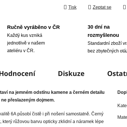
Tisk
Zeptat se
30 dní na
Ručně vyráběno v ČR
rozmyšlenou
Každý kus vzniká
jednotlivě v našem
Standardní zboží vr
ateliéru v ČR.
bez zbytečných otá
Hodnocení
Diskuze
Ostat
taví na jemném odstínu kamene a černém detailu
Dop
le ne přeslazeným dojmem.
Kate
alitě 6A působí čistě i při nošení samostatně. Černý
Mate
 který růžovou barvu opticky zklidní a náramek lépe