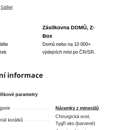
Sdílet
Zásilkovna DOMŮ, Z-
Box
átíte
Domů nebo na 10 000+
zek
výdejních míst po ČR/SR.
ní informace
lňkové parametry
gorie
Náramky z minerálů
Chirurgická ocel,
riál korálků
Tygří oko (barvené)