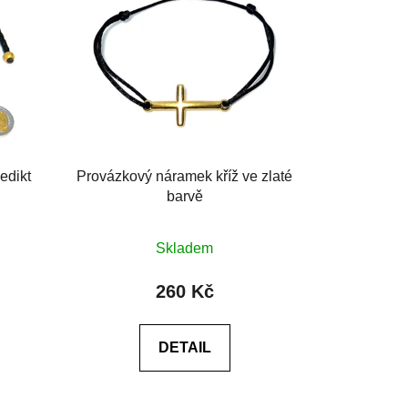
edikt
Provázkový náramek kříž ve zlaté
u
barvě
Průměrné
Skladem
hodnocení
produktu
260 Kč
je
0,0
DETAIL
z
5
hvězdiček.