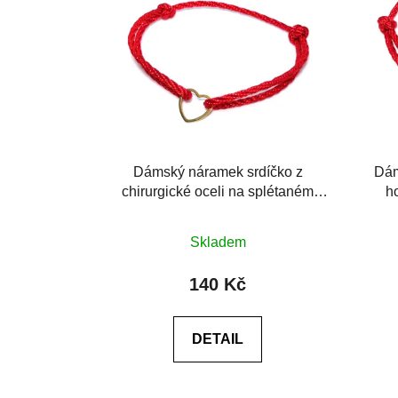
Dámský náramek srdíčko z
Dám
chirurgické oceli na splétaném
ho
provázku
Průměrné
Skladem
hodnocení
produktu
140 Kč
je
0,0
DETAIL
z
5
hvězdiček.