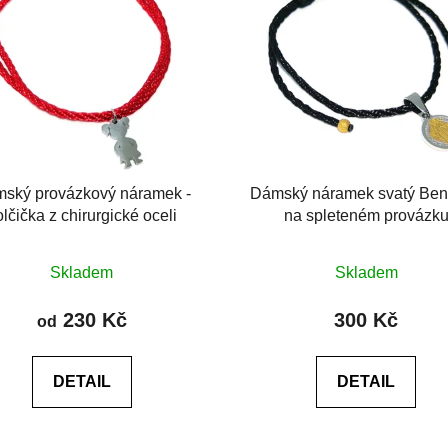
ský provázkový náramek -
Dámský náramek svatý Ben
lčička z chirurgické oceli
na spleteném provázk
Průměrné
Průměrné
Skladem
Skladem
hodnocení
hodnocení
produktu
produktu
230 Kč
300 Kč
od
je
je
0,0
0,0
DETAIL
DETAIL
z
z
5
5
hvězdiček.
hvězdiček.