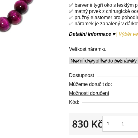
5
✅ barvené tygří oko s lesklým
hvězdiček.
✅ matný prvek z chirurgické oc
✅ pružný elastomer pro pohodl
✅ náramek je zabalený v dárk
Detailní informace ▾
|
Výběr vel
Velikost náramku
Dostupnost
Můžeme doručit do:
Možnosti doručení
Kód:
830 Kč
Měrná cena: