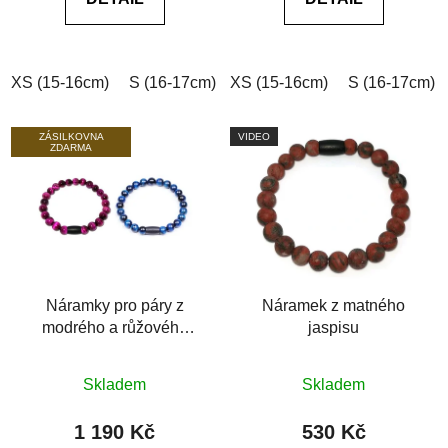
z
z
5
5
hvězdiček.
hvězdiček.
XS (15-16cm)
S (16-17cm)
XS (15-16cm)
M (17-18cm)
L (18-19cm)
S (16-17cm)
ZÁSILKOVNA
VIDEO
ZDARMA
Náramky pro páry z
Náramek z matného
modrého a růžového
jaspisu
tygřího oka
Průměrné
Průměrné
Skladem
Skladem
hodnocení
hodnocení
produktu
produktu
1 190 Kč
530 Kč