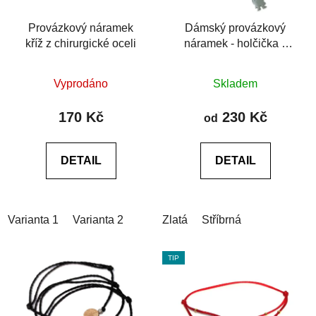
Provázkový náramek
Dámský provázkový
kříž z chirurgické oceli
náramek - holčička z
chirurgické oceli
Průměrné
Průměrné
Vyprodáno
Skladem
hodnocení
hodnocení
produktu
produktu
170 Kč
230 Kč
od
je
je
0,0
0,0
DETAIL
DETAIL
z
z
5
5
hvězdiček.
hvězdiček.
Varianta 1
Varianta 2
Zlatá
Stříbrná
TIP