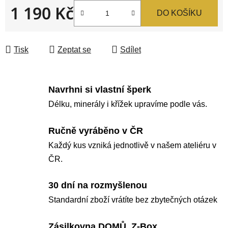
1 190 Kč
DO KOŠÍKU
Měrná cena:
Tisk
Zeptat se
Sdílet
Navrhni si vlastní šperk
Délku, minerály i křížek upravíme podle vás.
Ručně vyráběno v ČR
Každý kus vzniká jednotlivě v našem ateliéru v
ČR.
30 dní na rozmyšlenou
Standardní zboží vrátíte bez zbytečných otázek
Zásilkovna DOMŮ, Z-Box