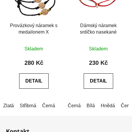
Provázkový náramek s
Dámský náramek
medailonem X
srdíčko nasekané
Skladem
Skladem
280 Kč
230 Kč
DETAIL
DETAIL
Zlatá
Stříbrná
Černá
Černá
Bílá
Hnědá
Červ
Z
á
Kontakt