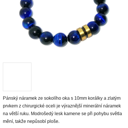
hvězdiček.
Pánský náramek ze sokolího oka s 10mm korálky a zlatým
prvkem z chirurgické oceli je výraznější minerální náramek
na větší ruku. Modrošedý lesk kamene se při pohybu světla
mění, takže nepůsobí ploše.