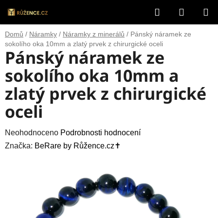
Přejít
Hledat
NÁKUP
na
obsah
KOŠÍK
Domů
/
Náramky
/
Náramky z minerálů
/
Pánský náramek ze
sokolího oka 10mm a zlatý prvek z chirurgické oceli
Pánský náramek ze
sokolího oka 10mm a
zlatý prvek z chirurgické
oceli
Průměrné
Neohodnoceno
Podrobnosti hodnocení
hodnocení
Značka:
BeRare by Růžence.cz✝️
produktu
je
0,0
z
5