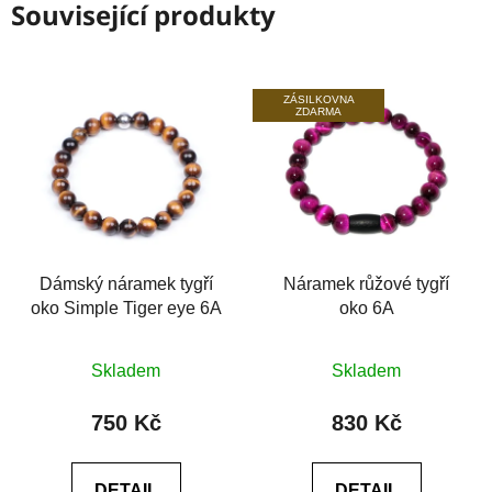
Související produkty
ZÁSILKOVNA
ZDARMA
Dámský náramek tygří
Náramek růžové tygří
oko Simple Tiger eye 6A
oko 6A
Průměrné
Průměrné
Skladem
Skladem
hodnocení
hodnocení
produktu
produktu
750 Kč
830 Kč
je
je
0,0
0,0
DETAIL
DETAIL