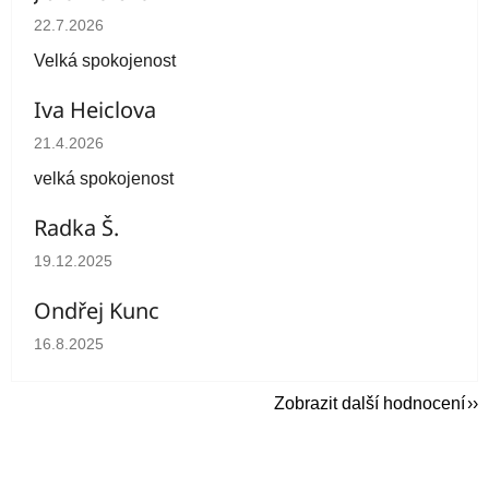
Hodnocení obchodu je 5 z 5 hvězdiček.
22.7.2026
Velká spokojenost
Iva Heiclova
Hodnocení obchodu je 5 z 5 hvězdiček.
21.4.2026
velká spokojenost
Radka Š.
Hodnocení obchodu je 5 z 5 hvězdiček.
19.12.2025
Ondřej Kunc
Hodnocení obchodu je 5 z 5 hvězdiček.
16.8.2025
Zobrazit další hodnocení