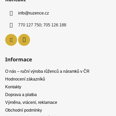
p
a
info
@
ruzence.cz
t
í
770 127 750; 705 126 188
Informace
O nás – ruční výroba růženců a náramků v ČR
Hodnocení zákazníků
Kontakty
Doprava a platba
Výměna, vrácení, reklamace
Obchodní podmínky