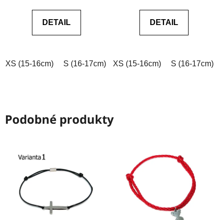
je
je
0,0
0,0
DETAIL
DETAIL
z
z
5
5
hvězdiček.
hvězdiček.
XS (15-16cm)
S (16-17cm)
XS (15-16cm)
M (17-18cm)
L (18-19cm)
S (16-17cm)
Podobné produkty