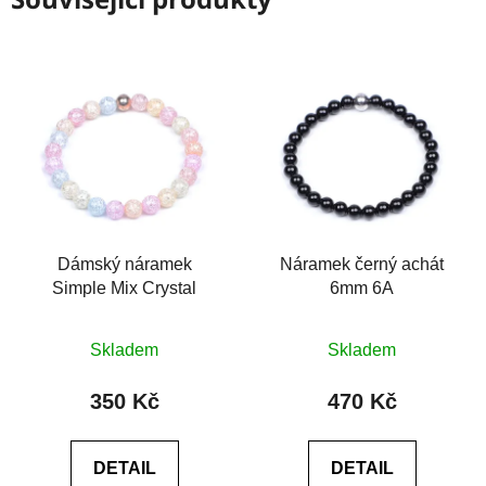
Dámský náramek
Náramek černý achát
Simple Mix Crystal
6mm 6A
Průměrné
Průměrné
Skladem
Skladem
hodnocení
hodnocení
produktu
produktu
350 Kč
470 Kč
je
je
5,0
0,0
DETAIL
DETAIL
z
z