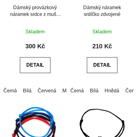
Dámský provázkový
Dámský náramek
náramek srdce z mušle
srdíčko zdvojené
Matka perel
Průměrné
Průměrné
Skladem
Skladem
hodnocení
hodnocení
produktu
produktu
300 Kč
210 Kč
je
je
0,0
0,0
DETAIL
DETAIL
z
z
5
5
hvězdiček.
hvězdiček.
Černá
Bílá
Červená
Modrá
Černá
Šedá
Bílá
Růžová
Hnědá
Zelen
Červ