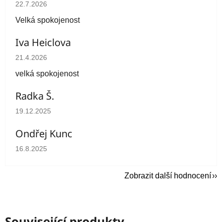
Hodnocení obchodu je 5 z 5 hvězdiček.
22.7.2026
Velká spokojenost
Iva Heiclova
Hodnocení obchodu je 5 z 5 hvězdiček.
21.4.2026
velká spokojenost
Radka Š.
Hodnocení obchodu je 5 z 5 hvězdiček.
19.12.2025
Ondřej Kunc
Hodnocení obchodu je 5 z 5 hvězdiček.
16.8.2025
Zobrazit další hodnocení
Související produkty