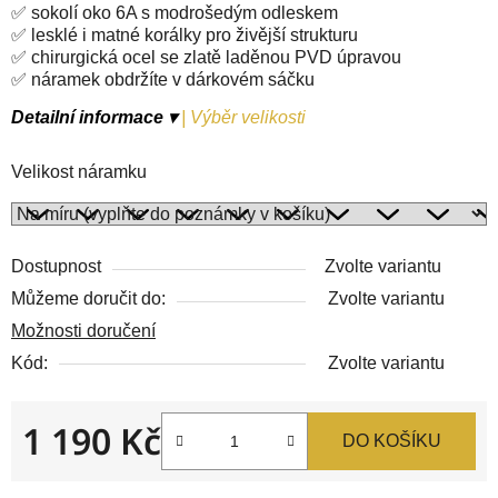
✅ sokolí oko 6A s modrošedým odleskem
✅ lesklé i matné korálky pro živější strukturu
✅ chirurgická ocel se zlatě laděnou PVD úpravou
✅ náramek obdržíte v dárkovém sáčku
Detailní informace ▾
|
Výběr velikosti
Velikost náramku
Dostupnost
Zvolte variantu
Můžeme doručit do:
Zvolte variantu
Možnosti doručení
Kód:
Zvolte variantu
1 190 Kč
DO KOŠÍKU
Měrná cena: