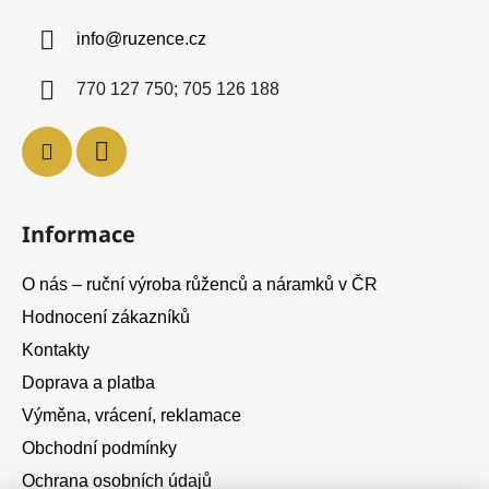
a
info
@
ruzence.cz
t
í
770 127 750; 705 126 188
Informace
O nás – ruční výroba růženců a náramků v ČR
Hodnocení zákazníků
Kontakty
Doprava a platba
Výměna, vrácení, reklamace
Obchodní podmínky
Ochrana osobních údajů