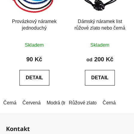
Provázkový náramek
Dámský náramek list
jednoduchý
růžové zlato nebo černá
Průměrné
Průměrné
Skladem
Skladem
hodnocení
hodnocení
produktu
produktu
90 Kč
200 Kč
od
je
je
5,0
0,0
DETAIL
DETAIL
z
z
5
5
hvězdiček.
hvězdiček.
Černá
Červená
Modrá (tmavá)
Růžové zlato
Modrá (světlá)
Černá
Z
á
Kontakt
p