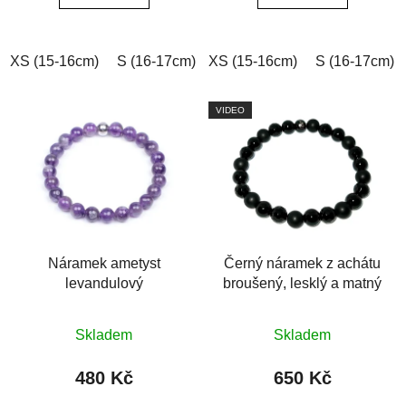
5
5
hvězdiček.
hvězdiček.
XS (15-16cm)
S (16-17cm)
XS (15-16cm)
M (17-18cm)
L (18-19cm)
S (16-17cm)
VIDEO
Náramek ametyst
Černý náramek z achátu
levandulový
broušený, lesklý a matný
Průměrné
Průměrné
Skladem
Skladem
hodnocení
hodnocení
produktu
produktu
480 Kč
650 Kč
je
je