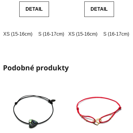
0,0
0,0
DETAIL
DETAIL
z
z
5
5
hvězdiček.
hvězdiček.
XS (15-16cm)
S (16-17cm)
XS (15-16cm)
M (17-18cm)
L (18-19cm)
S (16-17cm)
Podobné produkty