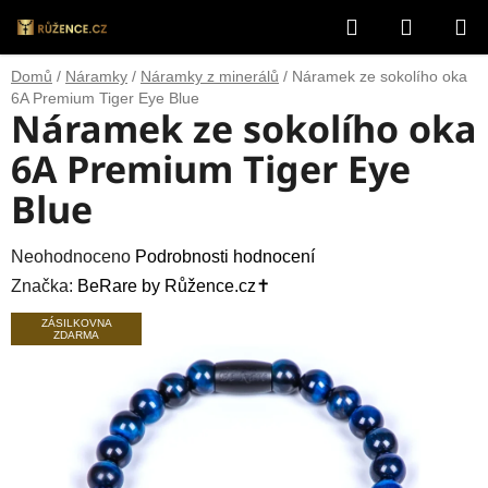
Přejít
Hledat
NÁKUP
na
obsah
KOŠÍK
Domů
/
Náramky
/
Náramky z minerálů
/
Náramek ze sokolího oka
6A Premium Tiger Eye Blue
Náramek ze sokolího oka
6A Premium Tiger Eye
Blue
Průměrné
Neohodnoceno
Podrobnosti hodnocení
hodnocení
Značka:
BeRare by Růžence.cz✝️
produktu
ZÁSILKOVNA
ZDARMA
je
0,0
z
5
hvězdiček.