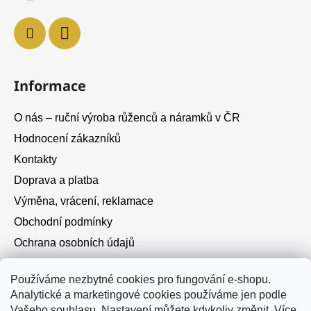
Informace
O nás – ruční výroba růženců a náramků v ČR
Hodnocení zákazníků
Kontakty
Doprava a platba
Výměna, vrácení, reklamace
Obchodní podmínky
Ochrana osobních údajů
Cookies
Používáme nezbytné cookies pro fungování e-shopu.
Analytické a marketingové cookies používáme jen podle
Instagram
Vašeho souhlasu. Nastavení můžete kdykoliv změnit.
Více