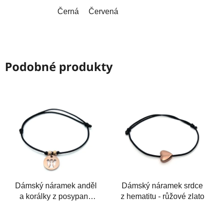
Černá
Červená
Podobné produkty
Dámský náramek anděl
Dámský náramek srdce
a korálky z posypané
z hematitu - růžové zlato
chirurgické oceli
Průměrné