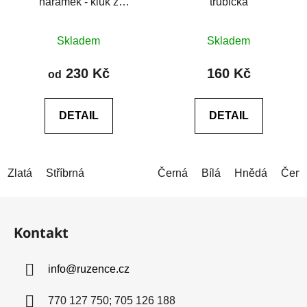
náramek - kluk z
trubička
chirurgické oceli
Průměrné
Průměrné
Skladem
Skladem
hodnocení
hodnocení
produktu
produktu
230 Kč
160 Kč
od
je
je
0,0
0,0
DETAIL
DETAIL
z
z
5
5
hvězdiček.
hvězdiček.
Zlatá
Stříbrná
Černá
Bílá
Hnědá
Červ
Z
á
Kontakt
p
a
info
@
ruzence.cz
t
í
770 127 750; 705 126 188