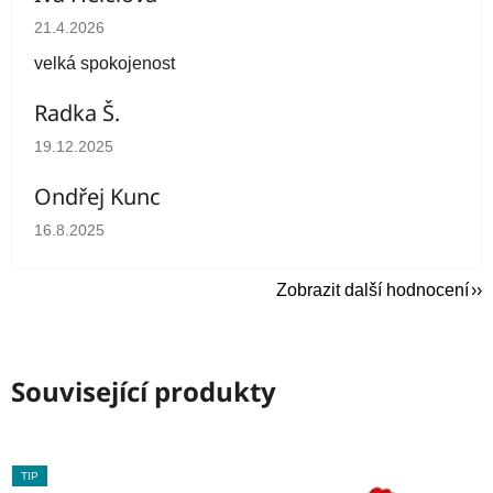
Hodnocení obchodu je 5 z 5 hvězdiček.
21.4.2026
velká spokojenost
Radka Š.
Hodnocení obchodu je 5 z 5 hvězdiček.
19.12.2025
Ondřej Kunc
Hodnocení obchodu je 5 z 5 hvězdiček.
16.8.2025
Zobrazit další hodnocení
Související produkty
TIP