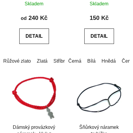
Skladem
Skladem
hodnocení
produktu
240 Kč
150 Kč
od
je
0,0
DETAIL
DETAIL
z
5
hvězdiček.
Růžové zlato
Zlatá
Stříbrná
Černá
Bílá
Hnědá
Červ
Dámský provázkový
Šňůrkový náramek