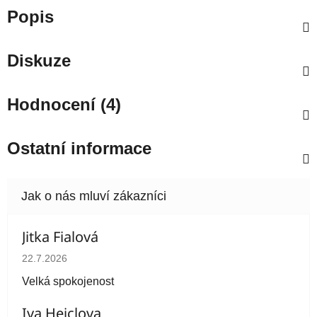
Popis
Diskuze
Hodnocení (4)
Ostatní informace
Jitka Fialová
Hodnocení obchodu je 5 z 5 hvězdiček.
22.7.2026
Velká spokojenost
Iva Heiclova