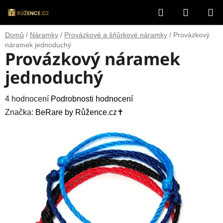
Přejít
Hledat
NÁKUP
na
obsah
KOŠÍK
Domů
/
Náramky
/
Provázkové a šňůrkové náramky
/
Provázkový
náramek jednoduchý
Provázkový náramek
jednoduchý
Průměrné
4 hodnocení
Podrobnosti hodnocení
hodnocení
Značka:
BeRare by Růžence.cz✝️
produktu
je
5,0
z
5
hvězdiček.