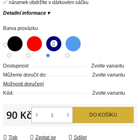
✅ náramek obdržíte v dárkovém sáčku
Detailní informace ▾
Barva provázku
Dostupnost
Zvolte variantu
Můžeme doručit do:
Zvolte variantu
Možnosti doručení
Kód:
Zvolte variantu
90 Kč
DO KOŠÍKU
Měrná cena:
Tisk
Zeptat se
Sdílet