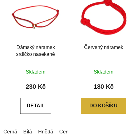
Dámský náramek
Červený náramek
srdíčko nasekané
Skladem
Skladem
230 Kč
180 Kč
DETAIL
DO KOŠÍKU
Černá
Bílá
Hnědá
Červená
Modrá
Modrá (tmavá)