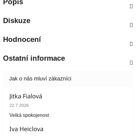
Popis
Diskuze
Hodnocení
Ostatní informace
Jitka Fialová
Hodnocení obchodu je 5 z 5 hvězdiček.
22.7.2026
Velká spokojenost
Iva Heiclova