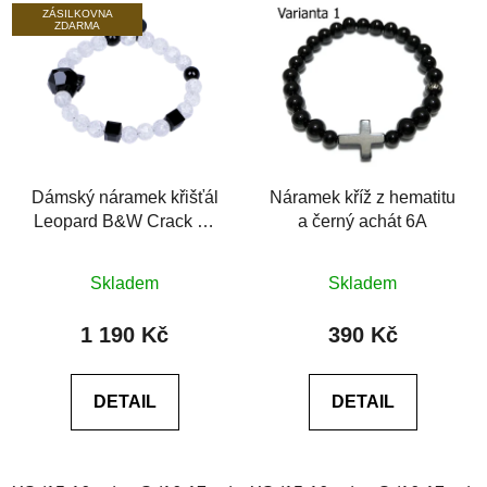
ZÁSILKOVNA
ZDARMA
Dámský náramek křišťál
Náramek kříž z hematitu
Leopard B&W Crack se
a černý achát 6A
Swarovski® 6A černý
Průměrné
Průměrné
achát
Skladem
Skladem
hodnocení
hodnocení
produktu
produktu
1 190 Kč
390 Kč
je
je
0,0
0,0
DETAIL
DETAIL
z
z
5
5
hvězdiček.
hvězdiček.