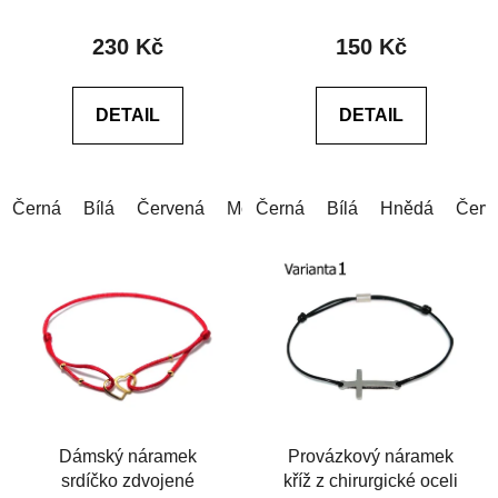
hodnocení
hodnocení
produktu
produktu
230 Kč
150 Kč
je
je
0,0
0,0
DETAIL
DETAIL
z
z
5
5
hvězdiček.
hvězdiček.
Černá
Bílá
Červená
Modrá
Černá
Šedá
Bílá
Růžová
Hnědá
Zelen
Červ
Dámský náramek
Provázkový náramek
srdíčko zdvojené
kříž z chirurgické oceli