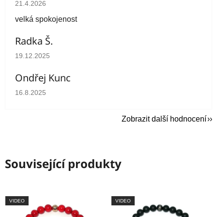
Hodnocení obchodu je 5 z 5 hvězdiček.
21.4.2026
velká spokojenost
Radka Š.
Hodnocení obchodu je 5 z 5 hvězdiček.
19.12.2025
Ondřej Kunc
Hodnocení obchodu je 5 z 5 hvězdiček.
16.8.2025
Zobrazit další hodnocení
Související produkty
VIDEO
VIDEO