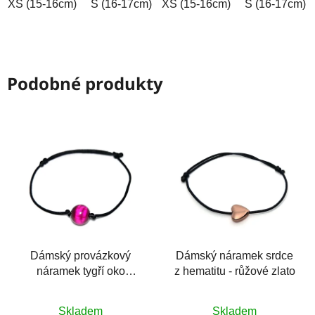
XS (15-16cm)
S (16-17cm)
XS (15-16cm)
M (17-18cm)
L (18-19cm)
S (16-17cm)
Podobné produkty
Dámský provázkový
Dámský náramek srdce
náramek tygří oko
z hematitu - růžové zlato
růžové 10mm
Průměrné
Průměrné
Skladem
Skladem