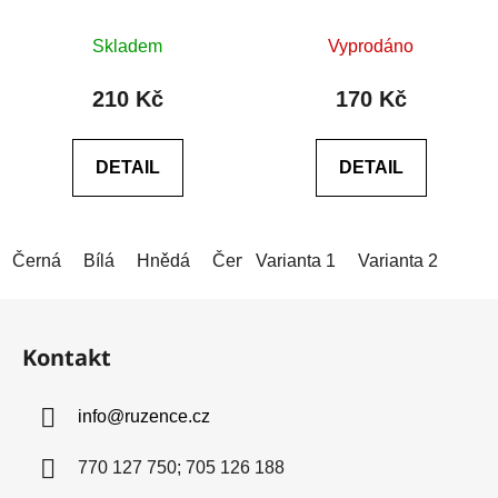
Průměrné
Průměrné
Skladem
Vyprodáno
hodnocení
hodnocení
produktu
produktu
210 Kč
170 Kč
je
je
0,0
0,0
DETAIL
DETAIL
z
z
5
5
hvězdiček.
hvězdiček.
Černá
Bílá
Hnědá
Červená
Varianta 1
Modrá (tmavá)
Varianta 2
Modrá (
Z
á
Kontakt
p
a
info
@
ruzence.cz
t
í
770 127 750; 705 126 188