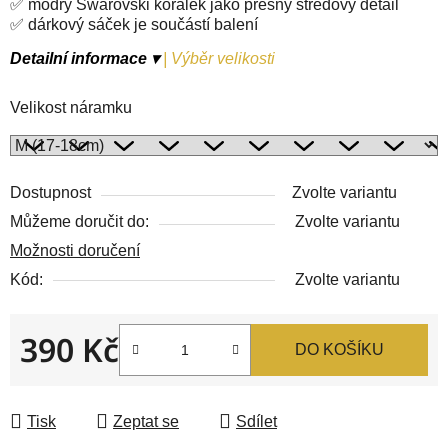
✅ modrý Swarovski korálek jako přesný středový detail
✅ dárkový sáček je součástí balení
Detailní informace ▾
|
Výběr velikosti
Velikost náramku
Dostupnost
Zvolte variantu
Můžeme doručit do:
Zvolte variantu
Možnosti doručení
Kód:
Zvolte variantu
390 Kč
DO KOŠÍKU
Měrná cena:
Tisk
Zeptat se
Sdílet