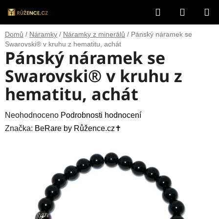
Přejít
Hledat
NÁKUP
na
obsah
KOŠÍK
Domů
/
Náramky
/
Náramky z minerálů
/
Pánský náramek se
Swarovski® v kruhu z hematitu, achát
Pánský náramek se
Swarovski® v kruhu z
hematitu, achát
Průměrné
Neohodnoceno
Podrobnosti hodnocení
hodnocení
Značka:
BeRare by Růžence.cz✝️
produktu
je
0,0
z
5
hvězdiček.