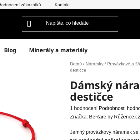
Hodnocení zákazníků
Kontakty
Doprava a platba
Vým
Blog
Minerály a materiály
Domů
/
Náramky
/
Provázkové a š
destičce
Dámský nára
destičce
Průměrné
1 hodnocení
Podrobnosti hodn
hodnocení
Značka:
BeRare by Růžence.cz
produktu
Jemný provázkový náramek se s
je