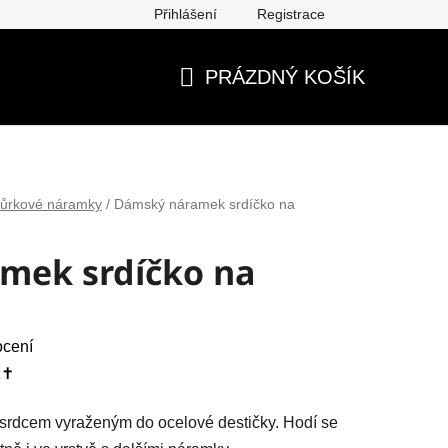
Přihlášení
Registrace
ěna, vrácení, reklamace
Obchodní podmínky
Ochrana os
PRÁZDNÝ KOŠÍK
NÁKUPNÍ
KOŠÍK
ňůrkové náramky
/
Dámský náramek srdíčko na
mek srdíčko na
ocení
✝️
rdcem vyraženým do ocelové destičky. Hodí se