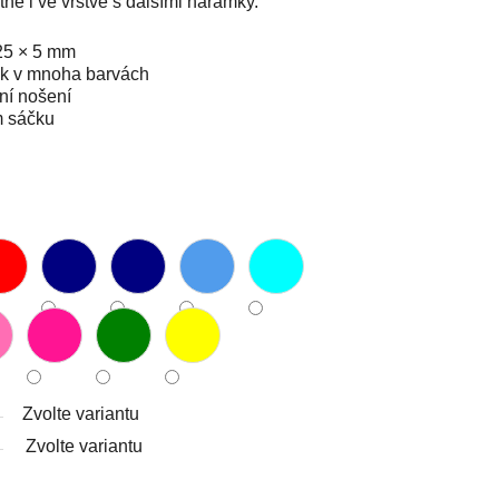
ě i ve vrstvě s dalšími náramky.
25 × 5 mm
k v mnoha barvách
ní nošení
m sáčku
Zvolte variantu
Zvolte variantu