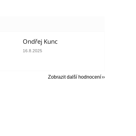
Ondřej Kunc
hvězdiček.
Hodnocení obchodu je 5 z 5 hvězdiček.
16.8.2025
Zobrazit další hodnocení