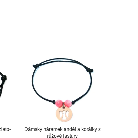
e do poznámky v košíku)
0cm)
XXL (20-21cm)
Na míru (vyplňte do poznámky v košíku
lato-
Dámský náramek anděl a korálky z
růžové lastury