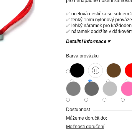
pro nenápadné nošení samostatn
5,0
z
✅ ocelová destička se srdcem 
5
✅ tenký 1mm nylonový prováze
hvězdiček.
✅ lehký náramek pro každoden
✅ náramek obdržíte v dárkové
Detailní informace ▾
Barva provázku
Dostupnost
Můžeme doručit do:
Možnosti doručení