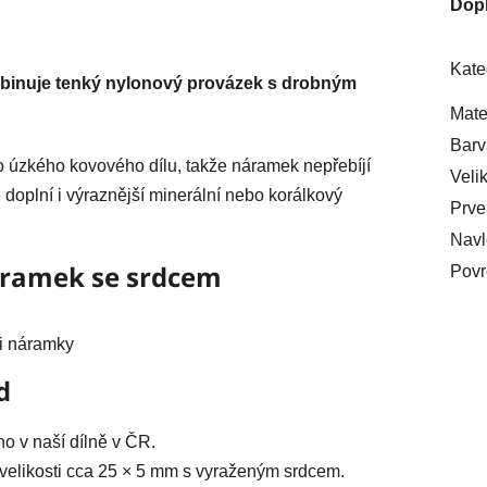
Dop
Kate
inuje tenký nylonový provázek s drobným
Mate
Barv
do úzkého kovového dílu, takže náramek nepřebíjí
Veli
 doplní i výraznější minerální nebo korálkový
Prve
Navl
náramek se srdcem
Povr
i náramky
d
 v naší dílně v ČR.
o velikosti cca 25 × 5 mm s vyraženým srdcem.