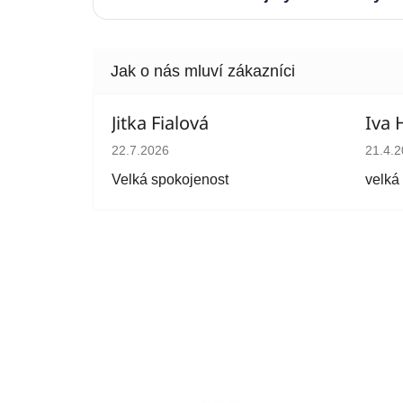
Jitka Fialová
Iva 
Hodnocení obchodu je 5 z 5 hvězdiček.
Hodno
22.7.2026
21.4.
Velká spokojenost
velká