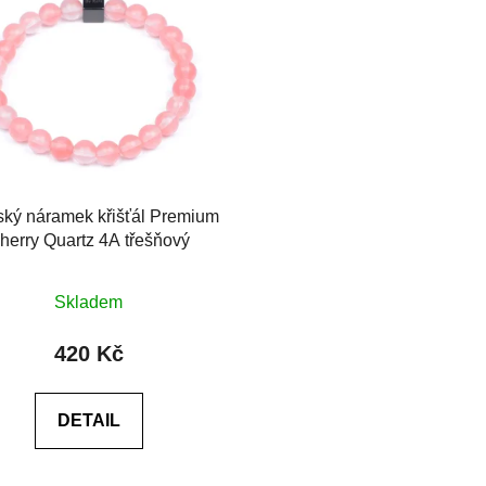
ký náramek křišťál Premium
herry Quartz 4A třešňový
Průměrné
Skladem
hodnocení
produktu
420 Kč
je
0,0
DETAIL
z
5