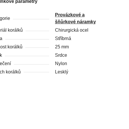
lňkové parametry
Provázkové a
gorie
šňůrkové náramky
riál korálků
Chirurgická ocel
a
Stříbrná
kost korálků
25 mm
k
Srdce
ečení
Nylon
ch korálků
Lesklý