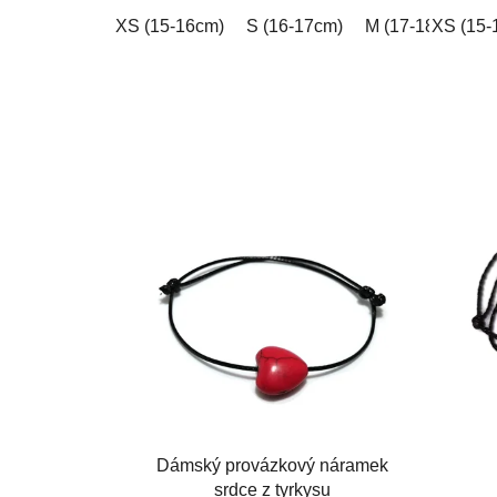
hvězdiček.
XS (15-16cm)
S (16-17cm)
M (17-18cm)
XS (15-
L
Dámský provázkový náramek
srdce z tyrkysu