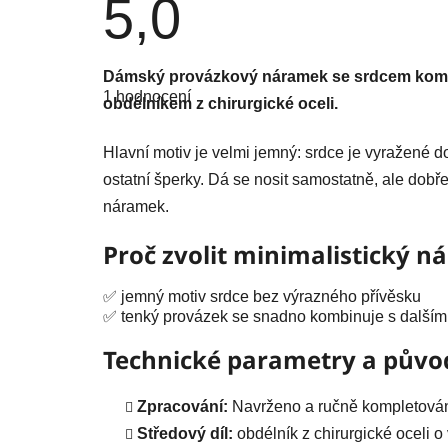
5,0
Průměrné
Dámský provázkový náramek se srdcem komb
hodnocení
1 hodnocení
produktu
obdélníkem z chirurgické oceli.
je
5,0
z
Hlavní motiv je velmi jemný: srdce je vyražené 
5
hvězdiček.
ostatní šperky. Dá se nosit samostatně, ale dobře
náramek.
Proč zvolit minimalistický 
✅ jemný motiv srdce bez výrazného přívěsku
✅ tenký provázek se snadno kombinuje s dalším
Technické parametry a půvo
Zpracování:
Navrženo a ručně kompletováno
Středový díl:
obdélník z chirurgické oceli 