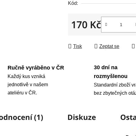
Kód:
170 Kč
Měrná cena:
Tisk
Zeptat se
30 dní na
Ručně vyráběno v ČR
rozmyšlenou
Každý kus vzniká
jednotlivě v našem
Standardní zboží vr
ateliéru v ČR.
bez zbytečných otá
odnocení (1)
Diskuze
Osta