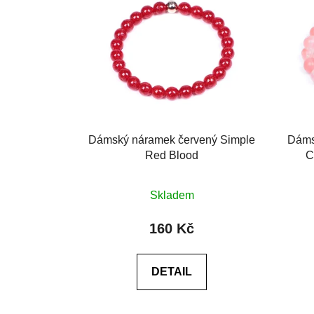
Dámský náramek červený Simple
Dáms
Red Blood
C
Průměrné
Skladem
hodnocení
produktu
160 Kč
je
0,0
DETAIL
z
5