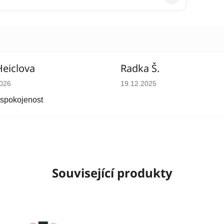
Heiclova
Radka Š.
cení obchodu je 5 z 5 hvězdiček.
Hodnocení obchodu je 5 z 5 
2026
19.12.2025
 spokojenost
Související produkty