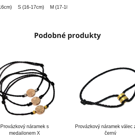
hvězdiček.
16cm)
 (18-19cm)
S (16-17cm)
XL (19-20cm)
M (17-18cm)
XXL (20-21cm)
L (18-19cm)
Na míru (vyplňt
XL (19-2
Podobné produkty
Provázkový náramek s
Provázkový náramek válec z
medailonem X
černý