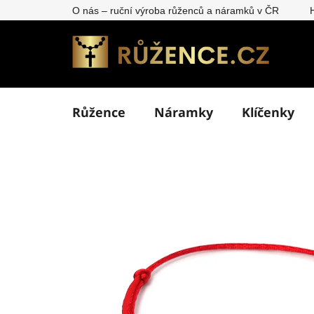
Přejít
O nás – ruční výroba růženců a náramků v ČR
na
obsah
Růžence
Náramky
Klíčenky