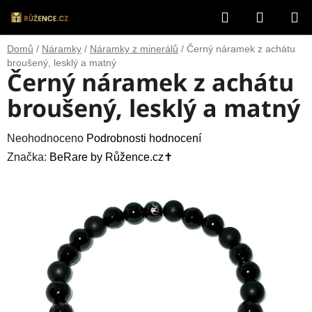
Přejít
Hledat
NÁKUP
na
obsah
KOŠÍK
Domů
/
Náramky
/
Náramky z minerálů
/
Černý náramek z achátu
broušený, lesklý a matný
Černý náramek z achátu
broušený, lesklý a matný
Průměrné
Neohodnoceno
Podrobnosti hodnocení
hodnocení
Značka:
BeRare by Růžence.cz✝️
produktu
je
0,0
z
5
hvězdiček.