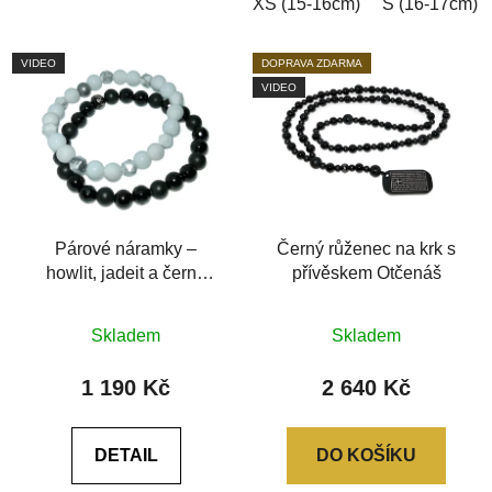
XS (15-16cm)
S (16-17cm)
VIDEO
DOPRAVA ZDARMA
VIDEO
Párové náramky –
Černý růženec na krk s
howlit, jadeit a černý
přívěskem Otčenáš
achát (broušené korálky)
Průměrné
Průměrné
Skladem
Skladem
hodnocení
hodnocení
produktu
produktu
1 190 Kč
2 640 Kč
je
je
0,0
0,0
DETAIL
DO KOŠÍKU
z
z