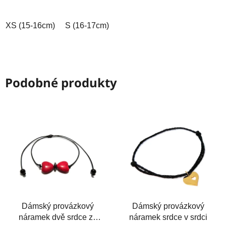
5
5
hvězdiček.
hvězdiček.
XS (15-16cm)
S (16-17cm)
M (17-18cm)
L (18-19cm)
Podobné produkty
Dámský provázkový
Dámský provázkový
náramek dvě srdce ze
náramek srdce v srdci