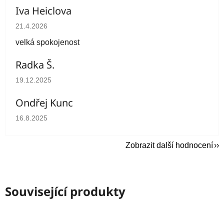
Iva Heiclova
Hodnocení obchodu je 5 z 5 hvězdiček.
21.4.2026
velká spokojenost
Radka Š.
Hodnocení obchodu je 5 z 5 hvězdiček.
19.12.2025
Ondřej Kunc
Hodnocení obchodu je 5 z 5 hvězdiček.
16.8.2025
Zobrazit další hodnocení
Související produkty