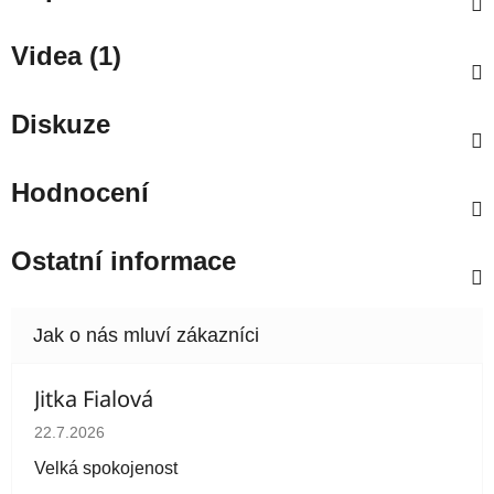
Videa (1)
Diskuze
Hodnocení
Ostatní informace
Jitka Fialová
Hodnocení obchodu je 5 z 5 hvězdiček.
22.7.2026
Velká spokojenost