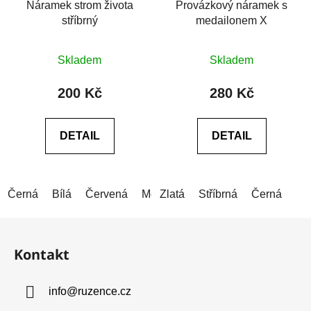
Náramek strom života
Provázkový náramek s
stříbrný
medailonem X
Skladem
Skladem
200 Kč
280 Kč
DETAIL
DETAIL
Černá
Bílá
Červená
Modrá
Zlatá
Šedá
Stříbrná
Růžová
Černá
Zelen
Z
á
Kontakt
p
a
info
@
ruzence.cz
t