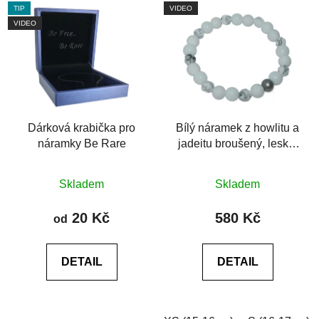
TIP
VIDEO
VIDEO
Dárková krabička pro
Bílý náramek z howlitu a
náramky Be Rare
jadeitu broušený, lesklý
a matný
Průměrné
Skladem
Skladem
hodnocení
produktu
20 Kč
580 Kč
od
je
0,0
DETAIL
DETAIL
z
5
hvězdiček.