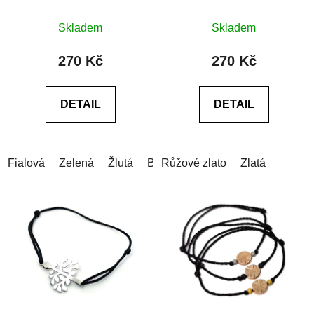
syntetického tyrkysu a
Průměrné
Průměrné
rondelka z hematitu
Skladem
Skladem
hodnocení
hodnocení
produktu
produktu
270 Kč
270 Kč
je
je
0,0
0,0
DETAIL
DETAIL
z
z
5
5
hvězdiček.
hvězdiček.
Fialová
Zelená
Žlutá
Bílá
Růžové zlato
Červená
Světle červená
Zlatá