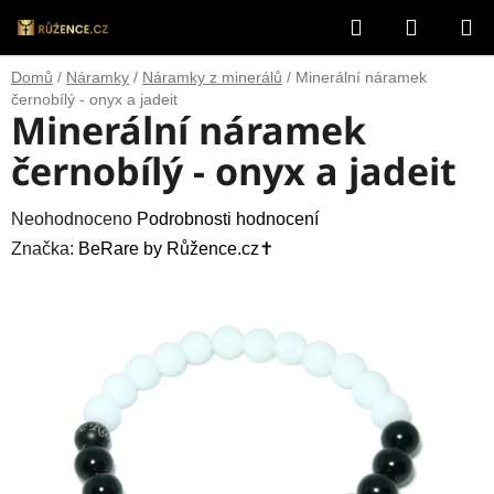
Přejít
Hledat
NÁKUP
na
obsah
KOŠÍK
Domů
/
Náramky
/
Náramky z minerálů
/
Minerální náramek
černobílý - onyx a jadeit
Minerální náramek
černobílý - onyx a jadeit
Průměrné
Neohodnoceno
Podrobnosti hodnocení
hodnocení
Značka:
BeRare by Růžence.cz✝️
produktu
je
0,0
z
5
hvězdiček.