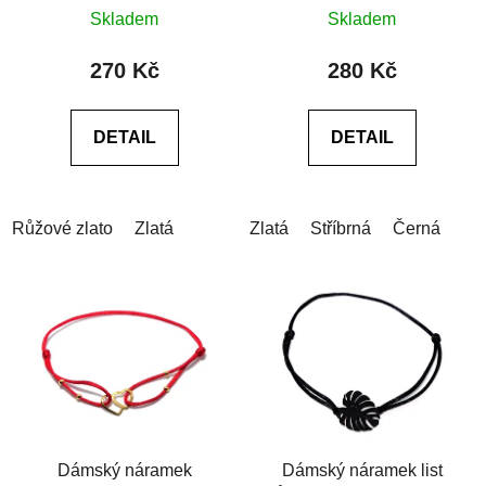
Průměrné
Skladem
Skladem
hodnocení
produktu
270 Kč
280 Kč
je
0,0
DETAIL
DETAIL
z
5
hvězdiček.
Růžové zlato
Zlatá
Zlatá
Stříbrná
Černá
Dámský náramek
Dámský náramek list