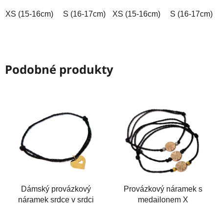
hvězdiček.
hvězdiček.
XS (15-16cm)
S (16-17cm)
XS (15-16cm)
M (17-18cm)
L (18-19cm)
S (16-17cm)
Podobné produkty
Dámský provázkový
Provázkový náramek s
náramek srdce v srdci
medailonem X