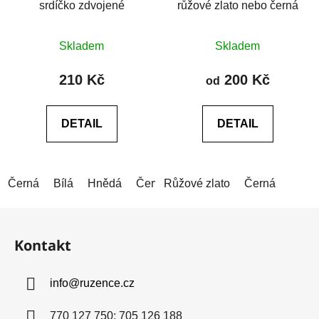
srdíčko zdvojené
růžové zlato nebo černá
Průměrné
Průměrné
Skladem
Skladem
hodnocení
hodnocení
produktu
produktu
210 Kč
200 Kč
od
je
je
0,0
0,0
DETAIL
DETAIL
z
z
5
5
hvězdiček.
hvězdiček.
Černá
Bílá
Hnědá
Červená
Růžové zlato
Modrá (tmavá)
Černá
Modrá (
Z
á
Kontakt
p
a
info
@
ruzence.cz
t
í
770 127 750; 705 126 188