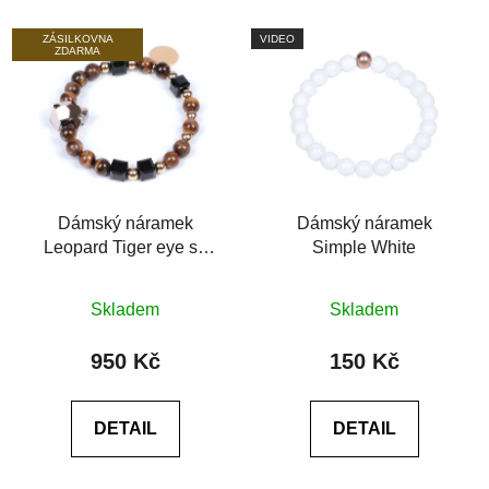
ZÁSILKOVNA
VIDEO
ZDARMA
Dámský náramek
Dámský náramek
Leopard Tiger eye se
Simple White
Swarovski® tygří oko
Průměrné
Průměrné
AAA
Skladem
Skladem
hodnocení
hodnocení
produktu
produktu
950 Kč
150 Kč
je
je
0,0
0,0
DETAIL
DETAIL
z
z
5
5