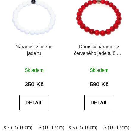
Náramek z bílého
Dámský náramek z
jadeitu
červeného jadeitu 8 mm
se zlatým korálkem Be
Průměrné
Rare
Skladem
Skladem
hodnocení
produktu
350 Kč
590 Kč
je
0,0
DETAIL
DETAIL
z
5
hvězdiček.
XS (15-16cm)
S (16-17cm)
XS (15-16cm)
M (17-18cm)
L (18-19cm)
S (16-17cm)