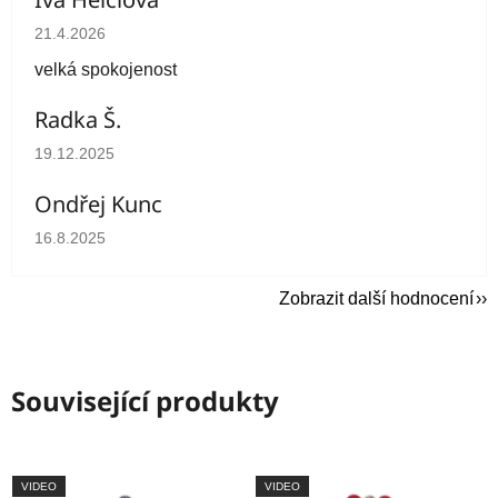
Hodnocení obchodu je 5 z 5 hvězdiček.
21.4.2026
velká spokojenost
Radka Š.
Hodnocení obchodu je 5 z 5 hvězdiček.
19.12.2025
Ondřej Kunc
Hodnocení obchodu je 5 z 5 hvězdiček.
16.8.2025
Zobrazit další hodnocení
Související produkty
VIDEO
VIDEO