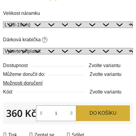
Velikost náramku
Dárková krabička
?
Dostupnost
Zvolte variantu
Můžeme doručit do:
Zvolte variantu
Možnosti doručení
Kód:
Zvolte variantu
360 Kč
DO KOŠÍKU
Měrná cena:
Tisk
Zeptat se
Sdílet