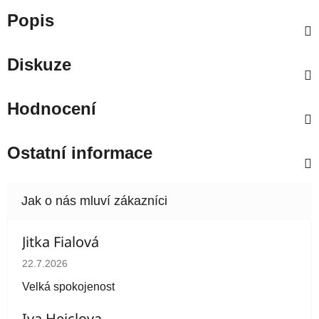
Popis
Diskuze
Hodnocení
Ostatní informace
Jitka Fialová
Hodnocení obchodu je 5 z 5 hvězdiček.
22.7.2026
Velká spokojenost
Iva Heiclova