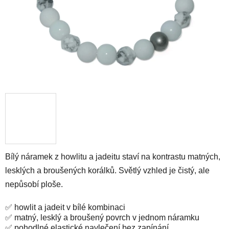
Bílý náramek z howlitu a jadeitu staví na kontrastu matných,
lesklých a broušených korálků. Světlý vzhled je čistý, ale
nepůsobí ploše.
✅ howlit a jadeit v bílé kombinaci
✅ matný, lesklý a broušený povrch v jednom náramku
✅ pohodlné elastické navlečení bez zapínání