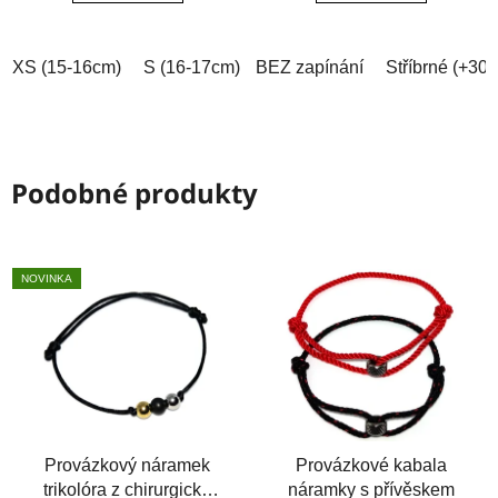
5
5
hvězdiček.
hvězdiček.
XS (15-16cm)
S (16-17cm)
BEZ zapínání
M (17-18cm)
L (18-19cm)
Stříbrné (+30
Podobné produkty
NOVINKA
Provázkový náramek
Provázkové kabala
trikolóra z chirurgické
náramky s přívěskem