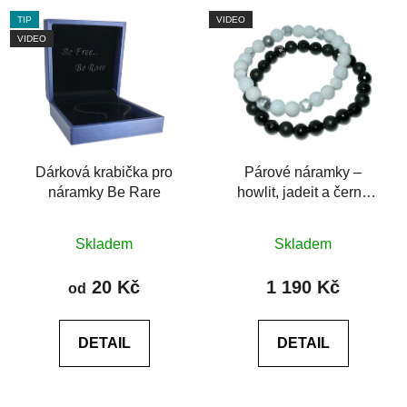
TIP
VIDEO
VIDEO
Dárková krabička pro
Párové náramky –
náramky Be Rare
howlit, jadeit a černý
achát (broušené korálky)
Průměrné
Průměrné
Skladem
Skladem
hodnocení
hodnocení
produktu
produktu
20 Kč
1 190 Kč
od
je
je
0,0
0,0
DETAIL
DETAIL
z
z
5
5
hvězdiček.
hvězdiček.