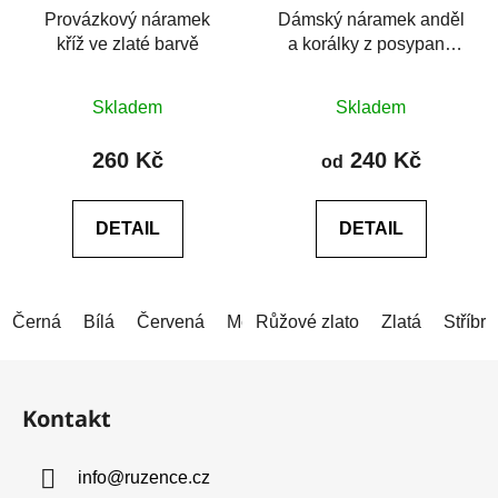
Provázkový náramek
Dámský náramek anděl
kříž ve zlaté barvě
a korálky z posypané
chirurgické oceli
Průměrné
Skladem
Skladem
hodnocení
produktu
260 Kč
240 Kč
od
je
0,0
DETAIL
DETAIL
z
5
hvězdiček.
Černá
Bílá
Červená
Modrá
Růžové zlato
Modrá (světlá)
Zlatá
Šedá
Stříbrn
Z
á
Kontakt
p
a
info
@
ruzence.cz
t