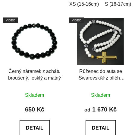
XS (15-16cm)
S (16-17cm)
VIDEO
VIDEO
Černý náramek z achátu
Růženec do auta se
broušený, lesklý a matný
Swarovski® z bílého
jadeitu
Průměrné
Průměrné
Skladem
Skladem
hodnocení
hodnocení
produktu
produktu
650 Kč
1 670 Kč
od
je
je
0,0
0,0
DETAIL
DETAIL
z
z