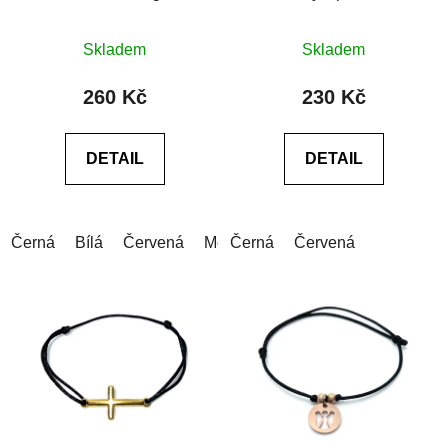
oceli
Průměrné
Skladem
Skladem
hodnocení
produktu
260 Kč
230 Kč
je
0,0
DETAIL
DETAIL
z
5
hvězdiček.
Černá
Bílá
Červená
Modrá
Černá
Šedá
Červená
Růžová
Zelen