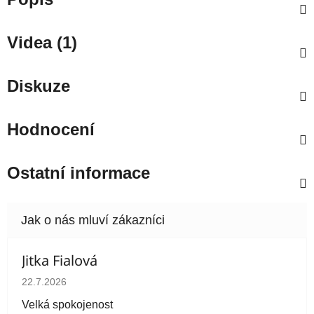
Videa (1)
Diskuze
Hodnocení
Ostatní informace
Jitka Fialová
Hodnocení obchodu je 5 z 5 hvězdiček.
22.7.2026
Velká spokojenost