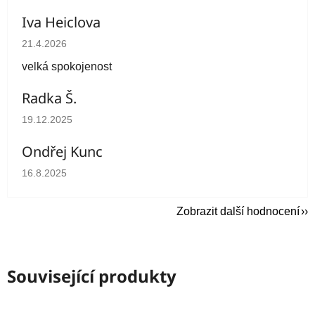
Iva Heiclova
Hodnocení obchodu je 5 z 5 hvězdiček.
21.4.2026
velká spokojenost
Radka Š.
Hodnocení obchodu je 5 z 5 hvězdiček.
19.12.2025
Ondřej Kunc
Hodnocení obchodu je 5 z 5 hvězdiček.
16.8.2025
Zobrazit další hodnocení
Související produkty