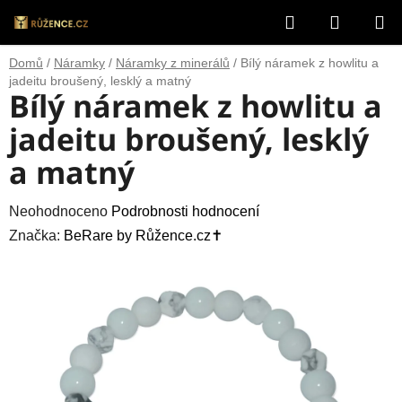
Přejít
Hledat
NÁKUP
na
obsah
KOŠÍK
Domů
/
Náramky
/
Náramky z minerálů
/
Bílý náramek z howlitu a
jadeitu broušený, lesklý a matný
Bílý náramek z howlitu a
jadeitu broušený, lesklý
a matný
Průměrné
Neohodnoceno
Podrobnosti hodnocení
hodnocení
Značka:
BeRare by Růžence.cz✝️
produktu
je
0,0
z
5
hvězdiček.