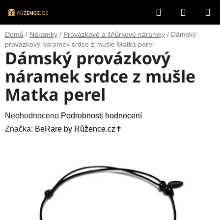
Přejít
Hledat
NÁKUP
na
obsah
KOŠÍK
Domů
/
Náramky
/
Provázkové a šňůrkové náramky
/
Dámský
provázkový náramek srdce z mušle Matka perel
Dámský provázkový
náramek srdce z mušle
Matka perel
Průměrné
Neohodnoceno
Podrobnosti hodnocení
hodnocení
Značka:
BeRare by Růžence.cz✝️
produktu
je
0,0
z
5
hvězdiček.