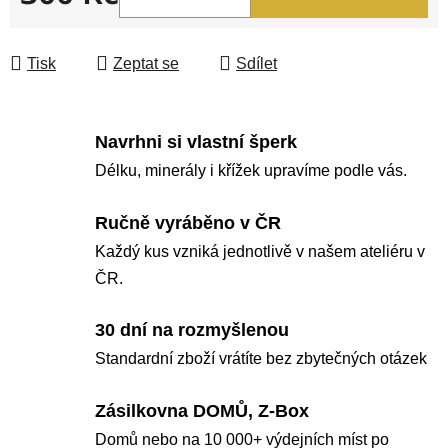
Měrná cena:
Tisk
Zeptat se
Sdílet
Navrhni si vlastní šperk
Délku, minerály i křížek upravíme podle vás.
Ručně vyráběno v ČR
Každý kus vzniká jednotlivě v našem ateliéru v
ČR.
30 dní na rozmyšlenou
Standardní zboží vrátíte bez zbytečných otázek
Zásilkovna DOMŮ, Z-Box
Domů nebo na 10 000+ výdejních míst po