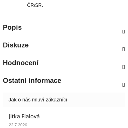
ČR/SR.
Popis
Diskuze
Hodnocení
Ostatní informace
Jitka Fialová
Hodnocení obchodu je 5 z 5 hvězdiček.
22.7.2026