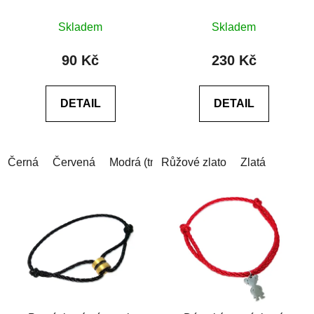
provázku
Průměrné
Skladem
Skladem
hodnocení
produktu
90 Kč
230 Kč
je
5,0
DETAIL
DETAIL
z
5
hvězdiček.
Černá
Červená
Modrá (tmavá)
Růžové zlato
Modrá (světlá)
Zlatá