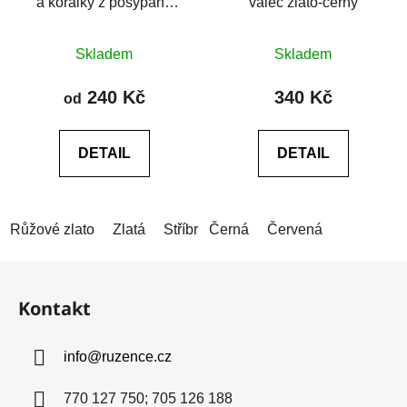
a korálky z posypané
válec zlato-černý
chirurgické oceli
Skladem
Skladem
240 Kč
340 Kč
od
DETAIL
DETAIL
Růžové zlato
Zlatá
Stříbrná
Černá
Červená
Z
á
Kontakt
p
a
info
@
ruzence.cz
t
í
770 127 750; 705 126 188