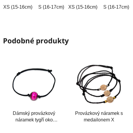
hvězdiček.
hvězdiček.
XS (15-16cm)
S (16-17cm)
XS (15-16cm)
M (17-18cm)
L (18-19cm)
S (16-17cm)
Podobné produkty
Dámský provázkový
Provázkový náramek s
náramek tygří oko
medailonem X
růžové 10mm
Průměrné