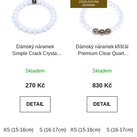
ZÁSILKOVNA
ZDARMA
Dámský náramek
Dámský náramek křišťál
Simple Crack Crystal
Premium Clear Quartz
práskaný křišťál
6A
Průměrné
Průměrné
Skladem
Skladem
hodnocení
hodnocení
produktu
produktu
270 Kč
830 Kč
je
je
0,0
0,0
DETAIL
DETAIL
z
z
5
5
hvězdiček.
hvězdiček.
XS (15-16cm)
S (16-17cm)
XS (15-16cm)
M (17-18cm)
L (18-19cm)
S (16-17cm)