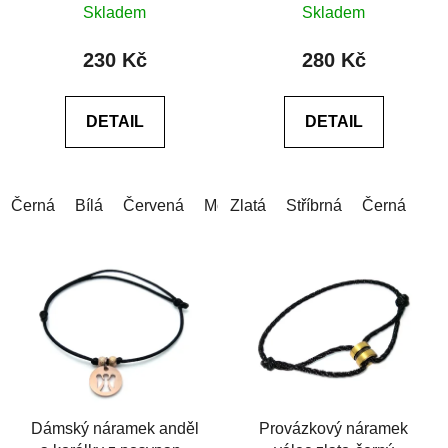
Skladem
Skladem
hodnocení
produktu
230 Kč
280 Kč
je
0,0
DETAIL
DETAIL
z
5
hvězdiček.
Černá
Bílá
Červená
Modrá
Zlatá
Šedá
Stříbrná
Růžová
Černá
Zelen
Dámský náramek anděl
Provázkový náramek