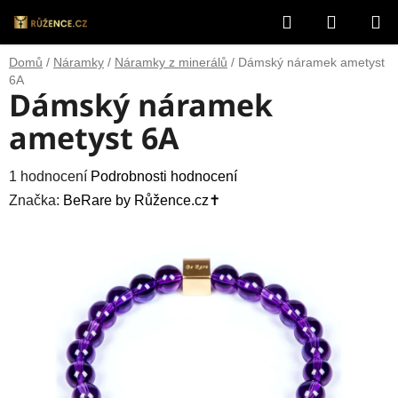
Přejít
Hledat
NÁKUP
na
obsah
KOŠÍK
Domů
/
Náramky
/
Náramky z minerálů
/
Dámský náramek ametyst
6A
Dámský náramek
ametyst 6A
Průměrné
1 hodnocení
Podrobnosti hodnocení
hodnocení
Značka:
BeRare by Růžence.cz✝️
produktu
je
5,0
z
5
hvězdiček.