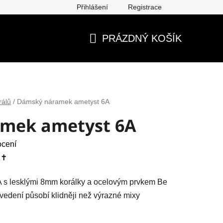
Přihlášení
Registrace
ěna, vrácení, reklamace
Obchodní podmínky
Ochrana os
PRÁZDNÝ KOŠÍK
NÁKUPNÍ
KOŠÍK
rálů
/
Dámský náramek ametyst 6A
mek ametyst 6A
ocení
✝️
 s lesklými 8mm korálky a ocelovým prvkem Be
vedení působí klidněji než výrazné mixy