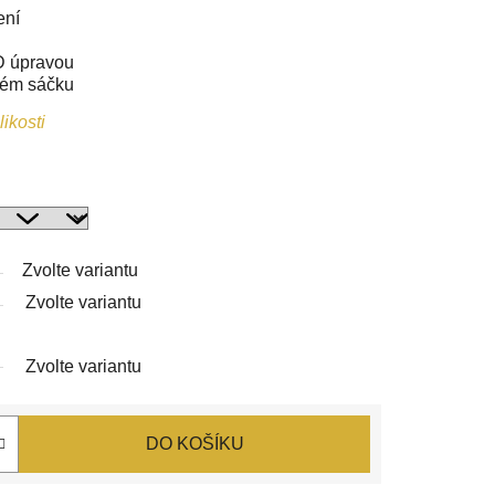
ení
D úpravou
vém sáčku
ikosti
Zvolte variantu
Zvolte variantu
Zvolte variantu
DO KOŠÍKU