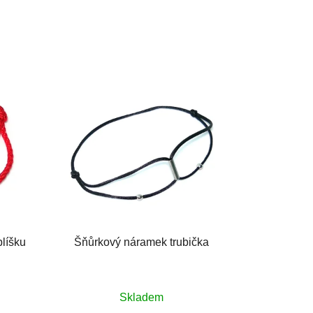
líšku
Šňůrkový náramek trubička
Průměrné
Skladem
hodnocení