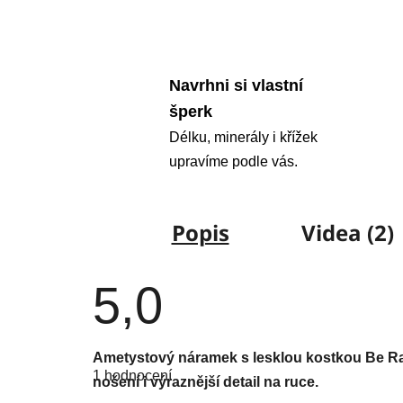
Navrhni si vlastní
šperk
Délku, minerály i křížek
upravíme podle vás.
Popis
Videa (2)
5,0
Průměrné
Ametystový náramek s lesklou kostkou Be Ra
hodnocení
1 hodnocení
produktu
nošení i výraznější detail na ruce.
je