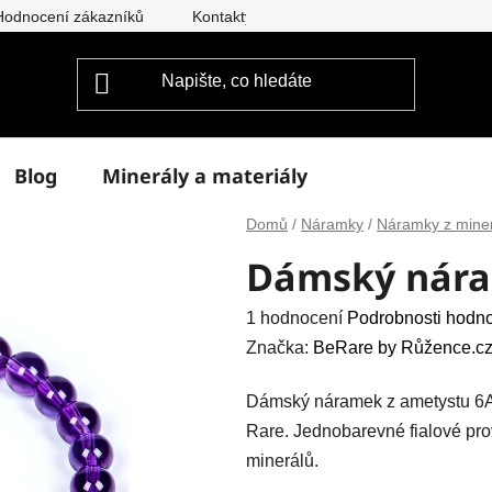
Hodnocení zákazníků
Kontakty
Doprava a platba
Vým
Blog
Minerály a materiály
Domů
/
Náramky
/
Náramky z mine
Dámský nára
Průměrné
1 hodnocení
Podrobnosti hodn
hodnocení
Značka:
BeRare by Růžence.cz
produktu
Dámský náramek z ametystu 6A
je
Rare. Jednobarevné fialové pro
5,0
minerálů.
z