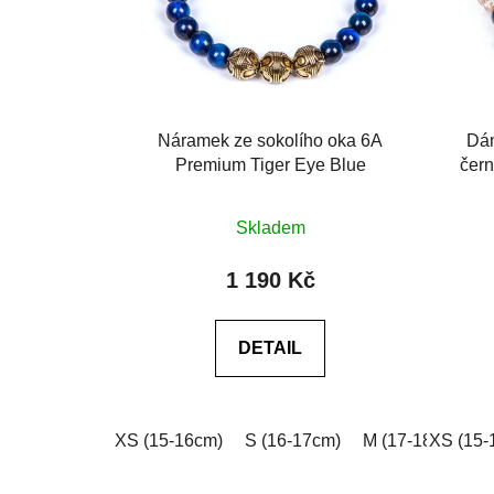
Náramek ze sokolího oka 6A
Dá
Premium Tiger Eye Blue
čer
Průměrné
Skladem
hodnocení
produktu
1 190 Kč
je
0,0
DETAIL
z
5
hvězdiček.
XS (15-16cm)
S (16-17cm)
M (17-18cm)
XS (15-
L