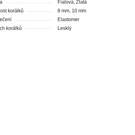
a
Fialová, Zlatá
kost korálků
8 mm, 10 mm
ečení
Elastomer
ch korálků
Lesklý