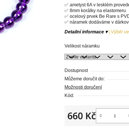
5
✅ ametyst 6A v lesklém proved
hvězdiček.
✅ 8mm korálky na elastomeru
✅ ocelový prvek Be Rare s PV
✅ náramek dodáváme v dárko
Detailní informace ▾
|
Výběr vel
Velikost náramku
Dostupnost
Můžeme doručit do:
Možnosti doručení
Kód:
660 Kč
Měrná cena: