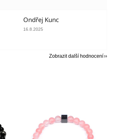
Ondřej Kunc
hvězdiček.
Hodnocení obchodu je 5 z 5 hvězdiček.
16.8.2025
Zobrazit další hodnocení