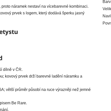
Barv
, proto náramek nestaví na vícebarevné kombinaci.
Veli
 kovový prvek s logem, který dodává šperku jasný
Navl
Povr
etystu
d
í dílně v ČR.
u; kovový prvek drží barevné ladění náramku a
 6A; větší průměr působí na ruce výrazněji než jemné
nápisem Be Rare.
nání.