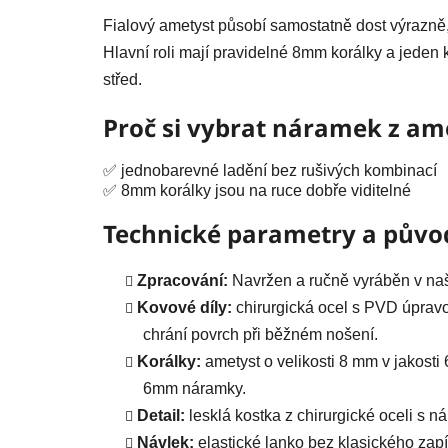
5,0
z
Fialový ametyst působí samostatně dost výrazně
5
hvězdiček.
Hlavní roli mají pravidelné 8mm korálky a jeden
střed.
Proč si vybrat náramek z am
✅ jednobarevné ladění bez rušivých kombinací
✅ 8mm korálky jsou na ruce dobře viditelné
Technické parametry a půvo
Zpracování:
Navržen a ručně vyráběn v naš
Kovové díly:
chirurgická ocel s PVD úpravo
chrání povrch při běžném nošení.
Korálky:
ametyst o velikosti 8 mm v jakosti
6mm náramky.
Detail:
lesklá kostka z chirurgické oceli s 
Návlek:
elastické lanko bez klasického zapí