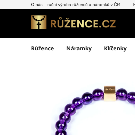
Přejít
O nás – ruční výroba růženců a náramků v ČR
na
obsah
Růžence
Náramky
Klíčenky