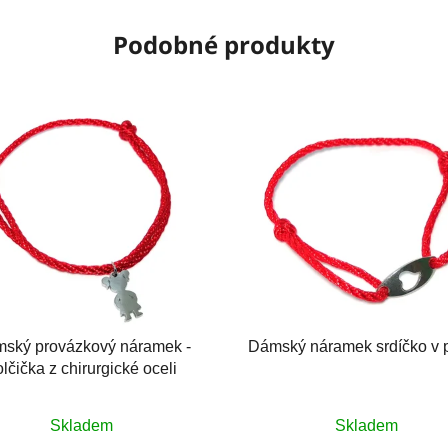
Podobné produkty
ský provázkový náramek -
Dámský náramek srdíčko v p
lčička z chirurgické oceli
Průměrné
Průměrné
Skladem
Skladem
hodnocení
hodnocení