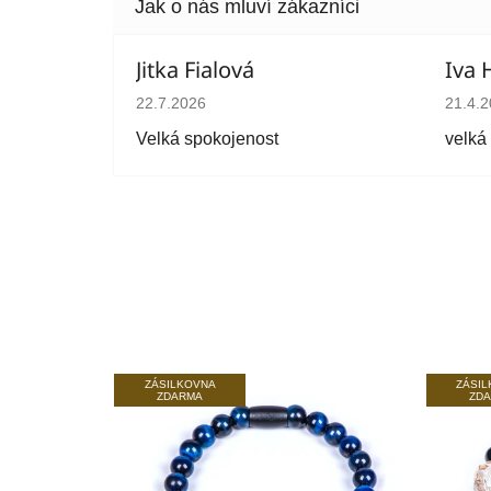
Jitka Fialová
Iva 
Hodnocení obchodu je 5 z 5 hvězdiček.
Hodno
22.7.2026
21.4.
Velká spokojenost
velká
ZÁSILKOVNA
ZÁSI
ZDARMA
ZD