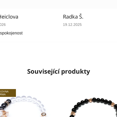
Heiclova
Radka Š.
cení obchodu je 5 z 5 hvězdiček.
Hodnocení obchodu je 5 z 5 
2026
19.12.2025
 spokojenost
Související produkty
LKOVNA
ARMA