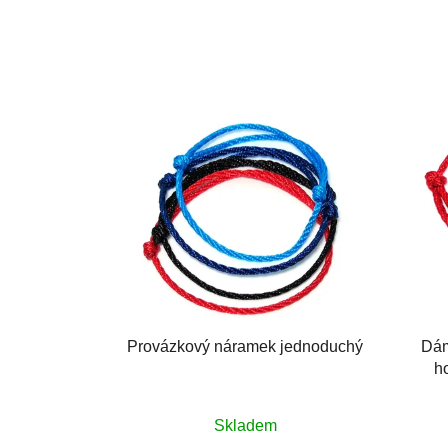
Provázkový náramek jednoduchý
Dám
ho
Průměrné
Skladem
hodnocení