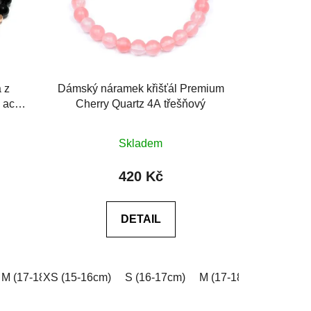
 z
Dámský náramek křišťál Premium
ý achát
Cherry Quartz 4A třešňový
Průměrné
Skladem
hodnocení
produktu
420 Kč
je
0,0
DETAIL
z
5
hvězdiček.
e do poznámky v košíku)
0cm)
M (17-18cm)
XXL (20-21cm)
XS (15-16cm)
L (18-19cm)
Na míru (vyplňte do poznámky v košíku
S (16-17cm)
XL (19-20cm)
M (17-18cm)
XXL (20-21cm)
L (18-