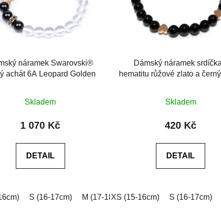
mský náramek Swarovski®
Dámský náramek srdíčka
ný achát 6A Leopard Golden
hematitu růžové zlato a čern
6A
Průměrné
Průměrné
Skladem
Skladem
hodnocení
hodnocení
produktu
produktu
1 070 Kč
420 Kč
je
je
5,0
0,0
DETAIL
DETAIL
z
z
5
5
hvězdiček.
hvězdiček.
16cm)
 (18-19cm)
S (16-17cm)
XL (19-20cm)
M (17-18cm)
XXL (20-21cm)
XS (15-16cm)
L (18-19cm)
Na míru (vyplňt
S (16-17cm)
XL (19-2