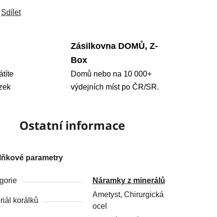
Sdílet
Zásilkovna DOMŮ, Z-
Box
átíte
Domů nebo na 10 000+
zek
výdejních míst po ČR/SR.
Ostatní informace
lňkové parametry
gorie
Náramky z minerálů
Ametyst, Chirurgická
riál korálků
ocel