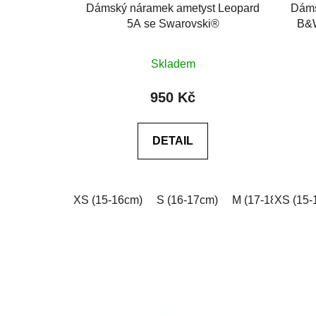
Dámský náramek ametyst Leopard
Dáms
5A se Swarovski®
B&W
Průměrné
Skladem
hodnocení
produktu
950 Kč
je
5,0
DETAIL
z
5
hvězdiček.
XS (15-16cm)
S (16-17cm)
M (17-18cm)
XS (15-
L