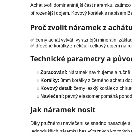
Achát tvoří dominantnější část náramku, zatímco d
přirozenější dojem. Kovový korálek s nápisem B
Proč zvolit náramek z achát
✅ černý achát vytváří výraznější minerální zákla
✅ dřevěné korálky změkčují celkový dojem na r
Technické parametry a půvo
Zpracování:
Náramek navrhujeme a ručně k
Korálky:
8mm korálky z černého achátu dop
Kovový detail:
černý lesklý korálek z chir
Navlečení:
pevný elastomer pomáhá pohodl
Jak náramek nosit
Díky pružnému navlečení se snadno nasazuje a 
jednodušších náramků bez výrazných kovových 