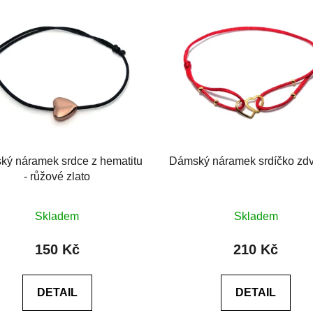
ý náramek srdce z hematitu
Dámský náramek srdíčko zd
- růžové zlato
Průměrné
Průměrné
Skladem
Skladem
hodnocení
hodnocení
produktu
produktu
150 Kč
210 Kč
je
je
0,0
0,0
DETAIL
DETAIL
z
z