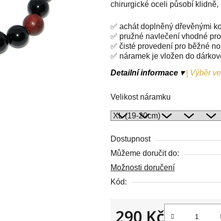
chirurgické oceli působí klidně
z
5
✅ achát doplněný dřevěnými ko
hvězdiček.
✅ pružné navlečení vhodné pro
✅ čisté provedení pro běžné no
✅ náramek je vložen do dárko
Detailní informace ▾
|
Výběr vel
Velikost náramku
Dostupnost
Můžeme doručit do:
Možnosti doručení
Kód:
290 Kč