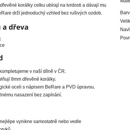
Mate
řevěné korálky celku ubírají na tvrdosti a dávají mu
Barv
eRare drží jednoduchý vzhled bez rušivých ozdob.
Veli
u a dřeva
Navl
Povr
d
uce
d
ompletujeme v naší dílně v ČR.
lňují 8mm dřevěné korálky.
urgické oceli s nápisem BeRare a PVD úpravou.
nému nasazení bez zapínání.
nejlépe vynikne samostatně nebo vedle
prvků.