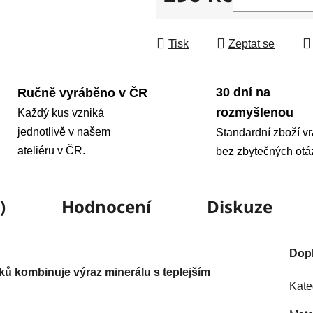
Měrná cena:
Tisk
Zeptat se
30 dní na
Ručně vyráběno v ČR
rozmyšlenou
Každý kus vzniká
jednotlivě v našem
Standardní zboží vr
ateliéru v ČR.
bez zbytečných otá
)
Hodnocení
Diskuze
Dop
ů kombinuje výraz minerálu s teplejším
Kate