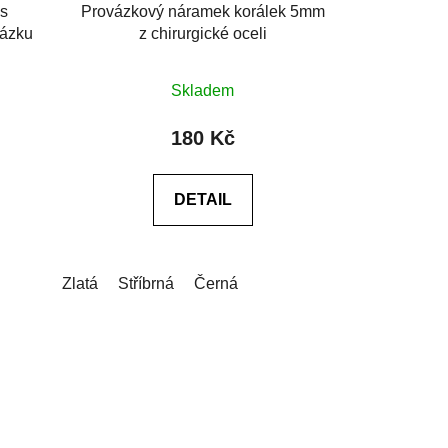
s
Provázkový náramek korálek 5mm
vázku
z chirurgické oceli
Průměrné
Skladem
hodnocení
produktu
180 Kč
je
5,0
DETAIL
z
5
hvězdiček.
e do poznámky v košíku)
0cm)
XXL (20-21cm)
Zlatá
Stříbrná
Na míru (vyplňte do poznámky v košíku
Černá