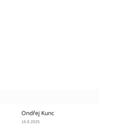
Ondřej Kunc
hvězdiček.
Hodnocení obchodu je 5 z 5 hvězdiček.
16.8.2025