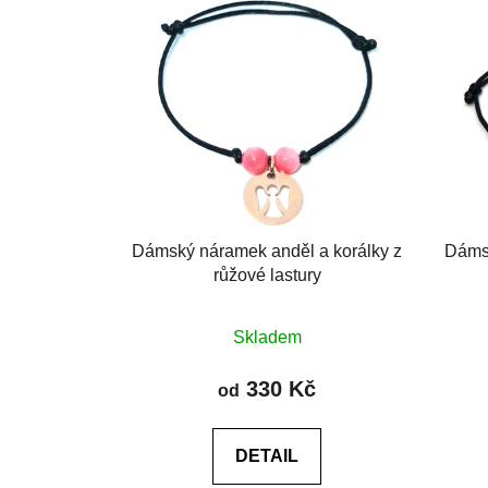
Dámský náramek anděl a korálky z
Dámsk
růžové lastury
Průměrné
Skladem
hodnocení
produktu
330 Kč
od
je
5,0
DETAIL
z