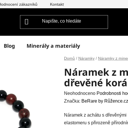
Hodnocení zákazníků
Kontakty
Doprava a platba
Vým
Blog
Minerály a materiály
Domů
/
Náramky
/
Náramky z mine
Náramek z mi
dřevěné korá
Průměrné
Neohodnoceno
Podrobnosti ho
hodnocení
Značka:
BeRare by Růžence.cz
produktu
Náramek z achátu s dřevěnými k
je
elastomeru s přirozeně přírod
0,0