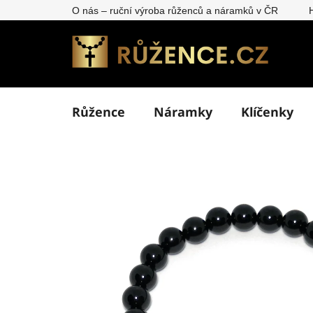
Přejít
O nás – ruční výroba růženců a náramků v ČR
na
obsah
Růžence
Náramky
Klíčenky