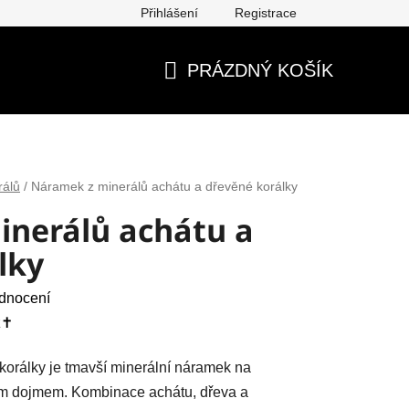
Přihlášení
Registrace
ěna, vrácení, reklamace
Obchodní podmínky
Ochrana os
PRÁZDNÝ KOŠÍK
NÁKUPNÍ
KOŠÍK
rálů
/
Náramek z minerálů achátu a dřevěné korálky
nerálů achátu a
lky
dnocení
✝️
orálky je tmavší minerální náramek na
ním dojmem. Kombinace achátu, dřeva a