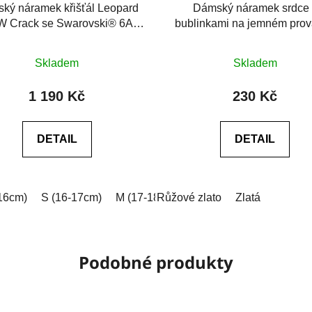
ký náramek křišťál Leopard
Dámský náramek srdce 
 Crack se Swarovski® 6A
bublinkami na jemném pro
černý achát
Průměrné
Skladem
Skladem
hodnocení
produktu
1 190 Kč
230 Kč
je
0,0
DETAIL
DETAIL
z
5
hvězdiček.
16cm)
 (18-19cm)
S (16-17cm)
XL (19-20cm)
M (17-18cm)
XXL (20-21cm)
Růžové zlato
L (18-19cm)
Na míru (vyplňt
Zlatá
XL (19-2
Podobné produkty