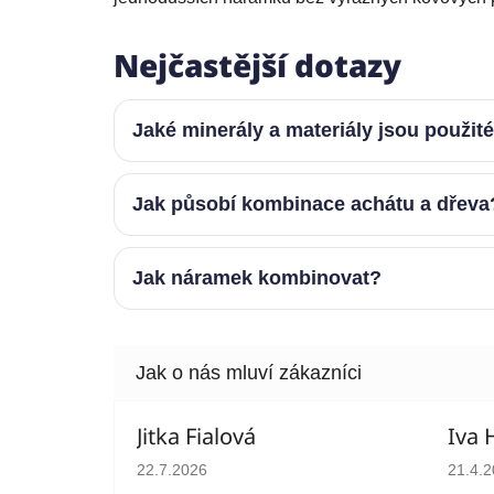
Nejčastější dotazy
Jaké minerály a materiály jsou použit
Jak působí kombinace achátu a dřeva
Jak náramek kombinovat?
Jitka Fialová
Iva 
Hodnocení obchodu je 5 z 5 hvězdiček.
Hodno
22.7.2026
21.4.