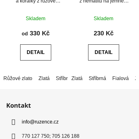
a korálky z růžové
z hematitu na jemném
lastury
provázku
Průměrné
Průměrné
Skladem
Skladem
hodnocení
hodnocení
produktu
produktu
330 Kč
230 Kč
od
je
je
5,0
0,0
DETAIL
DETAIL
z
z
5
5
hvězdiček.
hvězdiček.
Růžové zlato
Zlatá
Stříbrná
Zlatá
Stříbrná
Fialová
Z
Z
á
Kontakt
p
a
info
@
ruzence.cz
t
í
770 127 750; 705 126 188