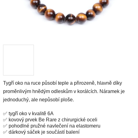
Tygří oko na ruce působí teple a přirozeně, hlavně díky
proměnlivým hnědým odleskům v korálcích. Náramek je
jednoduchý, ale nepůsobí ploše.
✅ tygří oko v kvalitě 6A
✅ kovový prvek Be Rare z chirurgické oceli
✅ pohodlné pružné navlečení na elastomeru
✅ dárkový sáček je součástí balení