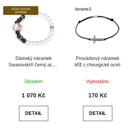
ZÁSILKOVNA
ZDARMA
Dámský náramek
Provázkový náramek
Swarovski® černý achát
kříž z chirurgické oceli
6A Leopard Golden
Průměrné
Průměrné
Skladem
Vyprodáno
hodnocení
hodnocení
produktu
produktu
1 070 Kč
170 Kč
je
je
5,0
0,0
DETAIL
DETAIL
z
z
5
5