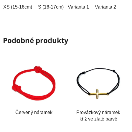
hvězdiček.
hvězdiček.
XS (15-16cm)
S (16-17cm)
Varianta 1
M (17-18cm)
Varianta 2
L (18-19cm)
Podobné produkty
Červený náramek
Provázkový náramek
kříž ve zlaté barvě
Průměrné