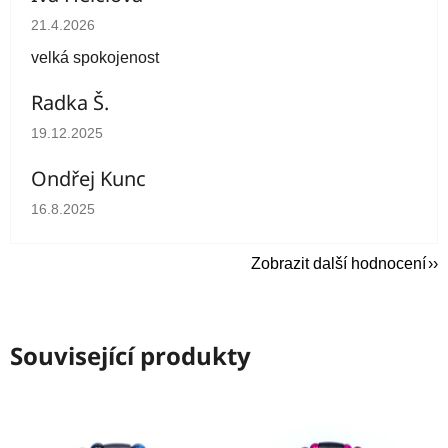
Hodnocení obchodu je 5 z 5 hvězdiček.
21.4.2026
velká spokojenost
Radka Š.
Hodnocení obchodu je 5 z 5 hvězdiček.
19.12.2025
Ondřej Kunc
Hodnocení obchodu je 5 z 5 hvězdiček.
16.8.2025
Zobrazit další hodnocení
Související produkty