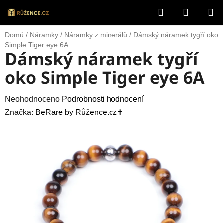
Přejít
Hledat
NÁKUP
na
obsah
KOŠÍK
Domů
/
Náramky
/
Náramky z minerálů
/
Dámský náramek tygří oko
Simple Tiger eye 6A
Dámský náramek tygří
oko Simple Tiger eye 6A
Průměrné
Neohodnoceno
Podrobnosti hodnocení
hodnocení
Značka:
BeRare by Růžence.cz✝️
produktu
je
0,0
z
5
hvězdiček.