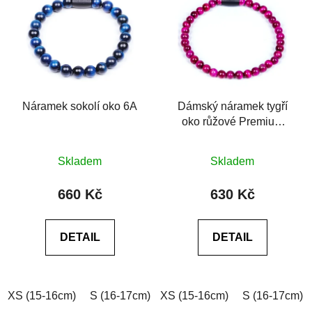
Náramek sokolí oko 6A
Dámský náramek tygří
oko růžové Premium
Tiger eye bright rosy 6A
Průměrné
Průměrné
Skladem
Skladem
hodnocení
hodnocení
produktu
produktu
660 Kč
630 Kč
je
je
0,0
0,0
DETAIL
DETAIL
z
z
5
5
hvězdiček.
hvězdiček.
XS (15-16cm)
S (16-17cm)
XS (15-16cm)
M (17-18cm)
L (18-19cm)
S (16-17cm)