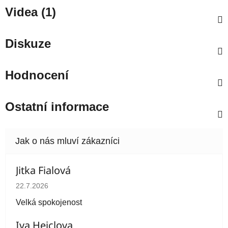
Videa (1)
Diskuze
Hodnocení
Ostatní informace
Jitka Fialová
Hodnocení obchodu je 5 z 5 hvězdiček.
22.7.2026
Velká spokojenost
Iva Heiclova