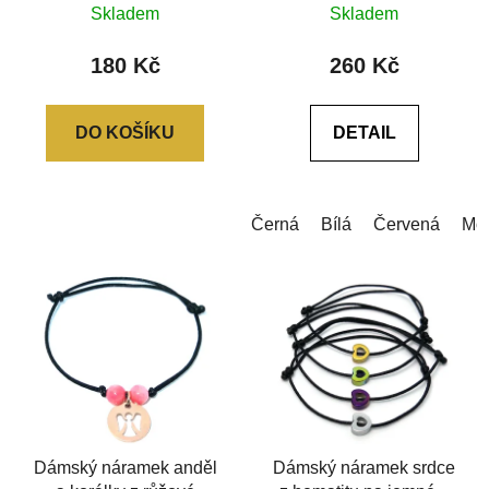
Skladem
Skladem
hodnocení
produktu
180 Kč
260 Kč
je
0,0
DO KOŠÍKU
DETAIL
z
5
hvězdiček.
Černá
Bílá
Červená
Mo
Dámský náramek anděl
Dámský náramek srdce