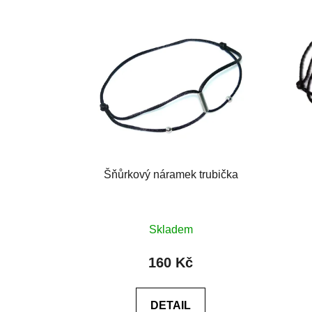
Šňůrkový náramek trubička
Průměrné
Skladem
hodnocení
produktu
160 Kč
je
0,0
DETAIL
z