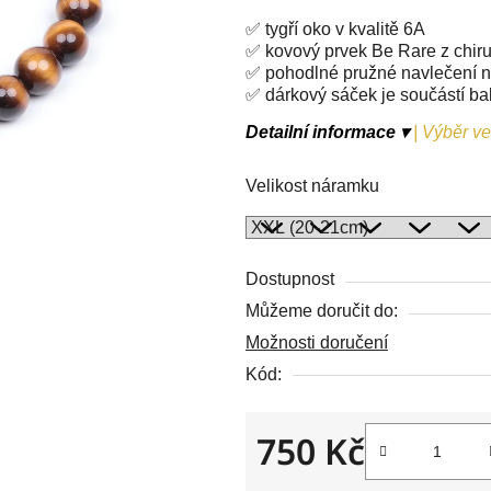
z
✅ tygří oko v kvalitě 6A
5
✅ kovový prvek Be Rare z chiru
hvězdiček.
✅ pohodlné pružné navlečení n
✅ dárkový sáček je součástí ba
Detailní informace ▾
|
Výběr vel
Velikost náramku
Dostupnost
Můžeme doručit do:
Možnosti doručení
Kód:
750 Kč
Měrná cena: