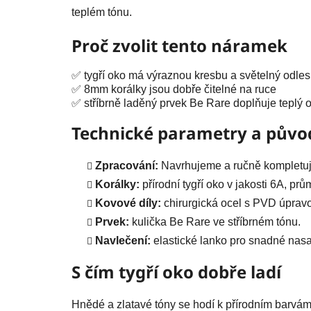
teplém tónu.
Proč zvolit tento náramek
✅ tygří oko má výraznou kresbu a světelný odles
✅ 8mm korálky jsou dobře čitelné na ruce
✅ stříbrně laděný prvek Be Rare doplňuje teplý 
Technické parametry a půvo
Zpracování:
Navrhujeme a ručně kompletuj
Korálky:
přírodní tygří oko v jakosti 6A, pr
Kovové díly:
chirurgická ocel s PVD úprav
Prvek:
kulička Be Rare ve stříbrném tónu.
Navlečení:
elastické lanko pro snadné nasa
S čím tygří oko dobře ladí
Hnědé a zlatavé tóny se hodí k přírodním barv