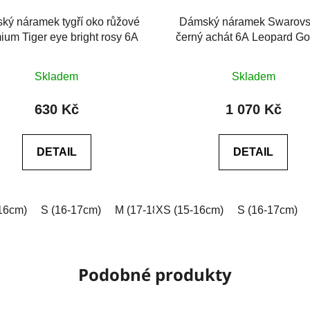
ký náramek tygří oko růžové
Dámský náramek Swarovs
ium Tiger eye bright rosy 6A
černý achát 6A Leopard Go
Průměrné
Průměrné
Skladem
Skladem
hodnocení
hodnocení
produktu
produktu
630 Kč
1 070 Kč
je
je
0,0
5,0
DETAIL
DETAIL
z
z
5
5
hvězdiček.
hvězdiček.
16cm)
 (18-19cm)
S (16-17cm)
XL (19-20cm)
M (17-18cm)
XXL (20-21cm)
XS (15-16cm)
L (18-19cm)
Na míru (vyplňt
S (16-17cm)
XL (19-2
Podobné produkty