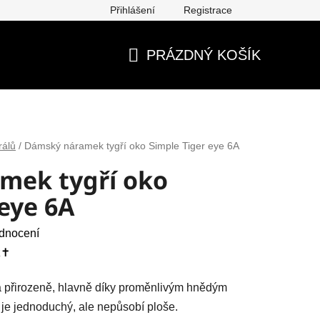
Přihlášení
Registrace
ěna, vrácení, reklamace
Obchodní podmínky
Ochrana os
PRÁZDNÝ KOŠÍK
NÁKUPNÍ
KOŠÍK
rálů
/
Dámský náramek tygří oko Simple Tiger eye 6A
mek tygří oko
 eye 6A
dnocení
✝️
 a přirozeně, hlavně díky proměnlivým hnědým
je jednoduchý, ale nepůsobí ploše.