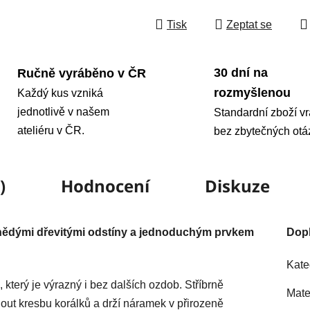
Tisk
Zeptat se
30 dní na
Ručně vyráběno v ČR
rozmyšlenou
Každý kus vzniká
jednotlivě v našem
Standardní zboží vr
ateliéru v ČR.
bez zbytečných otá
)
Hodnocení
Diskuze
hnědými dřevitými odstíny a jednoduchým prvkem
Dop
Kate
 který je výrazný i bez dalších ozdob. Stříbrně
Mate
ut kresbu korálků a drží náramek v přirozeně