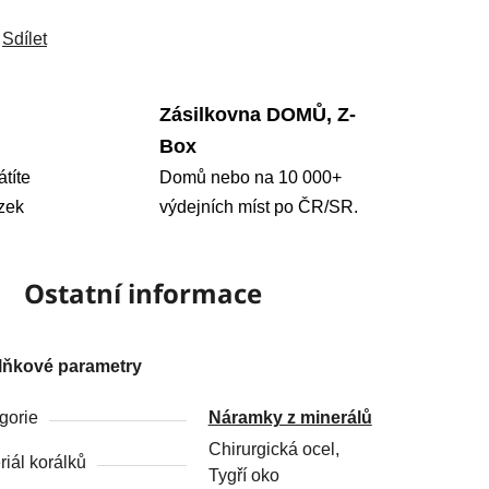
Sdílet
Zásilkovna DOMŮ, Z-
Box
átíte
Domů nebo na 10 000+
zek
výdejních míst po ČR/SR.
Ostatní informace
lňkové parametry
gorie
Náramky z minerálů
Chirurgická ocel,
riál korálků
Tygří oko