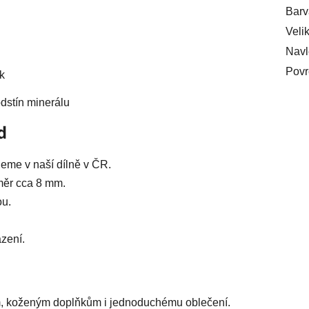
Barv
Veli
Navl
Povr
k
odstín minerálu
d
eme v naší dílně v ČR.
ůměr cca 8 mm.
ou.
zení.
ám, koženým doplňkům i jednoduchému oblečení.