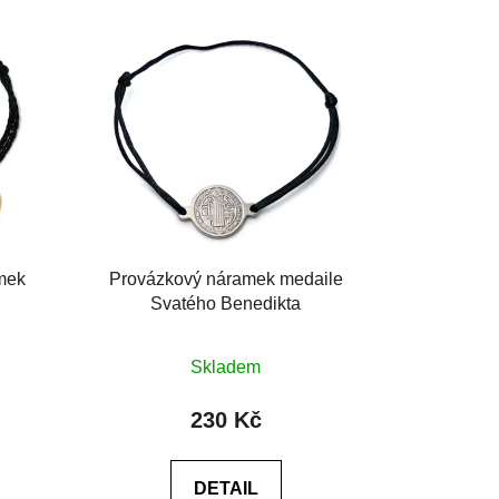
mek
Provázkový náramek medaile
Svatého Benedikta
Průměrné
Skladem
hodnocení
produktu
230 Kč
je
5,0
DETAIL
z