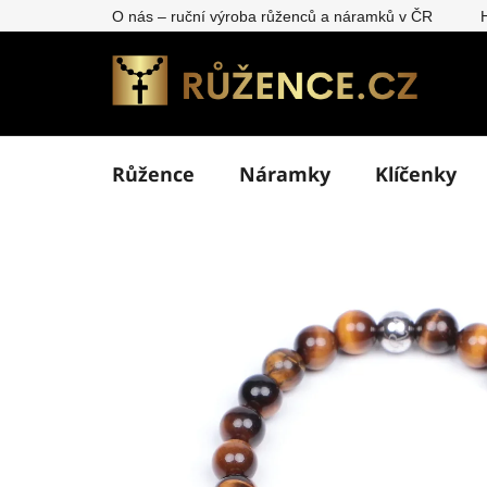
Přejít
O nás – ruční výroba růženců a náramků v ČR
na
obsah
Růžence
Náramky
Klíčenky