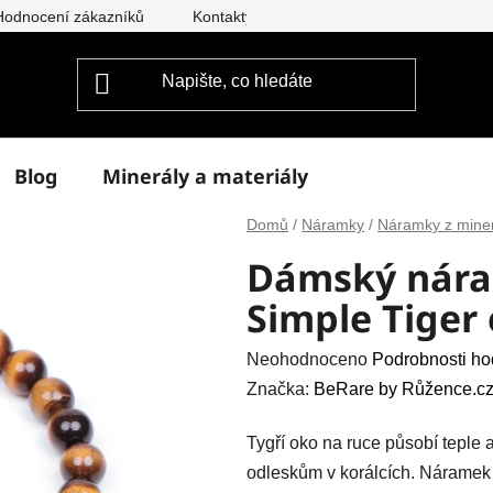
Hodnocení zákazníků
Kontakty
Doprava a platba
Vým
Blog
Minerály a materiály
Domů
/
Náramky
/
Náramky z mine
Dámský nára
Simple Tiger
Průměrné
Neohodnoceno
Podrobnosti ho
hodnocení
Značka:
BeRare by Růžence.cz
produktu
Tygří oko na ruce působí teple
je
odleskům v korálcích. Náramek 
0,0