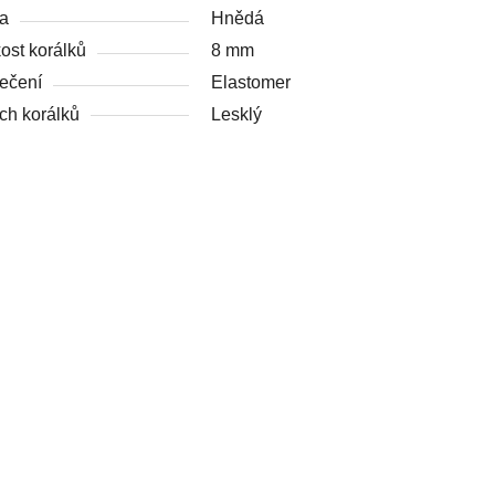
a
Hnědá
kost korálků
8 mm
ečení
Elastomer
ch korálků
Lesklý