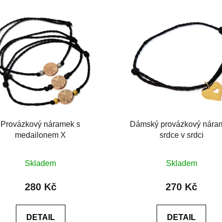
Provázkový náramek s
Dámský provázkový nára
medailonem X
srdce v srdci
Průměrné
Skladem
Skladem
hodnocení
produktu
280 Kč
270 Kč
je
0,0
DETAIL
DETAIL
z