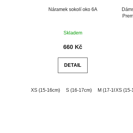
Náramek sokolí oko 6A
Dáms
Prem
Průměrné
Skladem
hodnocení
produktu
660 Kč
je
0,0
DETAIL
z
5
hvězdiček.
XS (15-16cm)
S (16-17cm)
M (17-18cm)
XS (15-
L