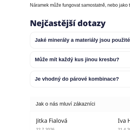
Náramek může fungovat samostatně, nebo jako te
Nejčastější dotazy
Jaké minerály a materiály jsou použit
Může mít každý kus jinou kresbu?
Je vhodný do párové kombinace?
Jitka Fialová
Iva 
Hodnocení obchodu je 5 z 5 hvězdiček.
Hodno
22.7.2026
21.4.