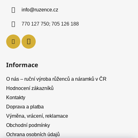
a
info
@
ruzence.cz
t
í
770 127 750; 705 126 188
Informace
O nás – ruční výroba růženců a náramků v ČR
Hodnocení zákazníků
Kontakty
Doprava a platba
Výměna, vrácení, reklamace
Obchodní podmínky
Ochrana osobních údajů