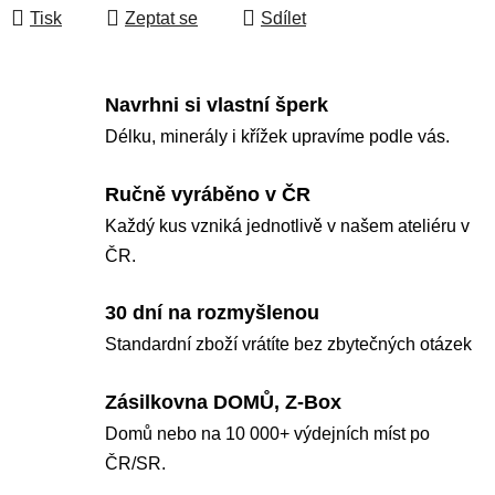
Tisk
Zeptat se
Sdílet
Navrhni si vlastní šperk
Délku, minerály i křížek upravíme podle vás.
Ručně vyráběno v ČR
Každý kus vzniká jednotlivě v našem ateliéru v
ČR.
30 dní na rozmyšlenou
Standardní zboží vrátíte bez zbytečných otázek
Zásilkovna DOMŮ, Z-Box
Domů nebo na 10 000+ výdejních míst po
ČR/SR.