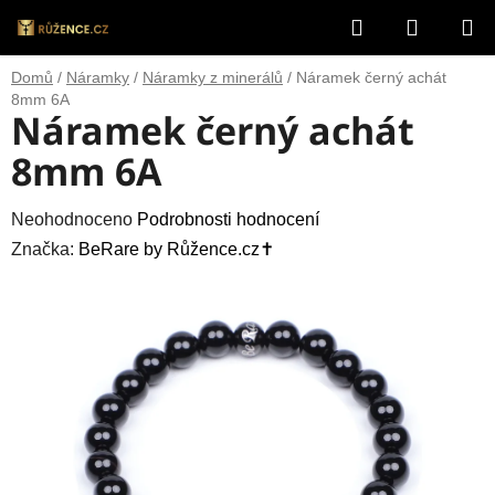
Přejít
Hledat
NÁKUP
na
obsah
KOŠÍK
Domů
/
Náramky
/
Náramky z minerálů
/
Náramek černý achát
8mm 6A
Náramek černý achát
8mm 6A
Průměrné
Neohodnoceno
Podrobnosti hodnocení
hodnocení
Značka:
BeRare by Růžence.cz✝️
produktu
je
0,0
z
5
hvězdiček.