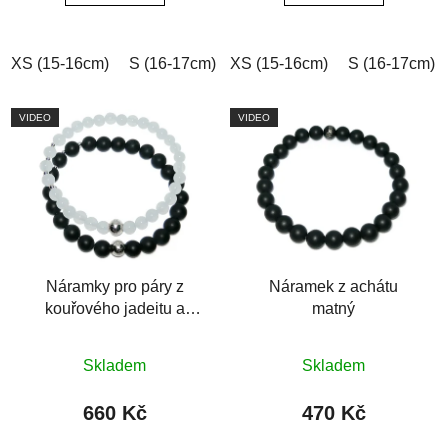
XS (15-16cm)
S (16-17cm)
XS (15-16cm)
M (17-18cm)
L (18-19cm)
S (16-17cm)
VIDEO
VIDEO
Náramky pro páry z
Náramek z achátu
kouřového jadeitu a
matný
černého achátu
Průměrné
Skladem
Skladem
hodnocení
produktu
660 Kč
470 Kč
je