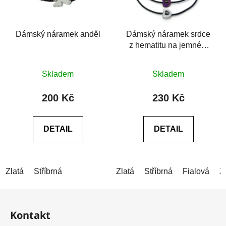
Dámský náramek anděl
Dámský náramek srdce
z hematitu na jemném
provázku
Průměrné
Průměrné
Skladem
Skladem
hodnocení
hodnocení
produktu
produktu
200 Kč
230 Kč
je
je
5,0
0,0
DETAIL
DETAIL
z
z
5
5
hvězdiček.
hvězdiček.
Zlatá
Stříbrná
Zlatá
Stříbrná
Fialová
Z
Z
á
Kontakt
p