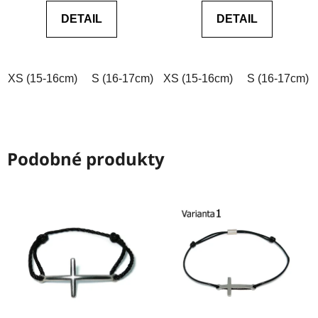
0,0
DETAIL
DETAIL
z
5
hvězdiček.
XS (15-16cm)
S (16-17cm)
XS (15-16cm)
M (17-18cm)
L (18-19cm)
S (16-17cm)
Podobné produkty