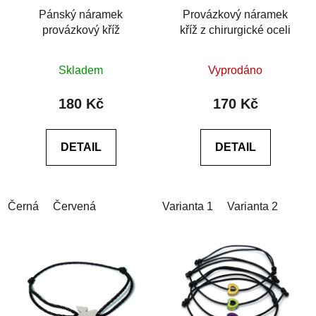
Pánský náramek
Provázkový náramek
provázkový kříž
kříž z chirurgické oceli
Průměrné
Průměrné
Skladem
Vyprodáno
hodnocení
hodnocení
produktu
produktu
180 Kč
170 Kč
je
je
0,0
0,0
DETAIL
DETAIL
z
z
5
5
hvězdiček.
hvězdiček.
Černá
Červená
Varianta 1
Varianta 2