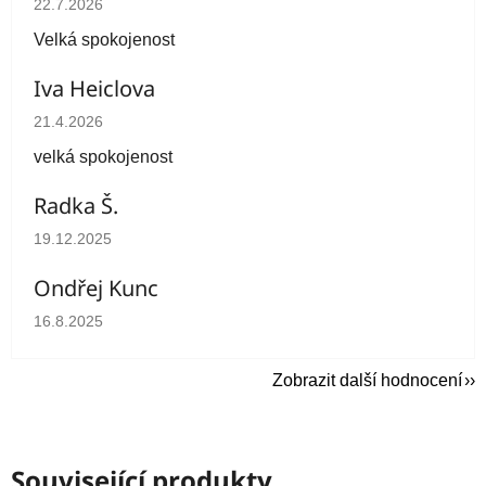
22.7.2026
Velká spokojenost
Iva Heiclova
Hodnocení obchodu je 5 z 5 hvězdiček.
21.4.2026
velká spokojenost
Radka Š.
Hodnocení obchodu je 5 z 5 hvězdiček.
19.12.2025
Ondřej Kunc
Hodnocení obchodu je 5 z 5 hvězdiček.
16.8.2025
Zobrazit další hodnocení
Související produkty