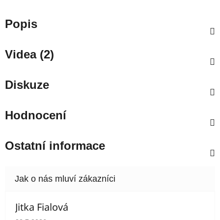
Popis
Videa (2)
Diskuze
Hodnocení
Ostatní informace
Jitka Fialová
Hodnocení obchodu je 5 z 5 hvězdiček.