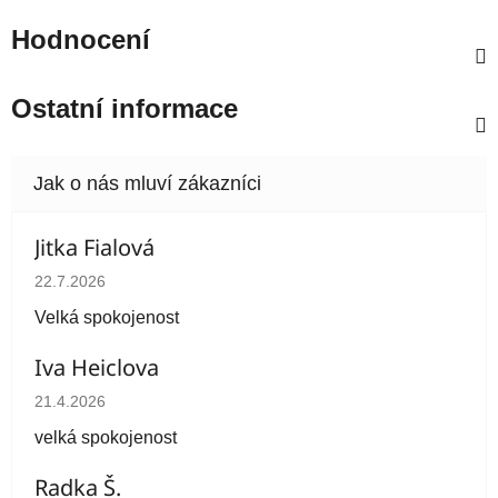
Hodnocení
Ostatní informace
Jitka Fialová
Hodnocení obchodu je 5 z 5 hvězdiček.
22.7.2026
Velká spokojenost
Iva Heiclova
Hodnocení obchodu je 5 z 5 hvězdiček.
21.4.2026
velká spokojenost
Radka Š.