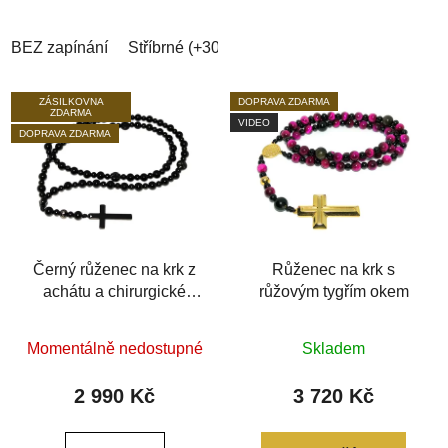
hvězdiček.
hvězdiček.
BEZ zapínání
Stříbrné (+30Kč)
Černé (+40Kč)
Zlaté (+
ZÁSILKOVNA
DOPRAVA ZDARMA
ZDARMA
VIDEO
DOPRAVA ZDARMA
Černý růženec na krk z
Růženec na krk s
achátu a chirurgické
růžovým tygřím okem
oceli
Průměrné
Momentálně nedostupné
Skladem
hodnocení
produktu
2 990 Kč
3 720 Kč
je
0,0