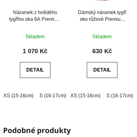
Náramek z hnědého
Dámský náramek tygří
tygřího oka 6A Premium
oko růžové Premium
Tiger eye
Tiger eye bright rosy 6A
Průměrné
Průměrné
Skladem
Skladem
hodnocení
hodnocení
produktu
produktu
1 070 Kč
630 Kč
je
je
0,0
0,0
DETAIL
DETAIL
z
z
5
5
hvězdiček.
hvězdiček.
XS (15-16cm)
S (16-17cm)
XS (15-16cm)
M (17-18cm)
L (18-19cm)
S (16-17cm)
Podobné produkty