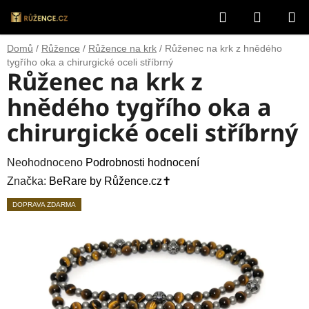
Přejít
Hledat
NÁKUP
na
obsah
KOŠÍK
Domů
/
Růžence
/
Růžence na krk
/
Růženec na krk z hnědého
tygřího oka a chirurgické oceli stříbrný
Růženec na krk z
hnědého tygřího oka a
chirurgické oceli stříbrný
Průměrné
Neohodnoceno
Podrobnosti hodnocení
hodnocení
Značka:
BeRare by Růžence.cz✝️
produktu
DOPRAVA ZDARMA
je
0,0
z
5
hvězdiček.