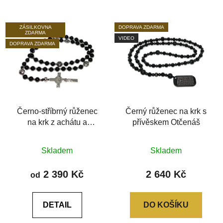
ZÁSILKOVNA
DOPRAVA ZDARMA
ZDARMA
VIDEO
DOPRAVA ZDARMA
Černo-stříbrný růženec
Černý růženec na krk s
na krk z achátu a
přívěskem Otčenáš
hematitu
Průměrné
Průměrné
Skladem
Skladem
hodnocení
hodnocení
produktu
produktu
2 390 Kč
2 640 Kč
od
je
je
5,0
0,0
DETAIL
DO KOŠÍKU
z
z
5
5