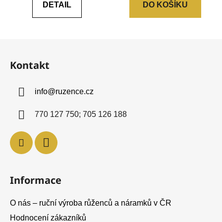
DETAIL
DO KOŠÍKU
z
5
hvězdiček.
Z
á
Kontakt
p
a
info
@
ruzence.cz
t
í
770 127 750; 705 126 188
Informace
O nás – ruční výroba růženců a náramků v ČR
Hodnocení zákazníků