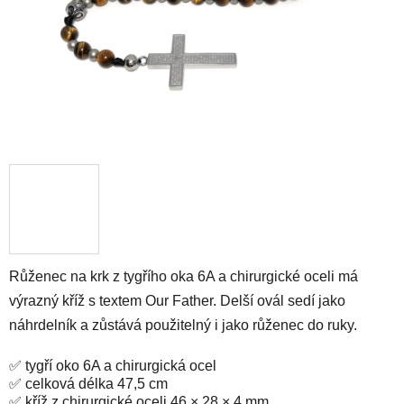
Růženec na krk z tygřího oka 6A a chirurgické oceli má
výrazný kříž s textem Our Father. Delší ovál sedí jako
náhrdelník a zůstává použitelný i jako růženec do ruky.
✅ tygří oko 6A a chirurgická ocel
✅ celková délka 47,5 cm
✅ kříž z chirurgické oceli 46 × 28 × 4 mm