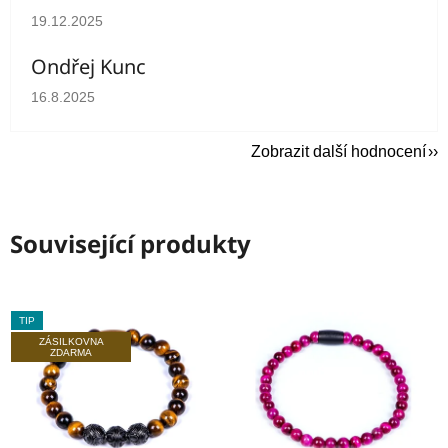
Hodnocení obchodu je 5 z 5 hvězdiček.
19.12.2025
Ondřej Kunc
Hodnocení obchodu je 5 z 5 hvězdiček.
16.8.2025
Zobrazit další hodnocení
Související produkty
TIP
ZÁSILKOVNA
ZDARMA