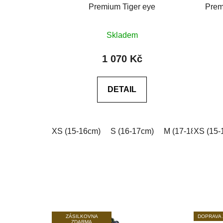
Premium Tiger eye
Prem
Průměrné
Skladem
hodnocení
produktu
1 070 Kč
je
0,0
DETAIL
z
5
hvězdiček.
XS (15-16cm)
S (16-17cm)
M (17-18cm)
XS (15-
L
ZÁSILKOVNA
DOPRAVA
ZDARMA