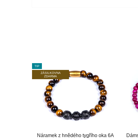
TIP
ZÁSILKOVNA
ZDARMA
Náramek z hnědého tygřího oka 6A
Dáms