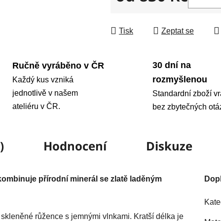
Měrná cena:
Tisk
Zeptat se
30 dní na
Ručně vyráběno v ČR
rozmyšlenou
Každý kus vzniká
jednotlivě v našem
Standardní zboží vr
ateliéru v ČR.
bez zbytečných otá
)
Hodnocení
Diskuze
kombinuje přírodní minerál se zlatě laděným
Dop
Kate
jí skleněné růžence s jemnými vlnkami. Kratší délka je