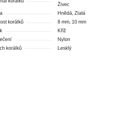
riál korálků
Živec
a
Hnědá, Zlatá
kost korálků
8 mm, 10 mm
k
Kříž
ečení
Nylon
ch korálků
Lesklý