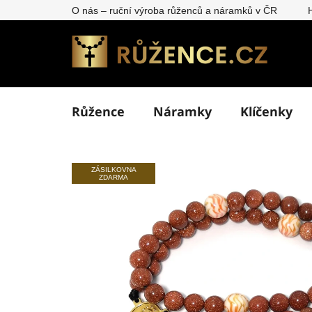
Přejít
O nás – ruční výroba růženců a náramků v ČR
na
obsah
Růžence
Náramky
Klíčenky
ZÁSILKOVNA
ZDARMA