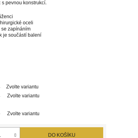
c s pevnou konstrukcí.
ůženci
hirurgické oceli
i se zapínáním
 je součástí balení
Zvolte variantu
Zvolte variantu
Zvolte variantu
DO KOŠÍKU