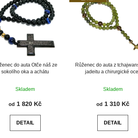
ženec do auta Otče náš ze
Růženec do auta z tchajwa
sokolího oka a achátu
jadeitu a chirurgické oce
Průměrné
Průměrné
Skladem
Skladem
hodnocení
hodnocení
produktu
produktu
1 820 Kč
1 310 Kč
od
od
je
je
0,0
5,0
DETAIL
DETAIL
z
z
5
5