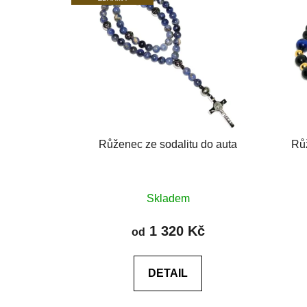
Růženec ze sodalitu do auta
Rů
Průměrné
Skladem
hodnocení
produktu
1 320 Kč
od
je
0,0
DETAIL
z
5