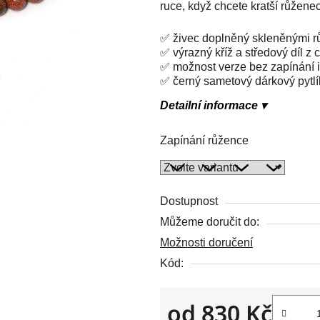
ruce, když chcete kratší růžene
z
5
✅ živec doplněný skleněnými r
hvězdiček.
✅ výrazný kříž a středový díl z c
✅ možnost verze bez zapínání 
✅ černý sametový dárkový pytlík
Detailní informace ▾
Zapínání růžence
Dostupnost
Můžeme doručit do:
Možnosti doručení
Kód:
od
830 Kč