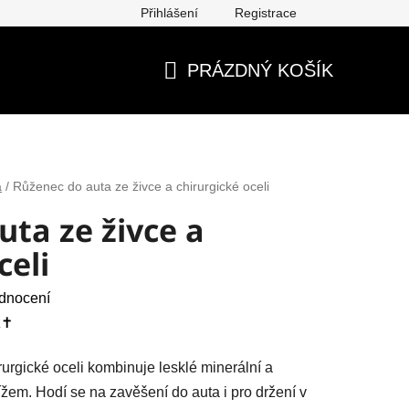
Přihlášení
Registrace
ěna, vrácení, reklamace
Obchodní podmínky
Ochrana os
PRÁZDNÝ KOŠÍK
NÁKUPNÍ
KOŠÍK
a
/
Růženec do auta ze živce a chirurgické oceli
ta ze živce a
celi
dnocení
✝️
urgické oceli kombinuje lesklé minerální a
žem. Hodí se na zavěšení do auta i pro držení v