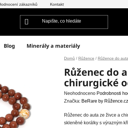
Hodnocení zákazníků
Kontakty
Doprava a platba
Vým
Blog
Minerály a materiály
Domů
/
Růžence
/
Růžence do aut
Růženec do au
chirurgické o
Průměrné
Neohodnoceno
Podrobnosti ho
hodnocení
Značka:
BeRare by Růžence.cz
produktu
Růženec do auta ze živce a chir
je
skleněné korálky s výrazným kří
0,0