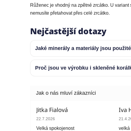
Růženec je vhodný na zpětné zrcátko. U variant 
nemusíte přetahovat přes celé zrcátko.
Nejčastější dotazy
Jaké minerály a materiály jsou použit
Proč jsou ve výrobku i skleněné korál
Jitka Fialová
Iva 
Hodnocení obchodu je 5 z 5 hvězdiček.
Hodno
22.7.2026
21.4.
Velká spokojenost
velká