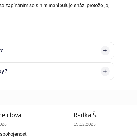
se zapínáním se s ním manipuluje snáz, protože jej
é?
ky?
Heiclova
Radka Š.
cení obchodu je 5 z 5 hvězdiček.
Hodnocení obchodu je 5 z 5 
2026
19.12.2025
 spokojenost