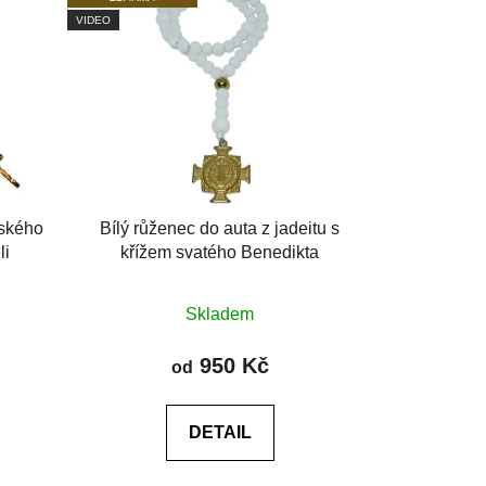
VIDEO
nského
Bílý růženec do auta z jadeitu s
li
křížem svatého Benedikta
Průměrné
Skladem
hodnocení
produktu
950 Kč
od
je
0,0
DETAIL
z
5