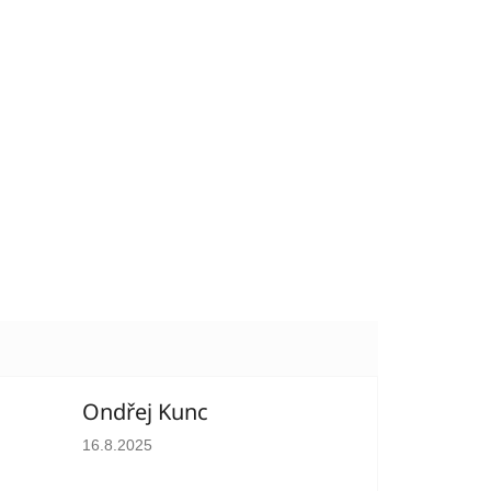
Ondřej Kunc
hvězdiček.
Hodnocení obchodu je 5 z 5 hvězdiček.
16.8.2025