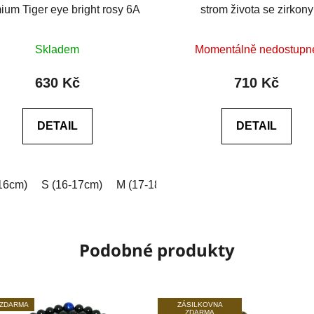
ium Tiger eye bright rosy 6A
strom života se zirkony
Průměrné
Průměrné
Skladem
Momentálně nedostupn
hodnocení
hodnocení
produktu
produktu
630 Kč
710 Kč
je
je
0,0
0,0
DETAIL
DETAIL
z
z
5
5
hvězdiček.
hvězdiček.
16cm)
 (18-19cm)
S (16-17cm)
XL (19-20cm)
M (17-18cm)
XXL (20-21cm)
L (18-19cm)
Na míru (vyplňt
XL (19-2
Podobné produkty
 ZDARMA
ZÁSILKOVNA
ZDARMA