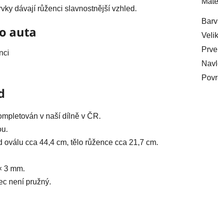
Mate
vky dávají růženci slavnostnější vzhled.
Barv
do auta
Veli
Prve
nci
Navl
Povr
d
mpletován v naší dílně v ČR.
ou.
 oválu cca 44,4 cm, tělo růžence cca 21,7 cm.
 × 3 mm.
ec není pružný.