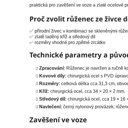
praktická pro zavěšení ve voze a zlaté ocelové pr
Proč zvolit růženec ze živce 
✅ přírodní živec v kombinaci se skleněnými růže
✅ zlatě laděný kříž a středový díl
✅ rozměry vhodné pro zpětné zrcátko
Technické parametry a půvo
Zpracování:
Růženec je navržen a ručně ko
Kovové díly:
chirurgická ocel s PVD úprav
Rozměry:
celková délka cca 31,3 cm, obvod
Kříž:
chirurgická ocel, cca 34 × 20 × 2 mm.
Středový díl:
chirurgická ocel, cca 19 × 16
Navlečení:
černý nylonový provázek; růžen
Zavěšení ve voze