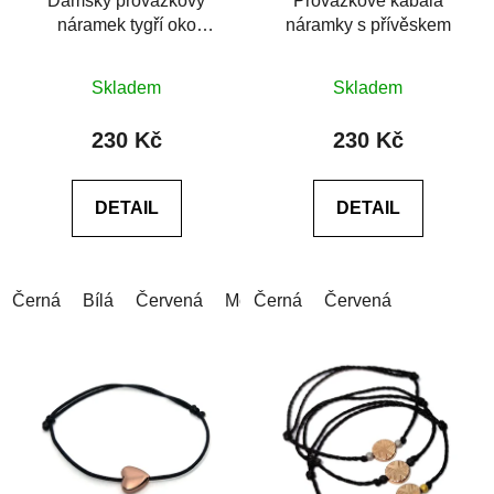
Dámský provázkový
Provázkové kabala
náramek tygří oko
náramky s přívěskem
růžové 10mm
Průměrné
Skladem
Skladem
hodnocení
produktu
230 Kč
230 Kč
je
0,0
DETAIL
DETAIL
z
5
hvězdiček.
Černá
Bílá
Červená
Modrá
Černá
Šedá
Červená
Růžová
Zelen