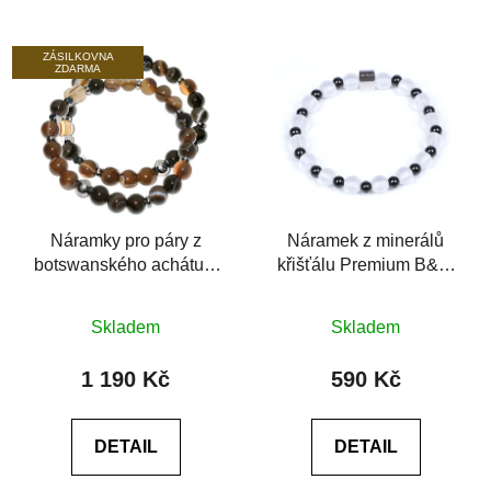
ZÁSILKOVNA
ZDARMA
Náramky pro páry z
Náramek z minerálů
botswanského achátu a
křišťálu Premium B&W
chirurgické oceli
6A
Průměrné
Průměrné
Skladem
Skladem
hodnocení
hodnocení
produktu
produktu
1 190 Kč
590 Kč
je
je
0,0
0,0
DETAIL
DETAIL
z
z
5
5