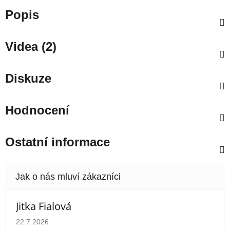
Popis
Videa (2)
Diskuze
Hodnocení
Ostatní informace
Jitka Fialová
Hodnocení obchodu je 5 z 5 hvězdiček.
22.7.2026