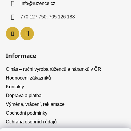
info
@
ruzence.cz
t
í
770 127 750; 705 126 188
Informace
O nás – ruční výroba růženců a náramků v ČR
Hodnocení zákazníků
Kontakty
Doprava a platba
Výměna, vrácení, reklamace
Obchodní podmínky
Ochrana osobních údajů
Cookies