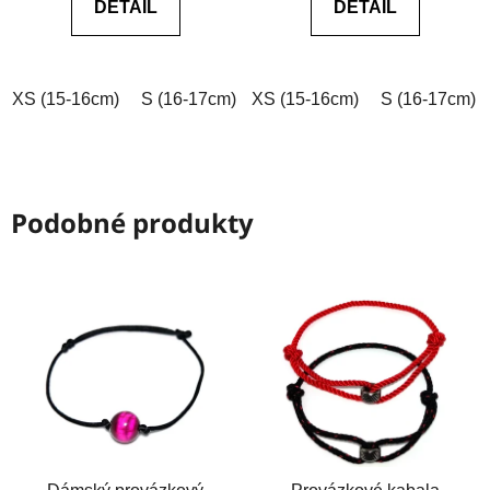
DETAIL
DETAIL
z
z
5
5
hvězdiček.
hvězdiček.
XS (15-16cm)
S (16-17cm)
XS (15-16cm)
M (17-18cm)
L (18-19cm)
S (16-17cm)
Podobné produkty