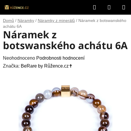
Přejít
Hledat
NÁKUP
na
obsah
KOŠÍK
Domů
/
Náramky
/
Náramky z minerálů
/
Náramek z botswanského
achátu 6A
Náramek z
botswanského achátu 6A
Průměrné
Neohodnoceno
Podrobnosti hodnocení
hodnocení
Značka:
BeRare by Růžence.cz✝️
produktu
je
0,0
z
5
hvězdiček.