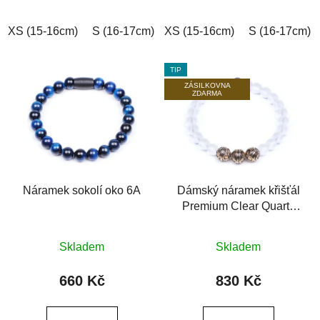
hvězdiček.
hvězdiček.
XS (15-16cm)
S (16-17cm)
XS (15-16cm)
M (17-18cm)
L (18-19cm)
S (16-17cm)
TIP
ZÁSILKOVNA
ZDARMA
Náramek sokolí oko 6A
Dámský náramek křišťál
Premium Clear Quartz
6A
Průměrné
Průměrné
Skladem
Skladem
hodnocení
hodnocení
produktu
produktu
660 Kč
830 Kč
je
je
0,0
0,0