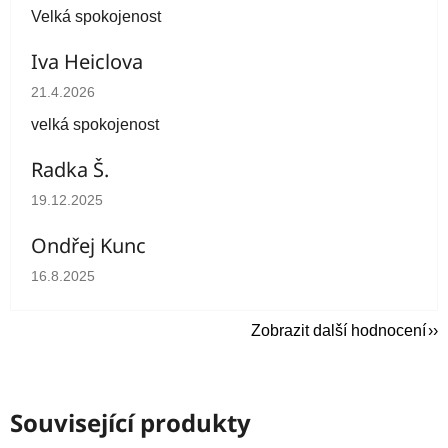
Velká spokojenost
Iva Heiclova
Hodnocení obchodu je 5 z 5 hvězdiček.
21.4.2026
velká spokojenost
Radka Š.
Hodnocení obchodu je 5 z 5 hvězdiček.
19.12.2025
Ondřej Kunc
Hodnocení obchodu je 5 z 5 hvězdiček.
16.8.2025
Zobrazit další hodnocení
Související produkty