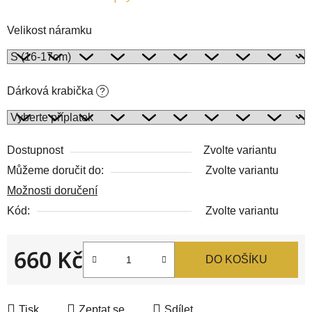
Velikost náramku
Dárková krabička
?
Dostupnost
Zvolte variantu
Můžeme doručit do:
Zvolte variantu
Možnosti doručení
Kód:
Zvolte variantu
660 Kč
DO KOŠÍKU
Měrná cena:
Tisk
Zeptat se
Sdílet