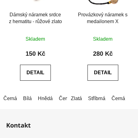
Dámský náramek srdce
Provázkový náramek s
z hematitu - růžové zlato
medailonem X
Průměrné
Skladem
Skladem
hodnocení
produktu
150 Kč
280 Kč
je
0,0
DETAIL
DETAIL
z
5
hvězdiček.
Černá
Bílá
Hnědá
Červená
Zlatá
Modrá (tmavá)
Stříbrná
Černá
Modrá (
Z
á
Kontakt
p
a