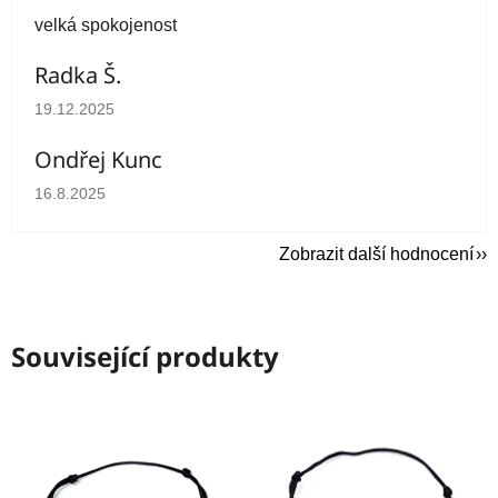
velká spokojenost
Radka Š.
Hodnocení obchodu je 5 z 5 hvězdiček.
19.12.2025
Ondřej Kunc
Hodnocení obchodu je 5 z 5 hvězdiček.
16.8.2025
Zobrazit další hodnocení
Související produkty