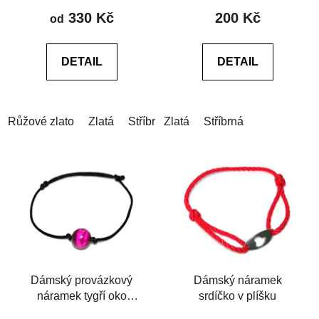
produktu
produktu
330 Kč
200 Kč
od
je
je
5,0
5,0
DETAIL
DETAIL
z
z
5
5
hvězdiček.
hvězdiček.
Růžové zlato
Zlatá
Stříbrná
Zlatá
Stříbrná
Dámský provázkový
Dámský náramek
náramek tygří oko
srdíčko v plíšku
růžové 10mm