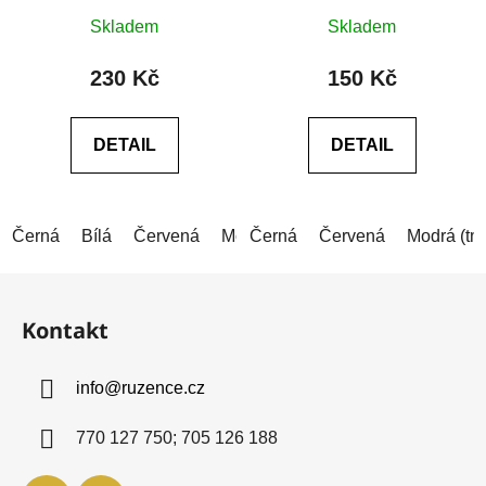
Průměrné
Průměrné
Skladem
Skladem
hodnocení
hodnocení
produktu
produktu
230 Kč
150 Kč
je
je
0,0
0,0
DETAIL
DETAIL
z
z
5
5
hvězdiček.
hvězdiček.
Černá
Bílá
Červená
Modrá
Černá
Šedá
Červená
Růžová
Modrá (tm
Zelen
Z
á
Kontakt
p
a
info
@
ruzence.cz
t
í
770 127 750; 705 126 188