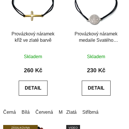
Provázkový náramek
Provázkový náramek
kříž ve zlaté barvě
medaile Svatého
Benedikta
Průměrné
Průměrné
Skladem
Skladem
hodnocení
hodnocení
produktu
produktu
260 Kč
230 Kč
je
je
0,0
5,0
DETAIL
DETAIL
z
z
5
5
hvězdiček.
hvězdiček.
Černá
Bílá
Červená
Modrá
Zlatá
Modrá (světlá)
Stříbrná
Šedá
ZÁSILKOVNA
VIDEO