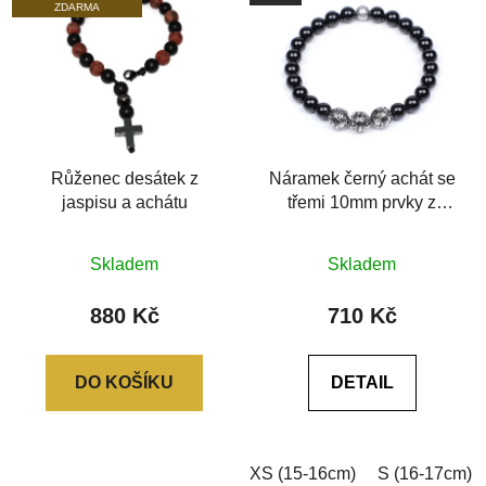
ZDARMA
Růženec desátek z
Náramek černý achát se
jaspisu a achátu
třemi 10mm prvky z
chirurgické oceli
Průměrné
Průměrné
Skladem
Skladem
hodnocení
hodnocení
produktu
produktu
880 Kč
710 Kč
je
je
0,0
0,0
DO KOŠÍKU
DETAIL
z
z
5
5
hvězdiček.
hvězdiček.
XS (15-16cm)
S (16-17cm)