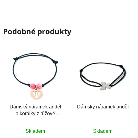
Podobné produkty
Dámský náramek anděl
Dámský náramek anděl
a korálky z růžové
lastury
Průměrné
Průměrné
Skladem
Skladem
hodnocení
hodnocení