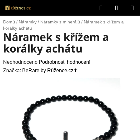
Přejít
Hledat
NÁKUP
na
obsah
KOŠÍK
Domů
/
Náramky
/
Náramky z minerálů
/
Náramek s křížem a
korálky achátu
Náramek s křížem a
korálky achátu
Průměrné
Neohodnoceno
Podrobnosti hodnocení
hodnocení
Značka:
BeRare by Růžence.cz✝️
produktu
je
0,0
z
5
hvězdiček.