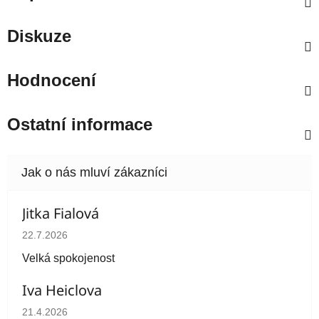
Diskuze
Hodnocení
Ostatní informace
Jitka Fialová
Hodnocení obchodu je 5 z 5 hvězdiček.
22.7.2026
Velká spokojenost
Iva Heiclova
Hodnocení obchodu je 5 z 5 hvězdiček.
21.4.2026