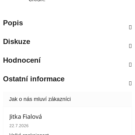
Popis
Diskuze
Hodnocení
Ostatní informace
Jitka Fialová
Hodnocení obchodu je 5 z 5 hvězdiček.
22.7.2026