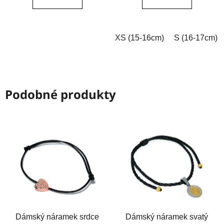
z
z
5
5
hvězdiček.
hvězdiček.
XS (15-16cm)
S (16-17cm)
Podobné produkty
Dámský náramek srdce
Dámský náramek svatý