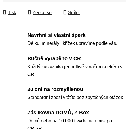
Měrná cena:
Tisk
Zeptat se
Sdílet
Navrhni si vlastní šperk
Délku, minerály i křížek upravíme podle vás.
Ručně vyráběno v ČR
Každý kus vzniká jednotlivě v našem ateliéru v
ČR.
30 dní na rozmyšlenou
Standardní zboží vrátíte bez zbytečných otázek
Zásilkovna DOMŮ, Z-Box
Domů nebo na 10 000+ výdejních míst po
ČR/SR.