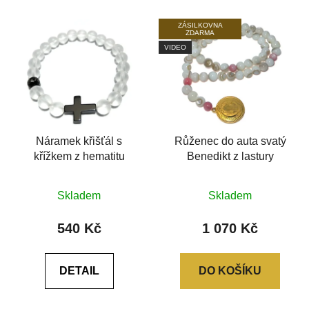
ZÁSILKOVNA
ZDARMA
VIDEO
Náramek křišťál s
Růženec do auta svatý
křížkem z hematitu
Benedikt z lastury
Průměrné
Skladem
Skladem
hodnocení
produktu
540 Kč
1 070 Kč
je
0,0
DETAIL
DO KOŠÍKU
z
5