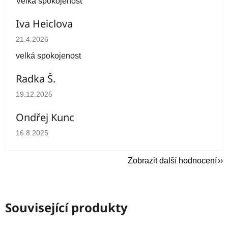
Velká spokojenost
Iva Heiclova
Hodnocení obchodu je 5 z 5 hvězdiček.
21.4.2026
velká spokojenost
Radka Š.
Hodnocení obchodu je 5 z 5 hvězdiček.
19.12.2025
Ondřej Kunc
Hodnocení obchodu je 5 z 5 hvězdiček.
16.8.2025
Zobrazit další hodnocení
Související produkty