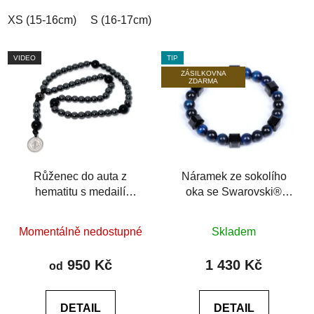
hvězdiček.
XS (15-16cm)
S (16-17cm)
M (17-18cm)
L (18-19cm)
VIDEO
TIP
ZÁSILKOVNA
ZDARMA
Růženec do auta z
Náramek ze sokolího
hematitu s medailí
oka se Swarovski®
svatého Benedikta
Premium Dark 6A
Průměrné
Průměrné
Momentálně nedostupné
Skladem
hodnocení
hodnocení
produktu
produktu
950 Kč
1 430 Kč
od
je
je
0,0
0,0
DETAIL
DETAIL