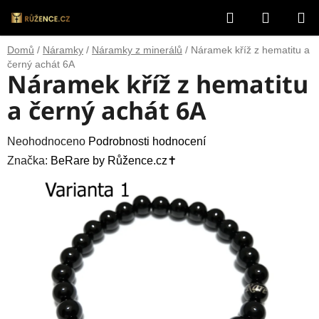
Přejít
Hledat
NÁKUP
na
obsah
KOŠÍK
Domů
/
Náramky
/
Náramky z minerálů
/
Náramek kříž z hematitu a
černý achát 6A
Náramek kříž z hematitu
a černý achát 6A
Průměrné
Neohodnoceno
Podrobnosti hodnocení
hodnocení
Značka:
BeRare by Růžence.cz✝️
produktu
je
0,0
z
5
hvězdiček.