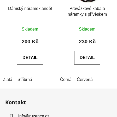
Dámský náramek anděl
Provázkové kabala
náramky s přívěskem
Průměrné
Skladem
Skladem
hodnocení
produktu
200 Kč
230 Kč
je
5,0
DETAIL
DETAIL
z
5
hvězdiček.
Zlatá
Stříbrná
Černá
Červená
Z
á
Kontakt
p
a
info
@
ruzence.cz