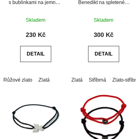
s bublinkami na jemném
Benedikt na spleteném
provázku
provázku
Průměrné
Skladem
Skladem
hodnocení
produktu
230 Kč
300 Kč
je
0,0
DETAIL
DETAIL
z
5
hvězdiček.
Růžové zlato
Zlatá
Zlatá
Stříbrná
Zlato-stříbr