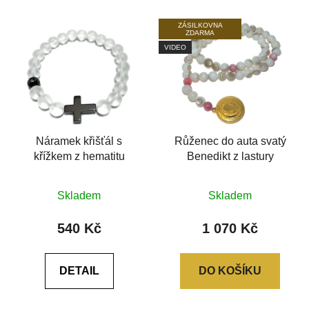
ZÁSILKOVNA
ZDARMA
VIDEO
Náramek křišťál s
Růženec do auta svatý
křížkem z hematitu
Benedikt z lastury
Průměrné
Skladem
Skladem
hodnocení
produktu
540 Kč
1 070 Kč
je
0,0
DETAIL
DO KOŠÍKU
z
5