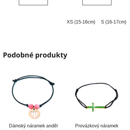
z
z
5
5
hvězdiček.
hvězdiček.
XS (15-16cm)
S (16-17cm)
Podobné produkty
Dámský náramek anděl
Provázkový náramek