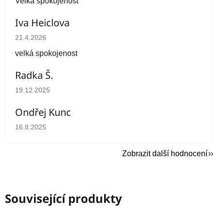
Velká spokojenost
Iva Heiclova
Hodnocení obchodu je 5 z 5 hvězdiček.
21.4.2026
velká spokojenost
Radka Š.
Hodnocení obchodu je 5 z 5 hvězdiček.
19.12.2025
Ondřej Kunc
Hodnocení obchodu je 5 z 5 hvězdiček.
16.8.2025
Zobrazit další hodnocení
Související produkty