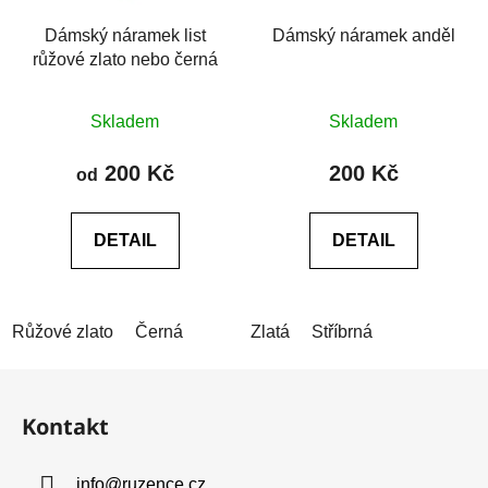
Dámský náramek list
Dámský náramek anděl
růžové zlato nebo černá
Průměrné
Průměrné
Skladem
Skladem
hodnocení
hodnocení
produktu
produktu
200 Kč
200 Kč
od
je
je
0,0
5,0
DETAIL
DETAIL
z
z
5
5
hvězdiček.
hvězdiček.
Růžové zlato
Černá
Zlatá
Stříbrná
Z
á
Kontakt
p
a
info
@
ruzence.cz