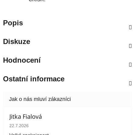
Popis
Diskuze
Hodnocení
Ostatní informace
Jitka Fialová
Hodnocení obchodu je 5 z 5 hvězdiček.
22.7.2026