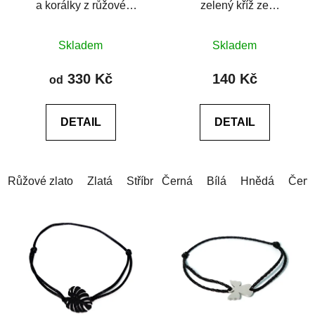
a korálky z růžové
zelený kříž ze
lastury
šperkařské slitiny
Průměrné
Průměrné
Skladem
Skladem
hodnocení
hodnocení
produktu
produktu
330 Kč
140 Kč
od
je
je
5,0
0,0
DETAIL
DETAIL
z
z
5
5
hvězdiček.
hvězdiček.
Růžové zlato
Zlatá
Stříbrná
Černá
Bílá
Hnědá
Červ