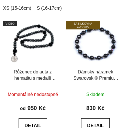
hvězdiček.
XS (15-16cm)
S (16-17cm)
M (17-18cm)
L (18-19cm)
VIDEO
ZÁSILKOVNA
ZDARMA
Růženec do auta z
Dámský náramek
hematitu s medailí
Swarovski® Premium
svatého Benedikta
Metallic Blue černý
Průměrné
Průměrné
achát 6A
Momentálně nedostupné
Skladem
hodnocení
hodnocení
produktu
produktu
950 Kč
830 Kč
od
je
je
0,0
0,0
DETAIL
DETAIL