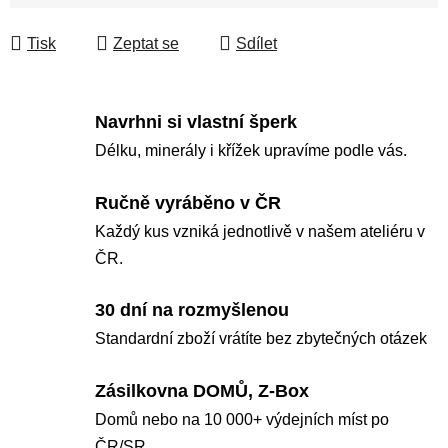
Měrná cena:
Tisk
Zeptat se
Sdílet
Navrhni si vlastní šperk
Délku, minerály i křížek upravíme podle vás.
Ručně vyráběno v ČR
Každý kus vzniká jednotlivě v našem ateliéru v
ČR.
30 dní na rozmyšlenou
Standardní zboží vrátíte bez zbytečných otázek
Zásilkovna DOMŮ, Z-Box
Domů nebo na 10 000+ výdejních míst po
ČR/SR.