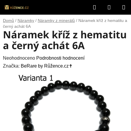
Přejít
Hledat
NÁKUP
na
obsah
KOŠÍK
Domů
/
Náramky
/
Náramky z minerálů
/
Náramek kříž z hematitu a
černý achát 6A
Náramek kříž z hematitu
a černý achát 6A
Průměrné
Neohodnoceno
Podrobnosti hodnocení
hodnocení
Značka:
BeRare by Růžence.cz✝️
produktu
je
0,0
z
5
hvězdiček.