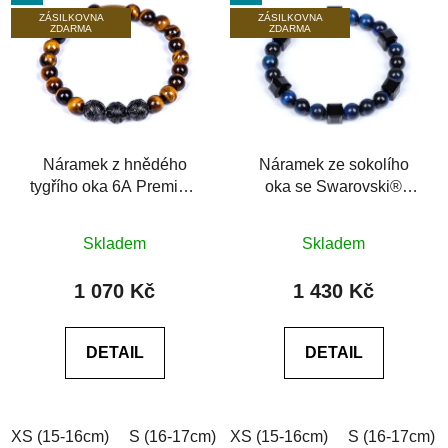
ZÁSILKOVNA
ZÁSILKOVNA
ZDARMA
ZDARMA
Náramek z hnědého
Náramek ze sokolího
tygřího oka 6A Premium
oka se Swarovski®
Tiger eye
Premium Dark 6A
Průměrné
Průměrné
Skladem
Skladem
hodnocení
hodnocení
produktu
produktu
1 070 Kč
1 430 Kč
je
je
0,0
0,0
DETAIL
DETAIL
z
z
5
5
hvězdiček.
hvězdiček.
XS (15-16cm)
S (16-17cm)
XS (15-16cm)
M (17-18cm)
L (18-19cm)
S (16-17cm)