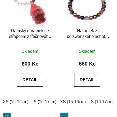
Dámský náramek se
Náramek z
střapcem z třešňového
botswanského achátu
achátu a rudého jaspisu
6A
Průměrné
Skladem
Skladem
hodnocení
produktu
600 Kč
660 Kč
je
0,0
DETAIL
DETAIL
z
5
hvězdiček.
XS (15-16cm)
S (16-17cm)
XS (15-16cm)
M (17-18cm)
L (18-19cm)
S (16-17cm)
TIP
TIP