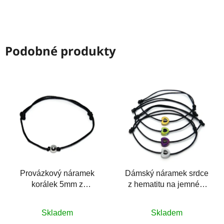
Podobné produkty
Provázkový náramek
Dámský náramek srdce
korálek 5mm z
z hematitu na jemném
chirurgické oceli
provázku
Průměrné
Průměrné
Skladem
Skladem
hodnocení
hodnocení