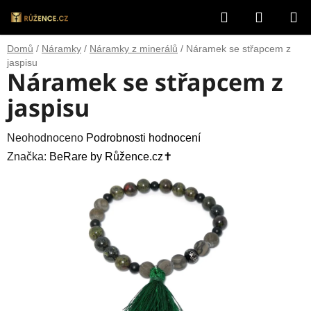
Přejít
Hledat
NÁKUP
na
obsah
KOŠÍK
Domů
/
Náramky
/
Náramky z minerálů
/
Náramek se střapcem z
jaspisu
Náramek se střapcem z
jaspisu
Průměrné
Neohodnoceno
Podrobnosti hodnocení
hodnocení
Značka:
BeRare by Růžence.cz✝️
produktu
je
0,0
z
5
hvězdiček.