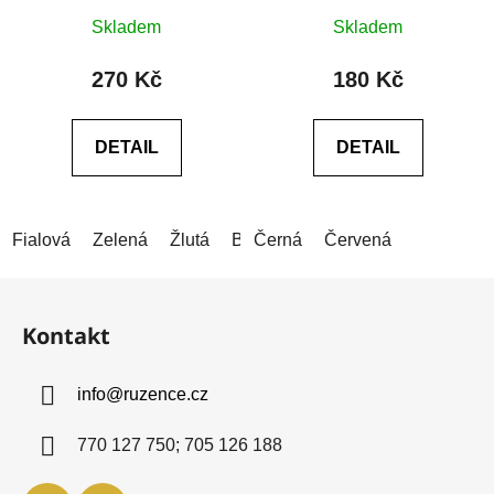
Průměrné
Průměrné
rondelka z hematitu
Skladem
Skladem
hodnocení
hodnocení
produktu
produktu
270 Kč
180 Kč
je
je
0,0
0,0
DETAIL
DETAIL
z
z
5
5
hvězdiček.
hvězdiček.
Fialová
Zelená
Žlutá
Bílá
Černá
Červená
Červená
Světle červená
Z
á
Kontakt
p
a
info
@
ruzence.cz
t
í
770 127 750; 705 126 188