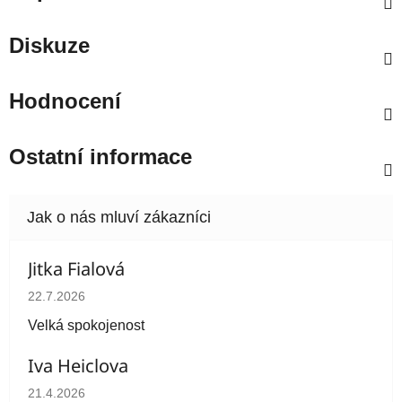
Diskuze
Hodnocení
Ostatní informace
Jitka Fialová
Hodnocení obchodu je 5 z 5 hvězdiček.
22.7.2026
Velká spokojenost
Iva Heiclova
Hodnocení obchodu je 5 z 5 hvězdiček.
21.4.2026