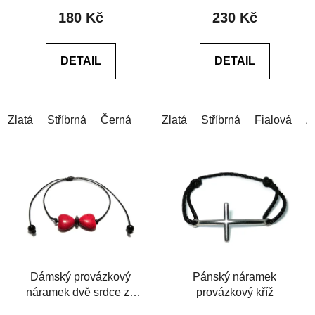
produktu
produktu
180 Kč
230 Kč
je
je
5,0
0,0
DETAIL
DETAIL
z
z
5
5
hvězdiček.
hvězdiček.
Zlatá
Stříbrná
Černá
Zlatá
Stříbrná
Fialová
Z
Dámský provázkový
Pánský náramek
náramek dvě srdce ze
provázkový kříž
syntetického tyrkysu a