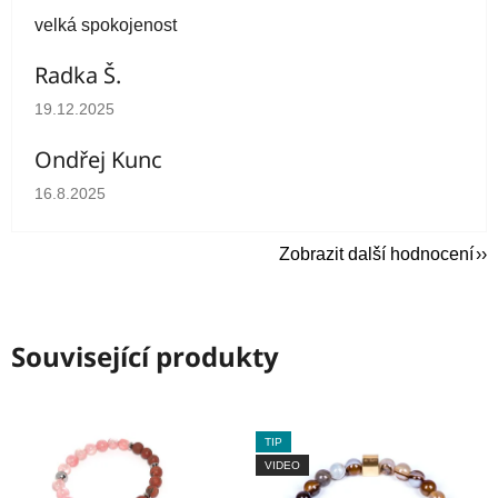
velká spokojenost
Radka Š.
Hodnocení obchodu je 5 z 5 hvězdiček.
19.12.2025
Ondřej Kunc
Hodnocení obchodu je 5 z 5 hvězdiček.
16.8.2025
Zobrazit další hodnocení
Související produkty
TIP
VIDEO