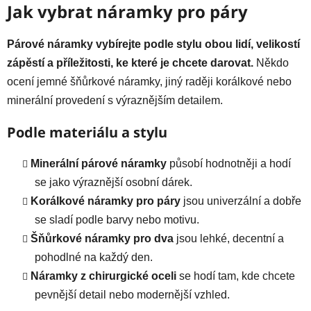
l
Jak vybrat náramky pro páry
á
d
Párové náramky vybírejte podle stylu obou lidí, velikostí
a
zápěstí a příležitosti, ke které je chcete darovat.
Někdo
c
í
ocení jemné šňůrkové náramky, jiný raději korálkové nebo
p
minerální provedení s výraznějším detailem.
r
v
Podle materiálu a stylu
k
y
Minerální párové náramky
působí hodnotněji a hodí
v
se jako výraznější osobní dárek.
ý
Korálkové náramky pro páry
jsou univerzální a dobře
p
i
se sladí podle barvy nebo motivu.
s
Šňůrkové náramky pro dva
jsou lehké, decentní a
u
pohodlné na každý den.
Náramky z chirurgické oceli
se hodí tam, kde chcete
pevnější detail nebo modernější vzhled.