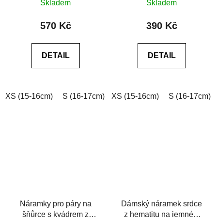
Skladem
Skladem
hodnocení
produktu
570 Kč
390 Kč
je
0,0
DETAIL
DETAIL
z
5
hvězdiček.
XS (15-16cm)
S (16-17cm)
XS (15-16cm)
M (17-18cm)
L (18-19cm)
S (16-17cm)
Náramky pro páry na
Dámský náramek srdce
šňůrce s kvádrem z
z hematitu na jemném