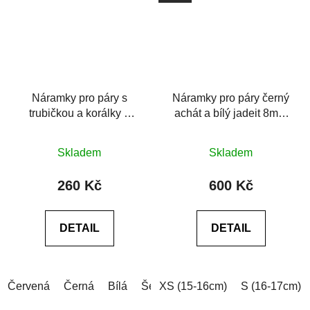
Náramky pro páry s
Náramky pro páry černý
trubičkou a korálky z
achát a bílý jadeit 8mm
chirurgické oceli
6A
Průměrné
Skladem
Skladem
hodnocení
produktu
260 Kč
600 Kč
je
5,0
DETAIL
DETAIL
z
5
hvězdiček.
Červená
Černá
Bílá
Šedá
XS (15-16cm)
Šedá (tmavá)
S (16-17cm)
Modrá (tm