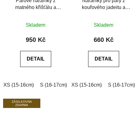
Párové náramky z
Náramky pro páry z
matného křišťálu a
kouřového jadeitu a
olivového dračího
černého achátu
achátu
Skladem
Skladem
950 Kč
660 Kč
DETAIL
DETAIL
XS (15-16cm)
S (16-17cm)
XS (15-16cm)
M (17-18cm)
L (18-19cm)
S (16-17cm)
ZÁSILKOVNA
ZDARMA