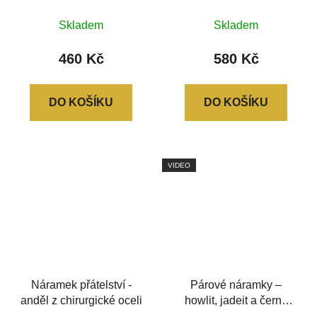
Skladem
Skladem
460 Kč
580 Kč
DO KOŠÍKU
DO KOŠÍKU
VIDEO
Náramek přátelství -
Párové náramky –
anděl z chirurgické oceli
howlit, jadeit a černý
achát (broušené korálky)