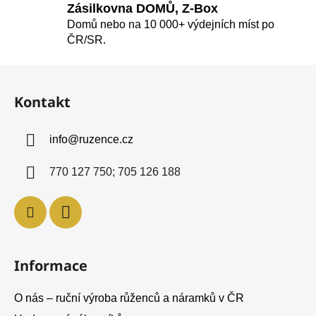
Zásilkovna DOMŮ, Z-Box
Domů nebo na 10 000+ výdejních míst po
ČR/SR.
Z
á
Kontakt
p
a
info
@
ruzence.cz
t
í
770 127 750; 705 126 188
Informace
O nás – ruční výroba růženců a náramků v ČR