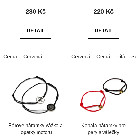
t
230 Kč
220 Kč
ů
DETAIL
DETAIL
Černá
Červená
Červená
Černá
Bílá
Še
Párové náramky vážka a
Kabala náramky pro
lopatky motoru
páry s válečky