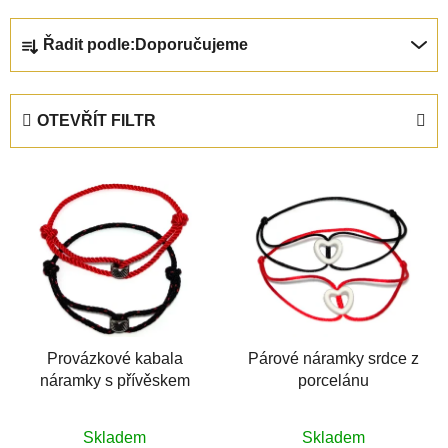
Ř
Řadit podle:
Doporučujeme
a
z
e
OTEVŘÍT FILTR
n
í
V
p
ý
r
p
o
i
d
s
u
p
k
r
t
o
Provázkové kabala
Párové náramky srdce z
ů
náramky s přívěskem
porcelánu
d
u
k
Skladem
Skladem