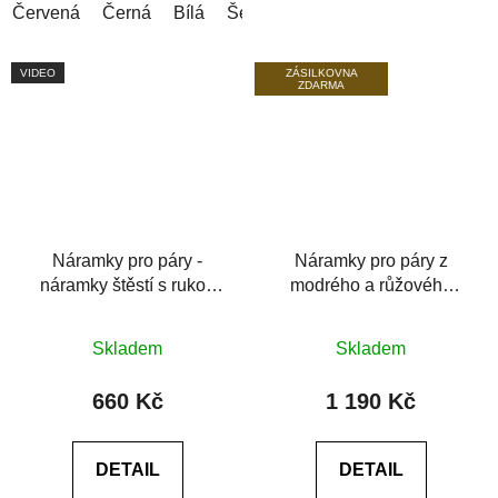
Červená
Černá
Bílá
Šedá
Šedá (tmavá)
Modrá (tm
VIDEO
ZÁSILKOVNA
ZDARMA
Náramky pro páry -
Náramky pro páry z
náramky štěstí s rukou
modrého a růžového
Hamsy
tygřího oka
Průměrné
Průměrné
Skladem
Skladem
hodnocení
hodnocení
produktu
produktu
660 Kč
1 190 Kč
je
je
0,0
0,0
DETAIL
DETAIL
z
z