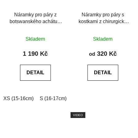
Náramky pro páry z
Náramky pro páry s
botswanského achátu a
kostkami z chirurgické
chirurgické oceli
oceli na šňůrkách
Průměrné
Skladem
Skladem
hodnocení
produktu
1 190 Kč
320 Kč
od
je
0,0
DETAIL
DETAIL
z
5
hvězdiček.
XS (15-16cm)
S (16-17cm)
M (17-18cm)
L (18-19cm)
VIDEO