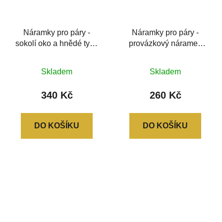
Náramky pro páry -
Náramky pro páry -
sokolí oko a hnědé tygří
provázkový náramek
oko
sokolí a tygří oko
Průměrné
Průměrné
Skladem
Skladem
hodnocení
hodnocení
produktu
produktu
340 Kč
260 Kč
je
je
0,0
0,0
DO KOŠÍKU
DO KOŠÍKU
z
z
5
5
hvězdiček.
hvězdiček.