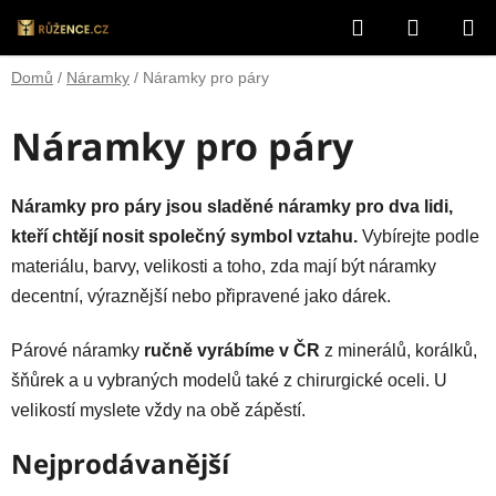
Přejít
Hledat
NÁKUP
na
obsah
KOŠÍK
Domů
/
Náramky
/
Náramky pro páry
Náramky pro páry
Náramky pro páry jsou sladěné náramky pro dva lidi,
kteří chtějí nosit společný symbol vztahu.
Vybírejte podle
materiálu, barvy, velikosti a toho, zda mají být náramky
decentní, výraznější nebo připravené jako dárek.
Párové náramky
ručně vyrábíme v ČR
z minerálů, korálků,
šňůrek a u vybraných modelů také z chirurgické oceli. U
velikostí myslete vždy na obě zápěstí.
Nejprodávanější