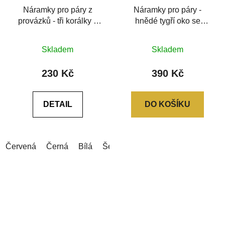
Náramky pro páry z
Náramky pro páry -
provázků - tři korálky z
hnědé tygří oko se
chirurgické oceli
Swarovski® sluníčkem
Průměrné
Průměrné
Skladem
Skladem
hodnocení
hodnocení
produktu
produktu
230 Kč
390 Kč
je
je
5,0
0,0
DETAIL
DO KOŠÍKU
z
z
5
5
hvězdiček.
hvězdiček.
Červená
Černá
Bílá
Šedá
Šedá (tmavá)
Modrá (tm