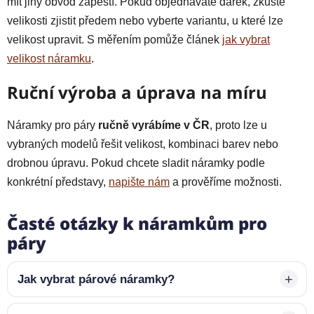
mít jiný obvod zápěstí. Pokud objednáváte dárek, zkuste
velikosti zjistit předem nebo vyberte variantu, u které lze
velikost upravit. S měřením pomůže článek
jak vybrat
velikost náramku
.
Ruční výroba a úprava na míru
Náramky pro páry
ručně vyrábíme v ČR
, proto lze u
vybraných modelů řešit velikost, kombinaci barev nebo
drobnou úpravu. Pokud chcete sladit náramky podle
konkrétní představy,
napište nám
a prověříme možnosti.
Časté otázky k náramkům pro
páry
Jak vybrat párové náramky?