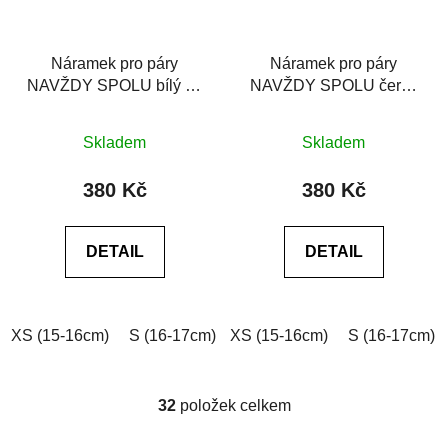
Náramek pro páry
Náramek pro páry
NAVŽDY SPOLU bílý se
NAVŽDY SPOLU černý
Swarovski®
se Swarovski®
Průměrné
Průměrné
Skladem
Skladem
hodnocení
hodnocení
produktu
produktu
380 Kč
380 Kč
je
je
0,0
0,0
DETAIL
DETAIL
z
z
5
5
hvězdiček.
hvězdiček.
XS (15-16cm)
S (16-17cm)
XS (15-16cm)
M (17-18cm)
L (18-19cm)
S (16-17cm)
32
položek celkem
O
v