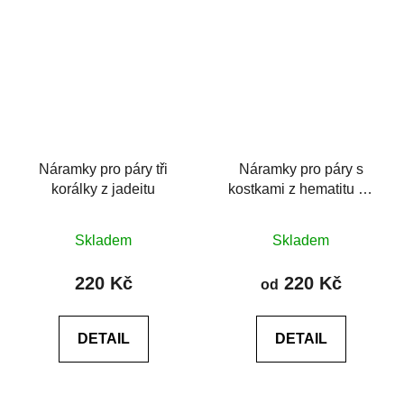
Náramky pro páry tři
Náramky pro páry s
korálky z jadeitu
kostkami z hematitu na
šňůrkách
Průměrné
Průměrné
Skladem
Skladem
hodnocení
hodnocení
produktu
produktu
220 Kč
220 Kč
od
je
je
0,0
0,0
DETAIL
DETAIL
z
z
5
5
hvězdiček.
hvězdiček.