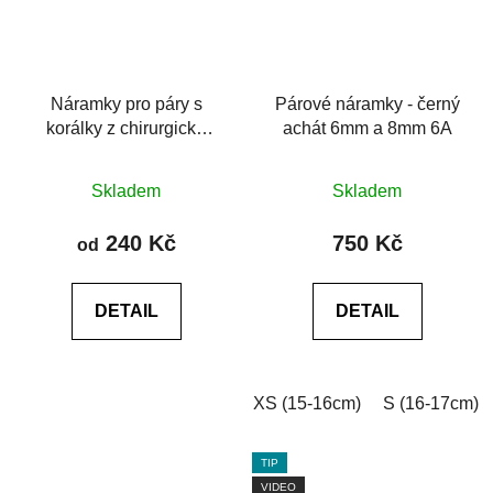
Náramky pro páry s
Párové náramky - černý
korálky z chirurgické
achát 6mm a 8mm 6A
oceli
Průměrné
Skladem
Skladem
hodnocení
produktu
240 Kč
750 Kč
od
je
5,0
DETAIL
DETAIL
z
5
hvězdiček.
XS (15-16cm)
S (16-17cm)
TIP
VIDEO