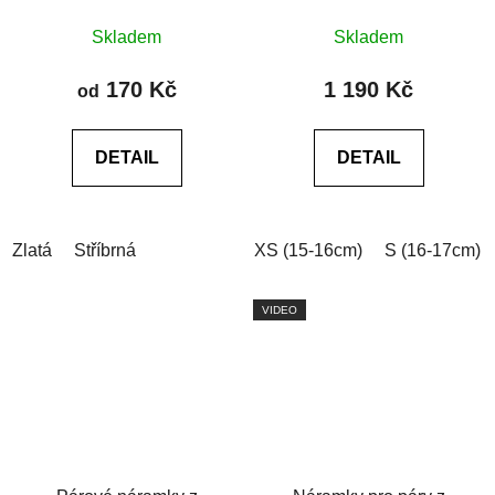
Průměrné
Průměrné
Skladem
Skladem
hodnocení
hodnocení
produktu
produktu
170 Kč
1 190 Kč
od
je
je
5,0
0,0
DETAIL
DETAIL
z
z
5
5
hvězdiček.
hvězdiček.
Zlatá
Stříbrná
XS (15-16cm)
S (16-17cm)
VIDEO