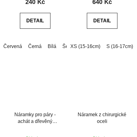
240 Kč
640 Kč
je
je
5,0
0,0
DETAIL
DETAIL
z
z
5
5
hvězdiček.
hvězdiček.
Červená
Černá
Bílá
Šedá
XS (15-16cm)
Šedá (tmavá)
S (16-17cm)
Modrá (tm
Náramky pro páry -
Náramek z chirurgické
achát a dřevěný
oceli
náramek
Průměrné