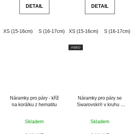
0,0
0,0
DETAIL
DETAIL
z
z
5
5
hvězdiček.
hvězdiček.
XS (15-16cm)
S (16-17cm)
XS (15-16cm)
M (17-18cm)
L (18-19cm)
S (16-17cm)
VIDEO
Náramky pro páry - kříž
Náramky pro páry se
na korálku z hematitu
Swarovski® v kruhu z
hematitu, achát
Průměrné
Průměrné
Skladem
Skladem
hodnocení
hodnocení
produktu
produktu