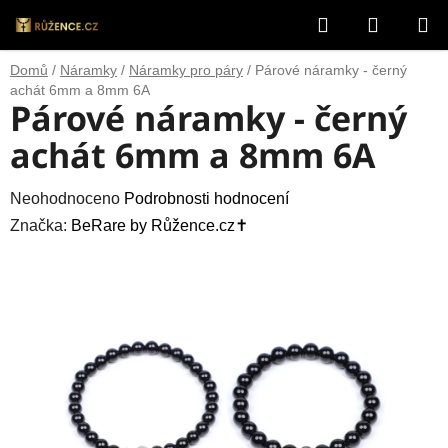
Přejít
Hledat
NÁKUP
na
obsah
KOŠÍK
Domů
/
Náramky
/
Náramky pro páry
/
Párové náramky - černý
achát 6mm a 8mm 6A
Párové náramky - černý
achát 6mm a 8mm 6A
Průměrné
Neohodnoceno
Podrobnosti hodnocení
hodnocení
Značka:
BeRare by Růžence.cz✝️
produktu
je
0,0
z
5
hvězdiček.