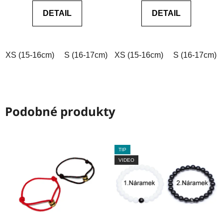
0,0
DETAIL
DETAIL
z
5
hvězdiček.
XS (15-16cm)
S (16-17cm)
XS (15-16cm)
M (17-18cm)
L (18-19cm)
S (16-17cm)
Podobné produkty
TIP
VIDEO