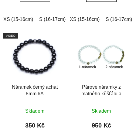
5
hvězdiček.
XS (15-16cm)
S (16-17cm)
XS (15-16cm)
M (17-18cm)
L (18-19cm)
S (16-17cm)
VIDEO
Náramek černý achát
Párové náramky z
8mm 6A
matného křišťálu a
olivového dračího
Průměrné
achátu
Skladem
Skladem
hodnocení
produktu
350 Kč
950 Kč
je