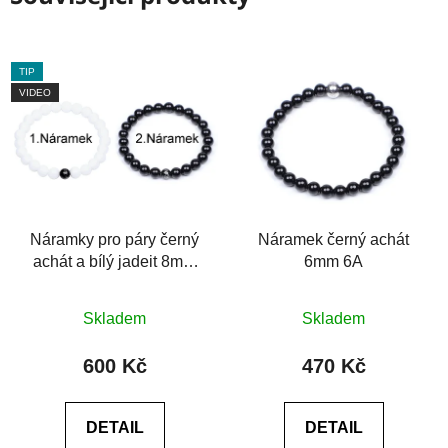
TIP
VIDEO
Náramky pro páry černý
Náramek černý achát
achát a bílý jadeit 8mm
6mm 6A
6A
Průměrné
Skladem
Skladem
hodnocení
produktu
600 Kč
470 Kč
je
0,0
DETAIL
DETAIL
z