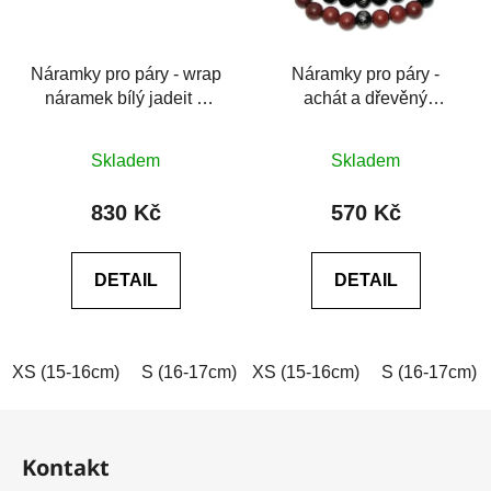
Náramky pro páry - wrap
Náramky pro páry -
náramek bílý jadeit a
achát a dřevěný
černý achát
náramek
Průměrné
Průměrné
Skladem
Skladem
hodnocení
hodnocení
produktu
produktu
830 Kč
570 Kč
je
je
0,0
0,0
DETAIL
DETAIL
z
z
5
5
hvězdiček.
hvězdiček.
XS (15-16cm)
S (16-17cm)
XS (15-16cm)
M (17-18cm)
L (18-19cm)
S (16-17cm)
Z
á
Kontakt
p