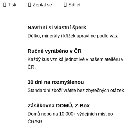
Tisk
Zeptat se
Sdílet
Navrhni si vlastní šperk
Délku, minerály i křížek upravíme podle vás.
Ručně vyráběno v ČR
Každý kus vzniká jednotlivě v našem ateliéru v
ČR.
30 dní na rozmyšlenou
Standardní zboží vrátíte bez zbytečných otázek
Zásilkovna DOMŮ, Z-Box
Domů nebo na 10 000+ výdejních míst po
ČR/SR.