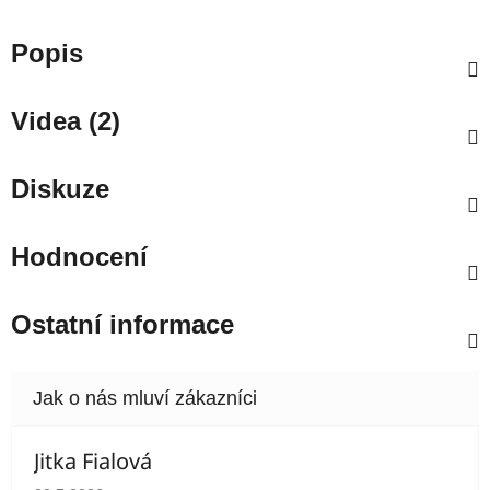
Popis
Videa (2)
Diskuze
Hodnocení
Ostatní informace
Jitka Fialová
Hodnocení obchodu je 5 z 5 hvězdiček.