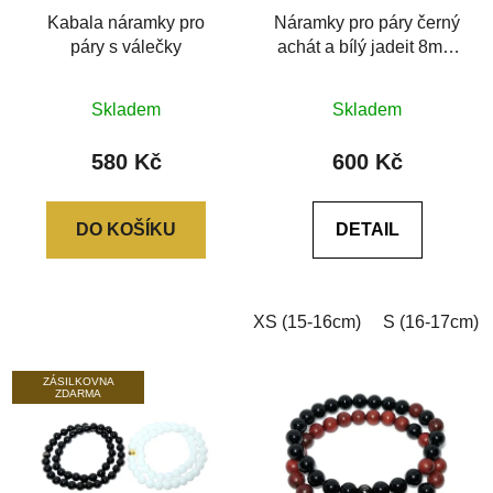
Kabala náramky pro
Náramky pro páry černý
páry s válečky
achát a bílý jadeit 8mm
6A
Skladem
Skladem
580 Kč
600 Kč
DO KOŠÍKU
DETAIL
XS (15-16cm)
S (16-17cm)
ZÁSILKOVNA
ZDARMA