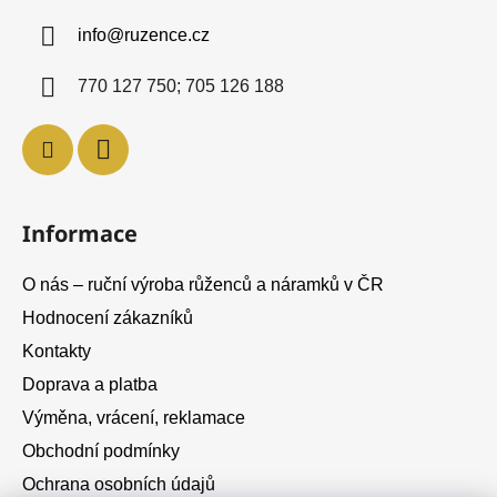
a
info
@
ruzence.cz
t
í
770 127 750; 705 126 188
Informace
O nás – ruční výroba růženců a náramků v ČR
Hodnocení zákazníků
Kontakty
Doprava a platba
Výměna, vrácení, reklamace
Obchodní podmínky
Ochrana osobních údajů