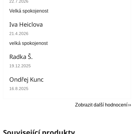
22.7.2026
Velká spokojenost
Iva Heiclova
Hodnocení obchodu je 5 z 5 hvězdiček.
21.4.2026
velká spokojenost
Radka Š.
Hodnocení obchodu je 5 z 5 hvězdiček.
19.12.2025
Ondřej Kunc
Hodnocení obchodu je 5 z 5 hvězdiček.
16.8.2025
Zobrazit další hodnocení
Související produkty